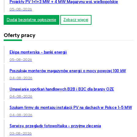
Projekty PV 1+1+3 MW + 4 MW Magazynu woj. wielkopolskie
05-08-2026
Dodaj bezpłatne ogłoszenie
Zobacz więcej
Oferty pracy
Ekipa monterska - banki energii
05-08-2026
Poszukuję monterów magazynów energii o mocy powyżej 100 kW
04-08-2026
Umawianie spotkań handlowych B2B i B2C dla branży OZE
04-08-2026
Szukam firmy do montażu instalacji PV na dachach w Polsce 1-5 MW
04-08-2026
Serwisy, przeglądy fotowoltaika - przyjmę zlecenia
03-08-2026