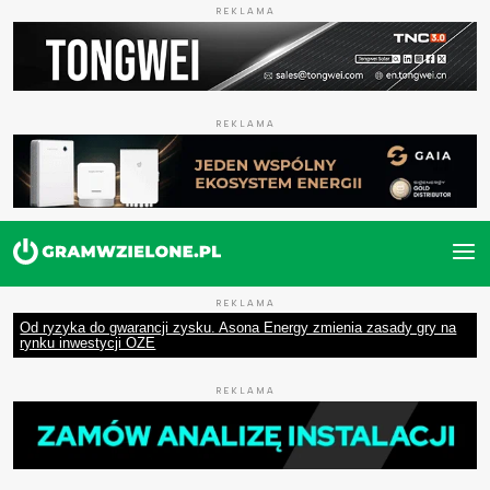
REKLAMA
REKLAMA
REKLAMA
Od ryzyka do gwarancji zysku. Asona Energy zmienia zasady gry na
rynku inwestycji OZE
REKLAMA