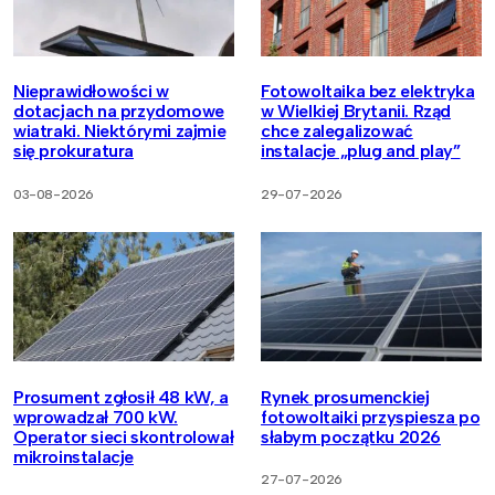
Nieprawidłowości w
Fotowoltaika bez elektryka
dotacjach na przydomowe
w Wielkiej Brytanii. Rząd
wiatraki. Niektórymi zajmie
chce zalegalizować
się prokuratura
instalacje „plug and play”
03-08-2026
29-07-2026
Prosument zgłosił 48 kW, a
Rynek prosumenckiej
wprowadzał 700 kW.
fotowoltaiki przyspiesza po
Operator sieci skontrolował
słabym początku 2026
mikroinstalacje
27-07-2026