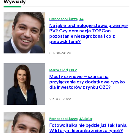
Wywiady
Francesco Liuzza, JA
Na jakie technologie stawia przemysł
PV? Czy dominacja TOPCon
pozostanie niezagrożona i co z
perowskitami?
03-08-2026
Marta Głód, OX2
Mosty szynowe – szansa na
przyłączenie czy dodatkowe ryzyko
dla inwestorów z rynku OZE?
29-07-2026
Francesco Liuzza, JA Solar
Fotowoltaika nie będzie już tak tania.
W którym kierunku zmierza rynek?