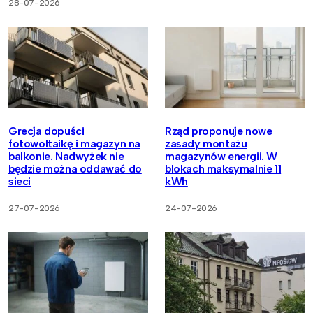
28-07-2026
Grecja dopuści
Rząd proponuje nowe
fotowoltaikę i magazyn na
zasady montażu
balkonie. Nadwyżek nie
magazynów energii. W
będzie można oddawać do
blokach maksymalnie 11
sieci
kWh
27-07-2026
24-07-2026