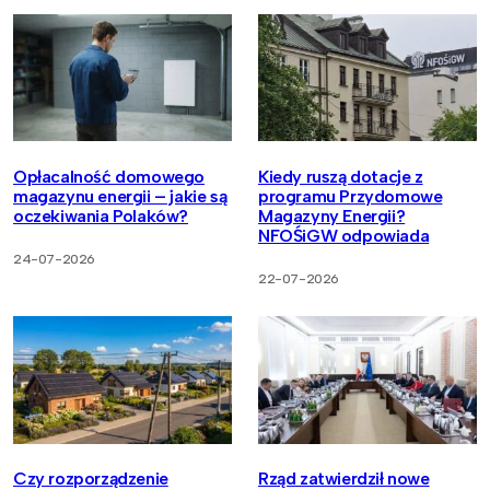
Opłacalność domowego
Kiedy ruszą dotacje z
magazynu energii – jakie są
programu Przydomowe
oczekiwania Polaków?
Magazyny Energii?
NFOŚiGW odpowiada
24-07-2026
22-07-2026
Czy rozporządzenie
Rząd zatwierdził nowe