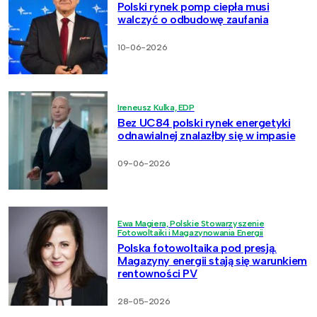
Polski rynek pomp ciepła musi
walczyć o odbudowę zaufania
10-06-2026
Ireneusz Kulka, EDP
Bez UC84 polski rynek energetyki
odnawialnej znalazłby się w impasie
09-06-2026
Ewa Magiera, Polskie Stowarzyszenie
Fotowoltaiki i Magazynowania Energii
Polska fotowoltaika pod presją.
Magazyny energii stają się warunkiem
rentowności PV
28-05-2026