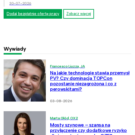
30-07-2026
Dodaj bezpłatnie ofertę pracy
Zobacz więcej
Wywiady
Francesco Liuzza, JA
Na jakie technologie stawia przemysł
PV? Czy dominacja TOPCon
pozostanie niezagrożona i co z
perowskitami?
03-08-2026
Marta Głód, OX2
Mosty szynowe – szansa na
przyłączenie czy dodatkowe ryzyko