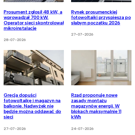
Prosument zgłosił 48 kW, a
Rynek prosumenckiej
wprowadzał 700 kW.
fotowoltaiki przyspiesza po
Operator sieci skontrolował
słabym początku 2026
mikroinstalacje
27-07-2026
28-07-2026
Grecja dopuści
Rząd proponuje nowe
fotowoltaikę i magazyn na
zasady montażu
balkonie. Nadwyżek nie
magazynów energii. W
będzie można oddawać do
blokach maksymalnie 11
sieci
kWh
27-07-2026
24-07-2026