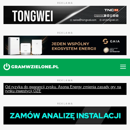
REKLAMA
REKLAMA
REKLAMA
Od ryzyka do gwarancji zysku. Asona Energy zmienia zasady gry na
rynku inwestycji OZE
REKLAMA