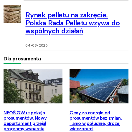
Rynek pelletu na zakręcie.
Polska Rada Pelletu wzywa do
wspólnych działań
04-08-2026
Dla prosumenta
NFOŚiGW uspokaja
Ceny za energię od
prosumentów. Nowy
prosumentów bez zmian.
departament przejął
Tanio w południe, drożej
programy wsparcia
wieczorami