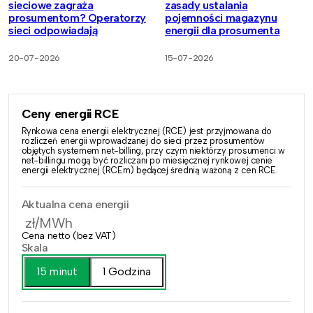
sieciowe zagraża
zasady ustalania
prosumentom? Operatorzy
pojemności magazynu
sieci odpowiadają
energii dla prosumenta
20-07-2026
15-07-2026
Ceny energii RCE
Rynkowa cena energii elektrycznej (RCE) jest przyjmowana do
rozliczeń energii wprowadzanej do sieci przez prosumentów
objętych systemem net-billing, przy czym niektórzy prosumenci w
net-billingu mogą być rozliczani po miesięcznej rynkowej cenie
energii elektrycznej (RCEm) będącej średnią ważoną z cen RCE.
Aktualna cena energii
zł/MWh
Cena netto (bez VAT)
Skala
15 minut
1 Godzina