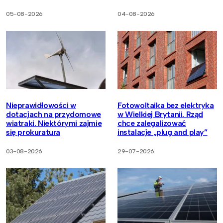
05-08-2026
04-08-2026
Nieprawidłowości w
Fotowoltaika bez elektryka
dotacjach na przydomowe
w Wielkiej Brytanii. Rząd
wiatraki. Niektórymi zajmie
chce zalegalizować
się prokuratura
instalacje „plug and play”
03-08-2026
29-07-2026