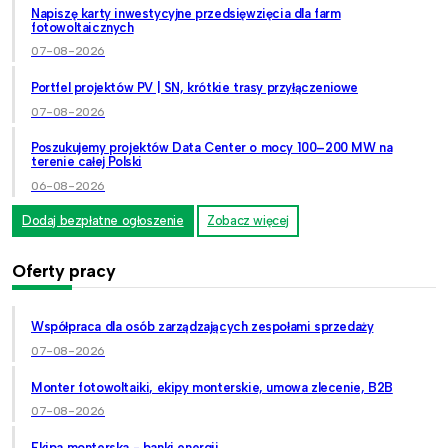
Napiszę karty inwestycyjne przedsięwzięcia dla farm
fotowoltaicznych
07-08-2026
Portfel projektów PV | SN, krótkie trasy przyłączeniowe
07-08-2026
Poszukujemy projektów Data Center o mocy 100–200 MW na
terenie całej Polski
06-08-2026
Dodaj bezpłatne ogłoszenie
Zobacz więcej
Oferty pracy
Współpraca dla osób zarządzających zespołami sprzedaży
07-08-2026
Monter fotowoltaiki, ekipy monterskie, umowa zlecenie, B2B
07-08-2026
Ekipa monterska - banki energii