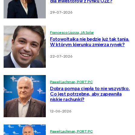
dla inwestorów z rynku OZE?
29-07-2026
Francesco Liuzza, JA Solar
Fotowoltaika nie będzie już tak tania.
W którym kierunku zmierza rynek?
22-07-2026
Paweł Lachman, PORT PC
Dobra pompa ciepła to nie wszystko.
Co jest potrzebne, aby zapewniła
niskie rachunki?
12-06-2026
Paweł Lachman, PORT PC