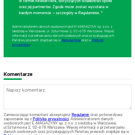
w formie newslettera, dotyczących działalności spółki
oraz jej partnerów. Zgoda może zostać wycofana w
każdym momencie – szczegóły w Regulaminie. *
Administratorem danych osobowych jest E-MAGAZYNY sp. z o.o. z
siedzibą w Warszawie, ul. Szturmowa 2, 02-678 Warszawa. Więcej
informacji o przetwarzaniu danych osobowych oraz przysługujących
Państwu prawach znajduje się w
Regulaminie
oraz w
Polityce
prywatności
.
Komentarze
Zamieszczając komentarz akceptujesz
Regulamin
oraz potwierdzasz
zapoznanie się z
Polityką prywatności
. Administratorem danych
osobowych jest E-MAGAZYNY sp. z o.o. z siedzibą w Warszawie,
ul.Szturmowa 2, 02-678 Warszawa. Więcej informacji o przetwarzaniu
danych osobowych oraz przysługujących Państwu prawach znajduje się w