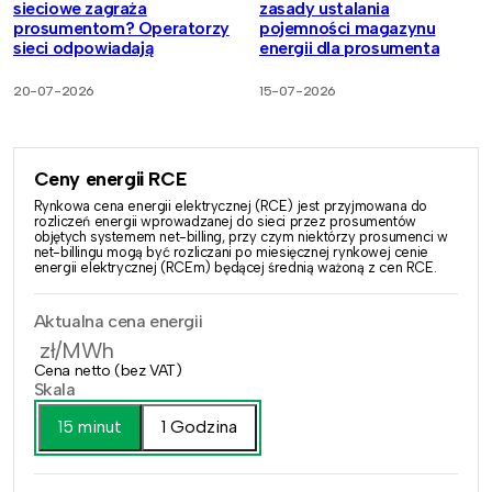
sieciowe zagraża
zasady ustalania
prosumentom? Operatorzy
pojemności magazynu
sieci odpowiadają
energii dla prosumenta
20-07-2026
15-07-2026
Ceny energii RCE
Rynkowa cena energii elektrycznej (RCE) jest przyjmowana do
rozliczeń energii wprowadzanej do sieci przez prosumentów
objętych systemem net-billing, przy czym niektórzy prosumenci w
net-billingu mogą być rozliczani po miesięcznej rynkowej cenie
energii elektrycznej (RCEm) będącej średnią ważoną z cen RCE.
Aktualna cena energii
zł/MWh
Cena netto (bez VAT)
Skala
15 minut
1 Godzina