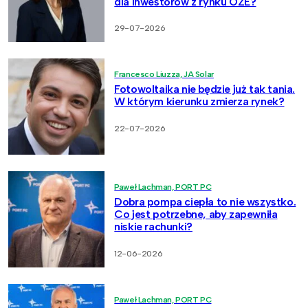
dla inwestorów z rynku OZE?
29-07-2026
Francesco Liuzza, JA Solar
Fotowoltaika nie będzie już tak tania.
W którym kierunku zmierza rynek?
22-07-2026
Paweł Lachman, PORT PC
Dobra pompa ciepła to nie wszystko.
Co jest potrzebne, aby zapewniła
niskie rachunki?
12-06-2026
Paweł Lachman, PORT PC