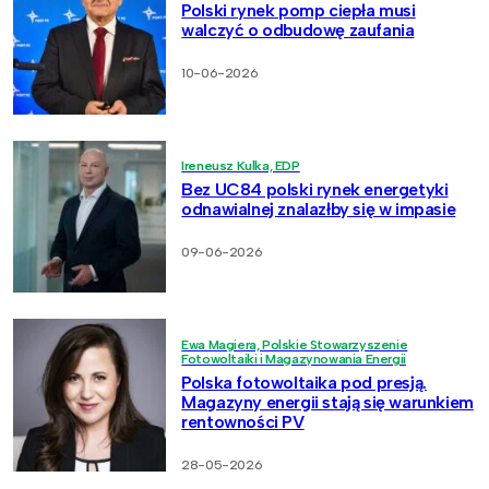
Polski rynek pomp ciepła musi
walczyć o odbudowę zaufania
10-06-2026
Ireneusz Kulka, EDP
Bez UC84 polski rynek energetyki
odnawialnej znalazłby się w impasie
09-06-2026
Ewa Magiera, Polskie Stowarzyszenie
Fotowoltaiki i Magazynowania Energii
Polska fotowoltaika pod presją.
Magazyny energii stają się warunkiem
rentowności PV
28-05-2026