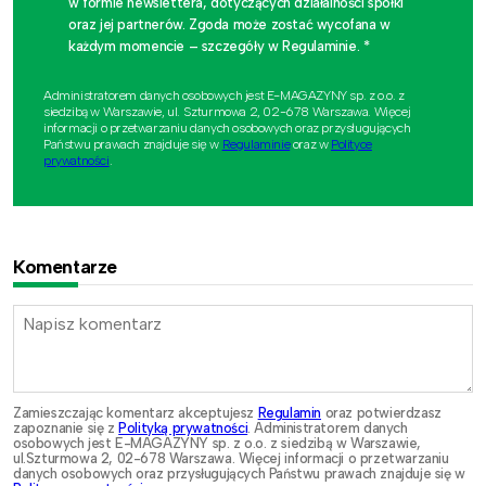
w formie newslettera, dotyczących działalności spółki
oraz jej partnerów. Zgoda może zostać wycofana w
każdym momencie – szczegóły w Regulaminie. *
Administratorem danych osobowych jest E-MAGAZYNY sp. z o.o. z
siedzibą w Warszawie, ul. Szturmowa 2, 02-678 Warszawa. Więcej
informacji o przetwarzaniu danych osobowych oraz przysługujących
Państwu prawach znajduje się w
Regulaminie
oraz w
Polityce
prywatności
.
Komentarze
Zamieszczając komentarz akceptujesz
Regulamin
oraz potwierdzasz
zapoznanie się z
Polityką prywatności
. Administratorem danych
osobowych jest E-MAGAZYNY sp. z o.o. z siedzibą w Warszawie,
ul.Szturmowa 2, 02-678 Warszawa. Więcej informacji o przetwarzaniu
danych osobowych oraz przysługujących Państwu prawach znajduje się w