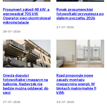
Prosument zgłosił 48 kW, a
Rynek prosumenckiej
wprowadzał 700 kW.
fotowoltaiki przyspiesza po
Operator sieci skontrolował
słabym początku 2026
mikroinstalacje
27-07-2026
28-07-2026
Grecja dopuści
Rząd proponuje nowe
fotowoltaikę i magazyn na
zasady montażu
balkonie. Nadwyżek nie
magazynów energii. W
będzie można oddawać do
blokach maksymalnie 11
sieci
kWh
27-07-2026
24-07-2026