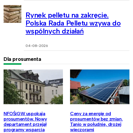
Rynek pelletu na zakręcie.
Polska Rada Pelletu wzywa do
wspólnych działań
04-08-2026
Dla prosumenta
NFOŚiGW uspokaja
Ceny za energię od
prosumentów. Nowy
prosumentów bez zmian.
departament przejął
Tanio w południe, drożej
programy wsparcia
wieczorami