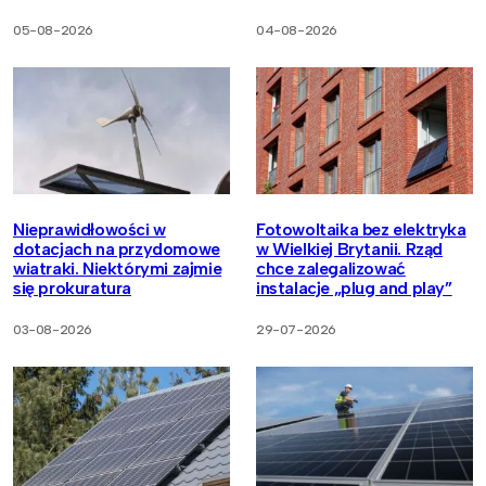
05-08-2026
04-08-2026
Nieprawidłowości w
Fotowoltaika bez elektryka
dotacjach na przydomowe
w Wielkiej Brytanii. Rząd
wiatraki. Niektórymi zajmie
chce zalegalizować
się prokuratura
instalacje „plug and play”
03-08-2026
29-07-2026