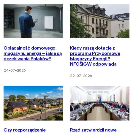
Opłacalność domowego
Kiedy ruszą dotacje z
magazynu energii – jakie są
programu Przydomowe
oczekiwania Polaków?
Magazyny Energii?
NFOŚiGW odpowiada
24-07-2026
22-07-2026
Czy rozporządzenie
Rząd zatwierdził nowe