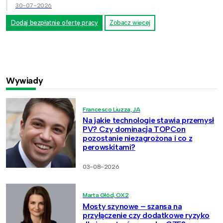
30-07-2026
Dodaj bezpłatnie ofertę pracy
Zobacz więcej
Wywiady
Francesco Liuzza, JA
Na jakie technologie stawia przemysł
PV? Czy dominacja TOPCon
pozostanie niezagrożona i co z
perowskitami?
03-08-2026
Marta Głód, OX2
Mosty szynowe – szansa na
przyłączenie czy dodatkowe ryzyko