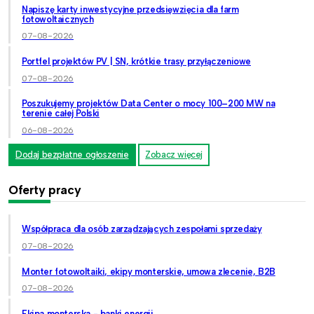
Napiszę karty inwestycyjne przedsięwzięcia dla farm
fotowoltaicznych
07-08-2026
Portfel projektów PV | SN, krótkie trasy przyłączeniowe
07-08-2026
Poszukujemy projektów Data Center o mocy 100–200 MW na
terenie całej Polski
06-08-2026
Dodaj bezpłatne ogłoszenie
Zobacz więcej
Oferty pracy
Współpraca dla osób zarządzających zespołami sprzedaży
07-08-2026
Monter fotowoltaiki, ekipy monterskie, umowa zlecenie, B2B
07-08-2026
Ekipa monterska - banki energii