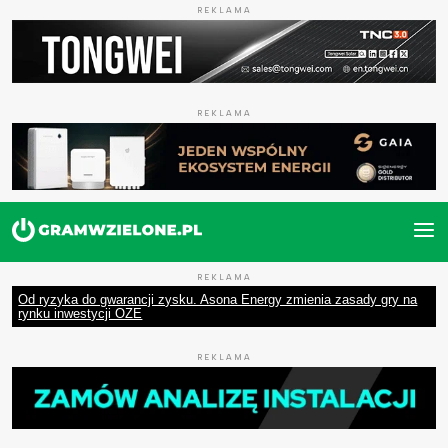
REKLAMA
REKLAMA
REKLAMA
Od ryzyka do gwarancji zysku. Asona Energy zmienia zasady gry na
rynku inwestycji OZE
REKLAMA