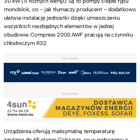
30 kW (11 różnych wersji). Są to pompy ciepła typu
monoblok, co – jak tłumaczy producent – dodatkowo
ułatwia instalację jednostki dzięki umieszczeniu
wszystkich niezbędnych elementów w jednej
obudowie. Compress 2000 AWF pracują na czynniku
chłodniczym R32.
REKLAMA
REKLAMA
Urządzenia oferują maksymalną temperaturę
zasilania do 65 stopni Celsjusza, co w połączeniu z