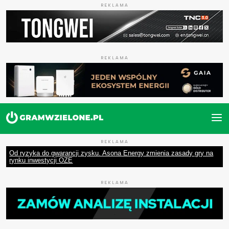
REKLAMA
REKLAMA
REKLAMA
Od ryzyka do gwarancji zysku. Asona Energy zmienia zasady gry na
rynku inwestycji OZE
REKLAMA