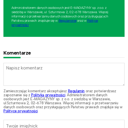
Administratorem danych osobowych jest E-MAGAZYNY sp. z o.o. z
siedzibą w Warszawie, ul. Szturmowa 2, 02-678 Warszawa. Więcej
informacji o przetwarzaniu danych osobowych oraz przysługujących
Państwu prawach znajduje się w
Regulaminie
oraz w
Polityce
prywatności
.
Komentarze
Zamieszczając komentarz akceptujesz
Regulamin
oraz potwierdzasz
zapoznanie się z
Polityką prywatności
. Administratorem danych
osobowych jest E-MAGAZYNY sp. z o.o. z siedzibą w Warszawie,
ul.Szturmowa 2, 02-678 Warszawa. Więcej informacji o przetwarzaniu
danych osobowych oraz przysługujących Państwu prawach znajduje się w
Polityce prywatności
.