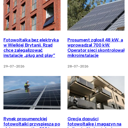
Fotowoltaika bez elektryka
Prosument zgłosił 48 kW, a
w Wielkiej Brytanii. Rząd
wprowadzał 700 kW.
chce zalegalizować
Operator sieci skontrolował
instalacje „plug and play”
mikroinstalacje
29-07-2026
28-07-2026
Rynek prosumenckiej
Grecja dopuści
fotowoltaiki przyspiesza po
fotowoltaikę i magazyn na