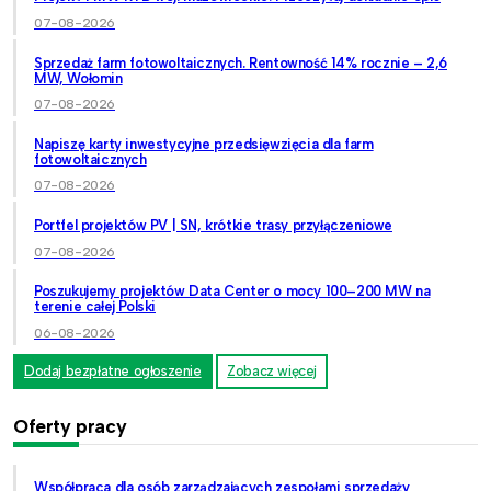
07-08-2026
Sprzedaż farm fotowoltaicznych. Rentowność 14% rocznie – 2,6
MW, Wołomin
07-08-2026
Napiszę karty inwestycyjne przedsięwzięcia dla farm
fotowoltaicznych
07-08-2026
Portfel projektów PV | SN, krótkie trasy przyłączeniowe
07-08-2026
Poszukujemy projektów Data Center o mocy 100–200 MW na
terenie całej Polski
06-08-2026
Dodaj bezpłatne ogłoszenie
Zobacz więcej
Oferty pracy
Współpraca dla osób zarządzających zespołami sprzedaży