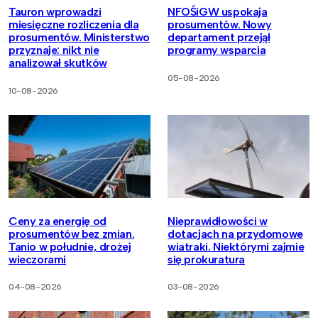
Tauron wprowadzi
NFOŚiGW uspokaja
miesięczne rozliczenia dla
prosumentów. Nowy
prosumentów. Ministerstwo
departament przejął
przyznaje: nikt nie
programy wsparcia
analizował skutków
05-08-2026
10-08-2026
Ceny za energię od
Nieprawidłowości w
prosumentów bez zmian.
dotacjach na przydomowe
Tanio w południe, drożej
wiatraki. Niektórymi zajmie
wieczorami
się prokuratura
04-08-2026
03-08-2026