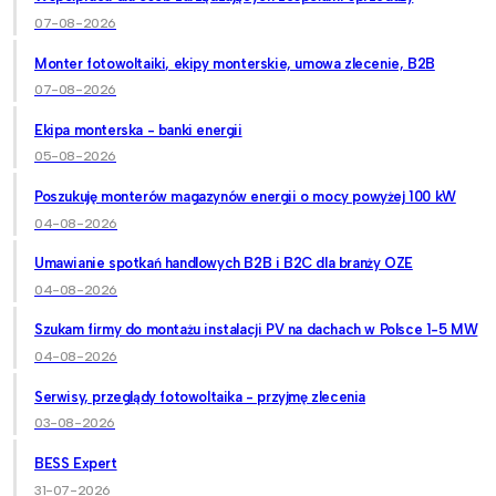
07-08-2026
Monter fotowoltaiki, ekipy monterskie, umowa zlecenie, B2B
07-08-2026
Ekipa monterska - banki energii
05-08-2026
Poszukuję monterów magazynów energii o mocy powyżej 100 kW
04-08-2026
Umawianie spotkań handlowych B2B i B2C dla branży OZE
04-08-2026
Szukam firmy do montażu instalacji PV na dachach w Polsce 1-5 MW
04-08-2026
Serwisy, przeglądy fotowoltaika - przyjmę zlecenia
03-08-2026
BESS Expert
31-07-2026