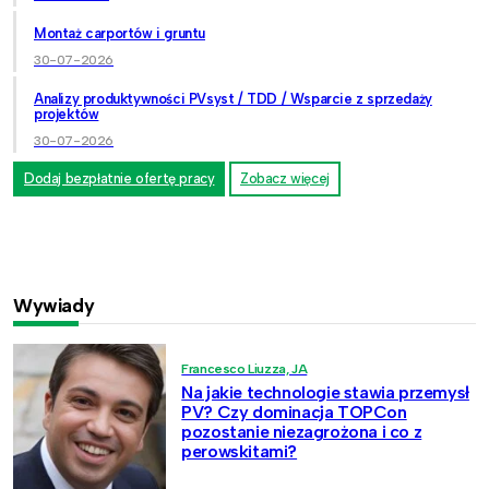
Montaż carportów i gruntu
30-07-2026
Analizy produktywności PVsyst / TDD / Wsparcie z sprzedaży
projektów
30-07-2026
Dodaj bezpłatnie ofertę pracy
Zobacz więcej
Wywiady
Francesco Liuzza, JA
Na jakie technologie stawia przemysł
PV? Czy dominacja TOPCon
pozostanie niezagrożona i co z
perowskitami?