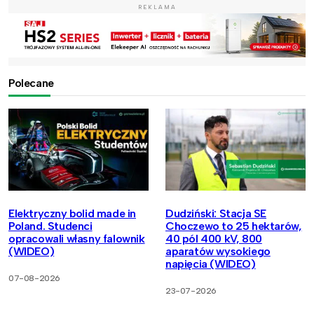
REKLAMA
Polecane
Elektryczny bolid made in
Dudziński: Stacja SE
Poland. Studenci
Choczewo to 25 hektarów,
opracowali własny falownik
40 pól 400 kV, 800
(WIDEO)
aparatów wysokiego
napięcia (WIDEO)
07-08-2026
23-07-2026