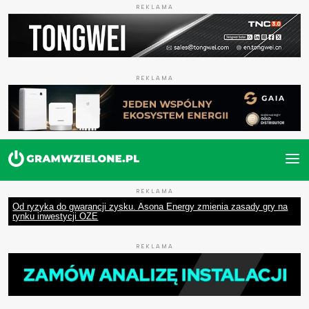
REKLAMA
REKLAMA
REKLAMA
Od ryzyka do gwarancji zysku. Asona Energy zmienia zasady gry na
rynku inwestycji OZE
REKLAMA