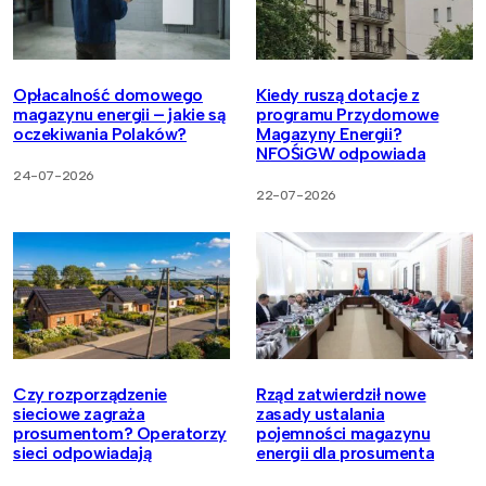
Opłacalność domowego
Kiedy ruszą dotacje z
magazynu energii – jakie są
programu Przydomowe
oczekiwania Polaków?
Magazyny Energii?
NFOŚiGW odpowiada
24-07-2026
22-07-2026
Czy rozporządzenie
Rząd zatwierdził nowe
sieciowe zagraża
zasady ustalania
prosumentom? Operatorzy
pojemności magazynu
sieci odpowiadają
energii dla prosumenta