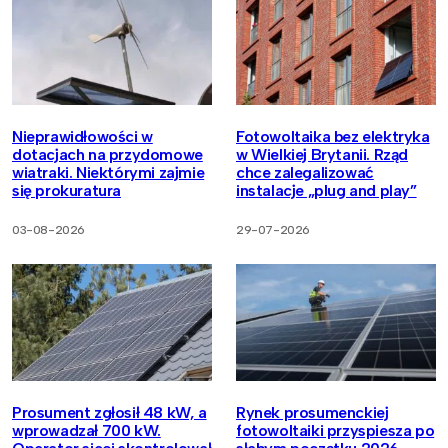
Nieprawidłowości w
Fotowoltaika bez elektryka
dotacjach na przydomowe
w Wielkiej Brytanii. Rząd
wiatraki. Niektórymi zajmie
chce zalegalizować
się prokuratura
instalacje „plug and play”
03-08-2026
29-07-2026
Prosument zgłosił 48 kW, a
Rynek prosumenckiej
wprowadzał 700 kW.
fotowoltaiki przyspiesza po