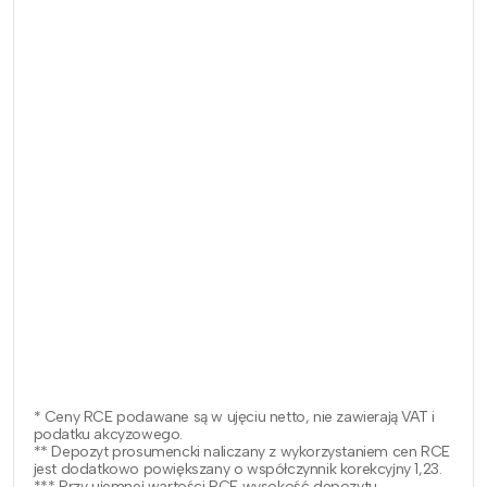
* Ceny RCE podawane są w ujęciu netto, nie zawierają VAT i
podatku akcyzowego.
** Depozyt prosumencki naliczany z wykorzystaniem cen RCE
jest dodatkowo powiększany o współczynnik korekcyjny 1,23.
*** Przy ujemnej wartości RCE wysokość depozytu