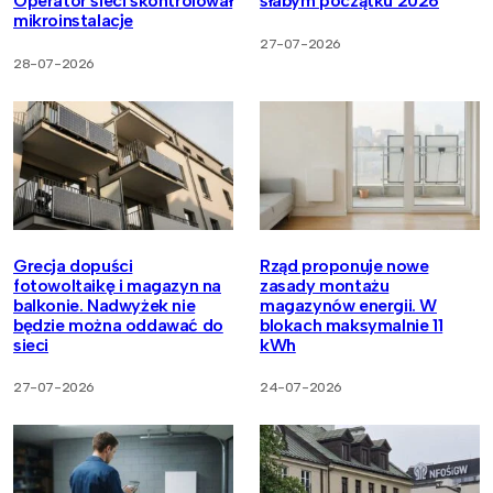
Operator sieci skontrolował
słabym początku 2026
mikroinstalacje
27-07-2026
28-07-2026
Grecja dopuści
Rząd proponuje nowe
fotowoltaikę i magazyn na
zasady montażu
balkonie. Nadwyżek nie
magazynów energii. W
będzie można oddawać do
blokach maksymalnie 11
sieci
kWh
27-07-2026
24-07-2026