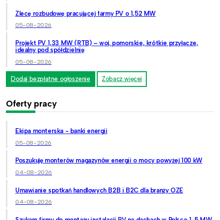
Zlecę rozbudowę pracującej farmy PV o 1,52 MW
05-08-2026
Projekt PV 1,33 MW (RTB) – woj. pomorskie, krótkie przyłącze,
idealny pod spółdzielnię
05-08-2026
Dodaj bezpłatne ogłoszenie
Zobacz więcej
Oferty pracy
Ekipa monterska - banki energii
05-08-2026
Poszukuję monterów magazynów energii o mocy powyżej 100 kW
04-08-2026
Umawianie spotkań handlowych B2B i B2C dla branży OZE
04-08-2026
Szukam firmy do montażu instalacji PV na dachach w Polsce 1-5 MW