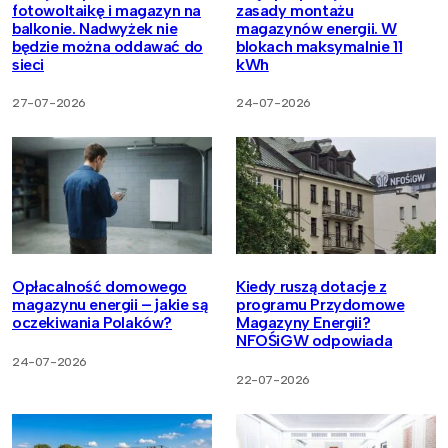
fotowoltaikę i magazyn na
zasady montażu
balkonie. Nadwyżek nie
magazynów energii. W
będzie można oddawać do
blokach maksymalnie 11
sieci
kWh
27-07-2026
24-07-2026
Opłacalność domowego
Kiedy ruszą dotacje z
magazynu energii – jakie są
programu Przydomowe
oczekiwania Polaków?
Magazyny Energii?
NFOŚiGW odpowiada
24-07-2026
22-07-2026