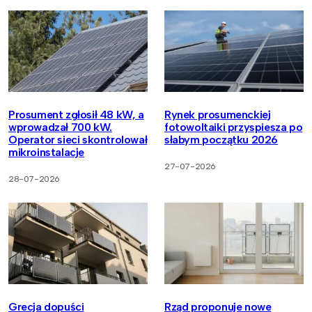
Prosument zgłosił 48 kW, a
Rynek prosumenckiej
wprowadzał 700 kW.
fotowoltaiki przyspiesza po
Operator sieci skontrolował
słabym początku 2026
mikroinstalacje
27-07-2026
28-07-2026
Grecja dopuści
Rząd proponuje nowe