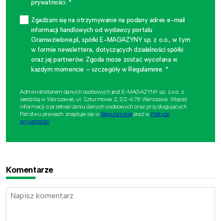
prywatności. *
Zgadzam się na otrzymywanie na podany adres e-mail
informacji handlowych od wydawcy portalu
Gramwzielone.pl, spółki E-MAGAZYNY sp. z o.o., w tym
w formie newslettera, dotyczących działalności spółki
oraz jej partnerów. Zgoda może zostać wycofana w
każdym momencie – szczegóły w Regulaminie. *
Administratorem danych osobowych jest E-MAGAZYNY sp. z o.o. z
siedzibą w Warszawie, ul. Szturmowa 2, 02-678 Warszawa. Więcej
informacji o przetwarzaniu danych osobowych oraz przysługujących
Państwu prawach znajduje się w
Regulaminie
oraz w
Polityce
prywatności
.
Komentarze