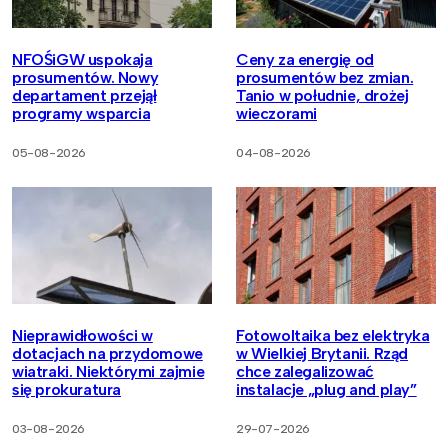
NFOŚiGW uspokaja
Ceny za energię od
prosumentów. Nowy
prosumentów bez zmian.
departament przejął
Tanio w południe, drożej
programy wsparcia
wieczorami
05-08-2026
04-08-2026
Nieprawidłowości w
Fotowoltaika bez elektryka
dotacjach na przydomowe
w Wielkiej Brytanii. Rząd
wiatraki. Niektórymi zajmie
chce zalegalizować
się prokuratura
instalacje „plug and play”
03-08-2026
29-07-2026