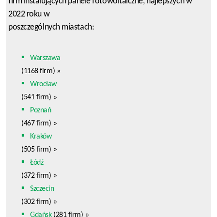
firm instalujących panele fotowoltaiczne, najlepszych w
2022 roku w
poszczególnych miastach:
Warszawa
(1168 firm)
»
Wrocław
(541 firm)
»
Poznań
(467 firm)
»
Kraków
(505 firm)
»
Łódź
(372 firm)
»
Szczecin
(302 firm)
»
Gdańsk
(281 firm)
»