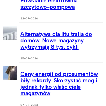
Powstanie elektrownia
szczytowo-pompowa
22-07-2026
Alternatywa dla litu trafia do
domów. Nowe magazyny
wytrzymają 8 tys. cykli
25-07-2026
Ceny energii od prosumentów
biły rekordy. Skorzystać mogli
jednak tylko właściciele
magazynów
07-07-2026