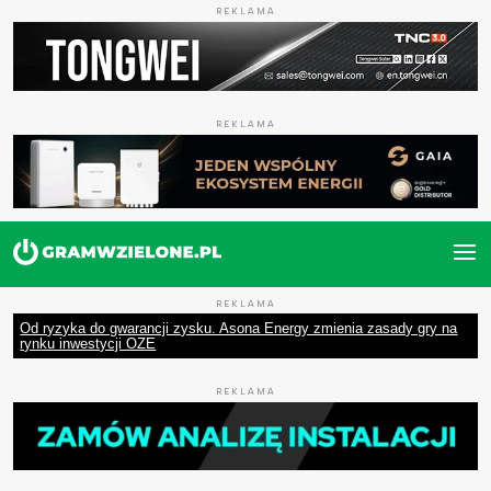
REKLAMA
REKLAMA
REKLAMA
Od ryzyka do gwarancji zysku. Asona Energy zmienia zasady gry na
rynku inwestycji OZE
REKLAMA