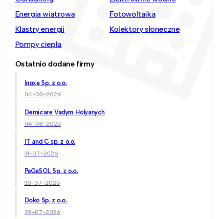
Energia wiatrowa
Fotowoltaika
Klastry energii
Kolektory słoneczne
Pompy ciepła
Ostatnio dodane firmy
Inoxa Sp. z o.o.
04-08-2026
Demicare Vadym Holyanych
04-08-2026
IT and C sp. z o.o.
31-07-2026
PaGaSOL Sp. z o.o.
30-07-2026
Doko Sp. z o.o.
29-07-2026