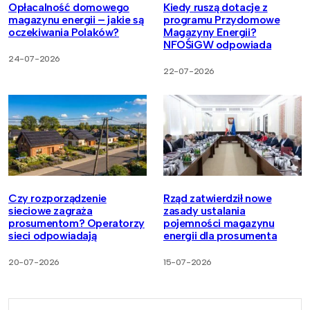
Opłacalność domowego
Kiedy ruszą dotacje z
magazynu energii – jakie są
programu Przydomowe
oczekiwania Polaków?
Magazyny Energii?
NFOŚiGW odpowiada
24-07-2026
22-07-2026
Czy rozporządzenie
Rząd zatwierdził nowe
sieciowe zagraża
zasady ustalania
prosumentom? Operatorzy
pojemności magazynu
sieci odpowiadają
energii dla prosumenta
20-07-2026
15-07-2026