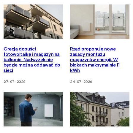
Grecja dopuści
Rząd proponuje nowe
fotowoltaikę i magazyn na
zasady montażu
balkonie. Nadwyżek nie
magazynów energii. W
będzie można oddawać do
blokach maksymalnie 11
sieci
kWh
27-07-2026
24-07-2026