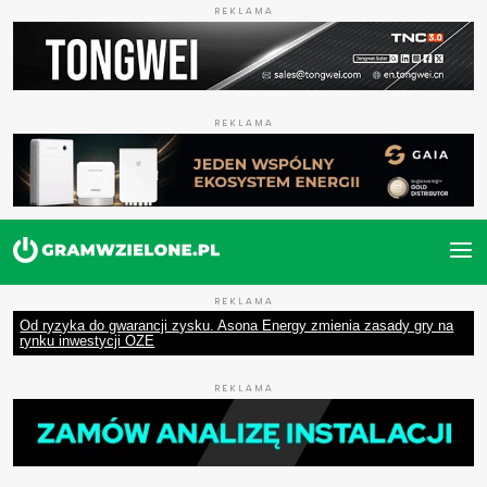
REKLAMA
REKLAMA
REKLAMA
Od ryzyka do gwarancji zysku. Asona Energy zmienia zasady gry na
rynku inwestycji OZE
REKLAMA