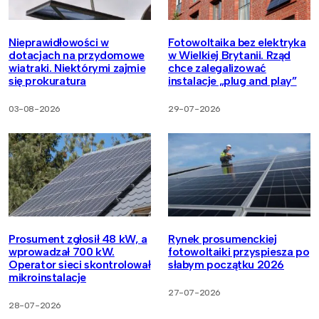
Nieprawidłowości w
Fotowoltaika bez elektryka
dotacjach na przydomowe
w Wielkiej Brytanii. Rząd
wiatraki. Niektórymi zajmie
chce zalegalizować
się prokuratura
instalacje „plug and play”
03-08-2026
29-07-2026
Prosument zgłosił 48 kW, a
Rynek prosumenckiej
wprowadzał 700 kW.
fotowoltaiki przyspiesza po
Operator sieci skontrolował
słabym początku 2026
mikroinstalacje
27-07-2026
28-07-2026