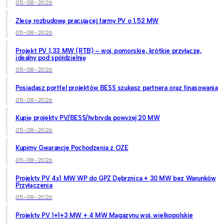
05-08-2026
Zlecę rozbudowę pracującej farmy PV o 1,52 MW
05-08-2026
Projekt PV 1,33 MW (RTB) – woj. pomorskie, krótkie przyłącze,
idealny pod spółdzielnię
05-08-2026
Posiadasz portfel projektów BESS szukasz partnera oraz finasowania
05-08-2026
Kupię projekty PV/BESS/hybryda powyżej 20 MW
05-08-2026
Kupimy Gwarancje Pochodzenia z OZE
05-08-2026
Projekty PV 4x1 MW WP do GPZ Dębrznica + 30 MW bez Warunków
Przyłączenia
05-08-2026
Projekty PV 1+1+3 MW + 4 MW Magazynu woj. wielkopolskie