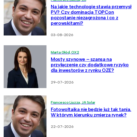
Na jakie technologie stawia przemysł
PV? Czy dominacja TOPCon
pozostanie niezagrożona i co z
perowskitami?
03-08-2026
Marta Głód, OX2
Mosty szynowe – szansa na
przyłączenie czy dodatkowe ryzyko
dla inwestorów z rynku OZE?
29-07-2026
Francesco Liuzza, JA Solar
Fotowoltaika nie będzie już tak tania.
W którym kierunku zmierza rynek?
22-07-2026