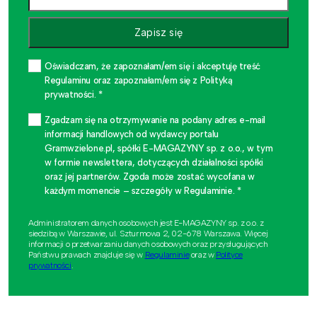
Zapisz się
Oświadczam, że zapoznałam/em się i akceptuję treść
Regulaminu oraz zapoznałam/em się z Polityką
prywatności. *
Zgadzam się na otrzymywanie na podany adres e-mail
informacji handlowych od wydawcy portalu
Gramwzielone.pl, spółki E-MAGAZYNY sp. z o.o., w tym
w formie newslettera, dotyczących działalności spółki
oraz jej partnerów. Zgoda może zostać wycofana w
każdym momencie – szczegóły w Regulaminie. *
Administratorem danych osobowych jest E-MAGAZYNY sp. z o.o. z
siedzibą w Warszawie, ul. Szturmowa 2, 02-678 Warszawa. Więcej
informacji o przetwarzaniu danych osobowych oraz przysługujących
Państwu prawach znajduje się w
Regulaminie
oraz w
Polityce
prywatności
.