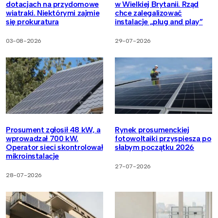
dotacjach na przydomowe
w Wielkiej Brytanii. Rząd
wiatraki. Niektórymi zajmie
chce zalegalizować
się prokuratura
instalacje „plug and play”
03-08-2026
29-07-2026
Prosument zgłosił 48 kW, a
Rynek prosumenckiej
wprowadzał 700 kW.
fotowoltaiki przyspiesza po
Operator sieci skontrolował
słabym początku 2026
mikroinstalacje
27-07-2026
28-07-2026