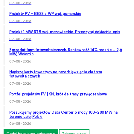
07-08-2026
Projekty PV + BESS z WP woj. pomorskie
07-08-2026
Projekt 1 MW RTB woj. mazowieckie. Przeczytaj dokładnie opis
07-08-2026
Sprzedaż farm fotowoltaicznych. Rentowność 14% rocznie – 2,6
MW, Wołomin
07-08-2026
Napiszę karty inwestycyjne przedsięwzięcia dla farm
fotowoltaicznych
07-08-2026
Portfel projektów PV | SN, krótkie trasy przyłączeniowe
07-08-2026
Poszukujemy projektów Data Center o mocy 100–200 MW na
terenie całej Polski
06-08-2026
Dodaj bezpłatne ogłoszenie
Zobacz więcej