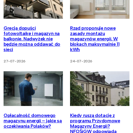
Grecja dopuści
Rząd proponuje nowe
fotowoltaikę i magazyn na
zasady montażu
balkonie. Nadwyżek nie
magazynów energii. W
będzie można oddawać do
blokach maksymalnie 11
sieci
kWh
27-07-2026
24-07-2026
Opłacalność domowego
Kiedy ruszą dotacje z
magazynu energii – jakie są
programu Przydomowe
oczekiwania Polaków?
Magazyny Energii?
NFOŚiGW odpowiada