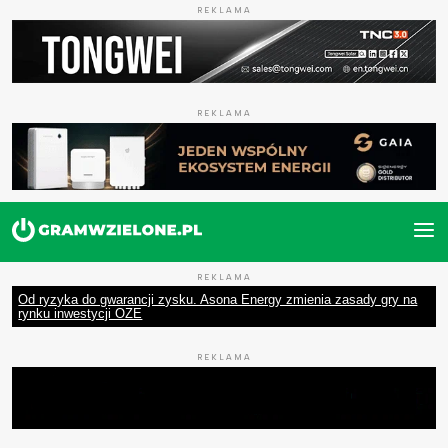
REKLAMA
REKLAMA
REKLAMA
Od ryzyka do gwarancji zysku. Asona Energy zmienia zasady gry na
rynku inwestycji OZE
REKLAMA