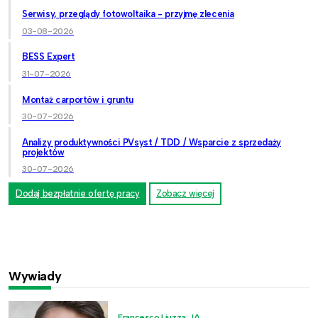
Serwisy, przeglądy fotowoltaika - przyjmę zlecenia
03-08-2026
BESS Expert
31-07-2026
Montaż carportów i gruntu
30-07-2026
Analizy produktywności PVsyst / TDD / Wsparcie z sprzedaży
projektów
30-07-2026
Dodaj bezpłatnie ofertę pracy
Zobacz więcej
Wywiady
Francesco Liuzza, JA