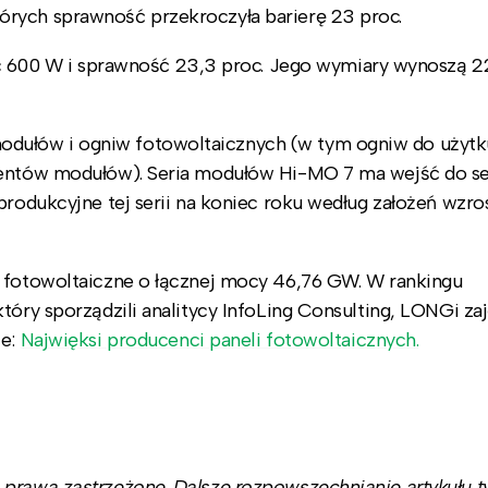
órych sprawność przekroczyła barierę 23 proc.
00 W i sprawność 23,3 proc. Jego wymiary wynoszą 22
dułów i ogniw fotowoltaicznych (w tym ogniw do użytk
centów modułów). Seria modułów Hi-MO 7 ma wejść do se
 produkcyjne tej serii na koniec roku według założeń wzr
e fotowoltaiczne o łącznej mocy 46,76 GW. W rankingu
tóry sporządzili analitycy InfoLing Consulting, LONGi zaj
le:
Najwięksi producenci paneli fotowoltaicznych.
prawa zastrzeżone. Dalsze rozpowszechnianie artykułu ty