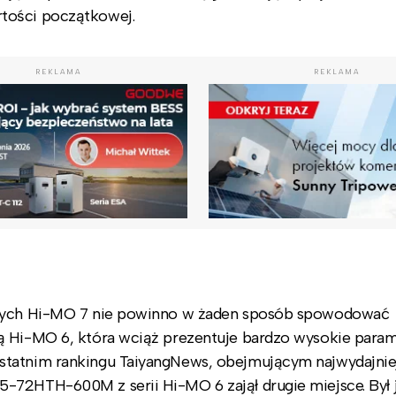
tości początkowej.
REKLAMA
REKLAMA
cznych Hi-MO 7 nie powinno w żaden sposób spowodować
ą Hi-MO 6, która wciąż prezentuje bardzo wysokie para
statnim rankingu TaiyangNews, obejmującym najwydajnie
-72HTH-600M z serii Hi-MO 6 zajął drugie miejsce. Był