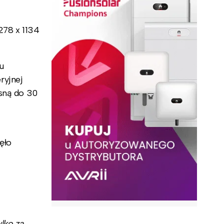
78 x 1134
u
ryjnej
osną do 30
ęło
lko za