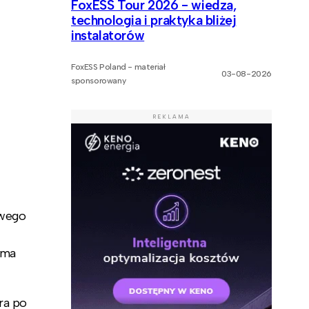
FoxESS Tour 2026 - wiedza,
technologia i praktyka bliżej
instalatorów
FoxESS Poland - materiał
03-08-2026
sponsorowany
REKLAMA
owego
 ma
ra po