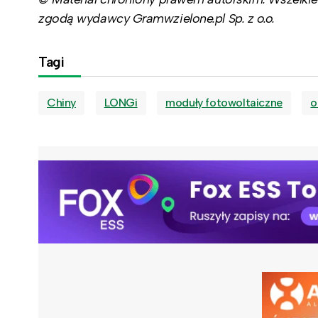
zgodą wydawcy Gramwzielone.pl Sp. z o.o.
Tagi
Chiny
LONGi
moduły fotowoltaiczne
o