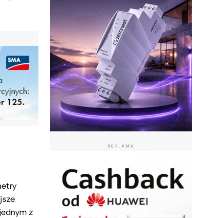
REKLAMA
metry
jsze
 jednym z