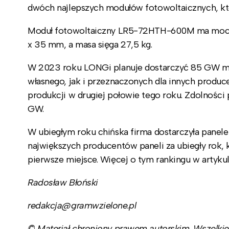
dwóch najlepszych modułów fotowoltaicznych, kt
Moduł fotowoltaiczny LR5-72HTH-600M ma moc 6
x 35 mm, a masa sięga 27,5 kg.
W 2023 roku LONGi planuje dostarczyć 85 GW mo
własnego, jak i przeznaczonych dla innych produ
produkcji w drugiej połowie tego roku. Zdolności
GW.
W ubiegłym roku chińska firma dostarczyła panel
największych producentów paneli za ubiegły rok, k
pierwsze miejsce. Więcej o tym rankingu w artyku
Radosław Błoński
redakcja@gramwzielone.pl
© Materiał chroniony prawem autorskim. Wszelkie 