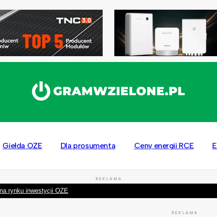
Giełda OZE
Dla prosumenta
Ceny energii RCE
E
REKLAMA
na rynku inwestycji OZE
REKLAMA