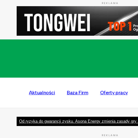
REKLAMA
Aktualności
Baza Firm
Oferty pracy
Od ryzyka do gwarancji zysku. Asona Energy zmienia zasady gry 
REKLAMA