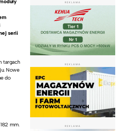
 moduły
REKLAMA
iem
i
ej serii
 targach
REKLAMA
ju. Nowe
ne do
 182 mm.
REKLAMA