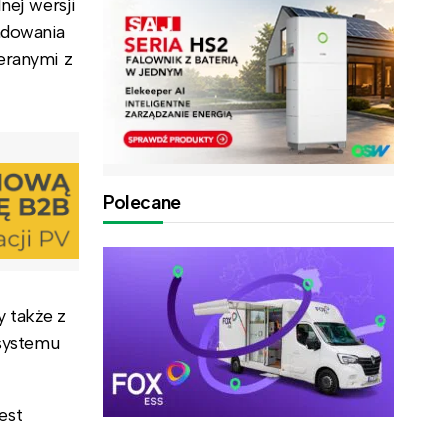
nej wersji
adowania
eranymi z
Polecane
y także z
 systemu
est