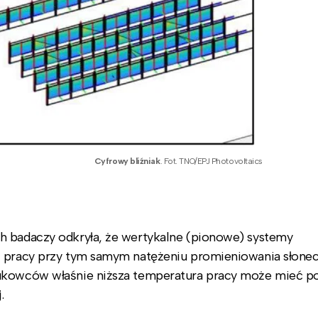
Cyfrowy bliźniak
. Fot. TNO/EPJ Photovoltaics
h badaczy odkryła, że wertykalne (pionowe) systemy
rą pracy przy tym samym natężeniu promieniowania słon
aukowców właśnie niższa temperatura pracy może mieć p
.