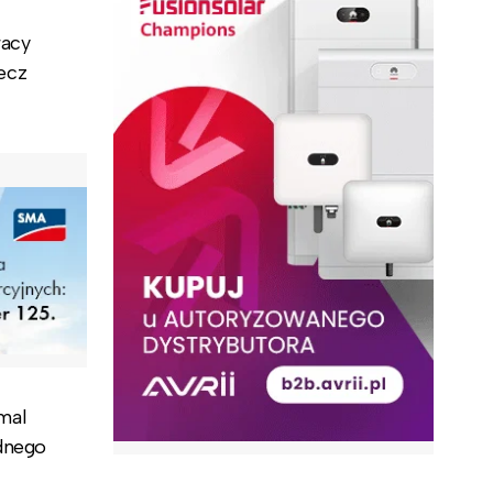
racy
ecz
mal
ednego