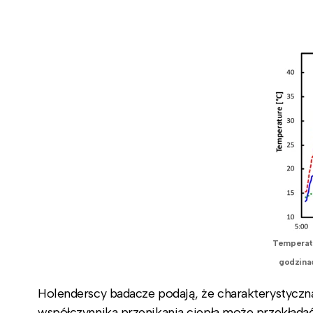
Temperatu
godzina
Holenderscy badacze podają, że charakterystyczn
współczynnika przenikania ciepła może przekładać 