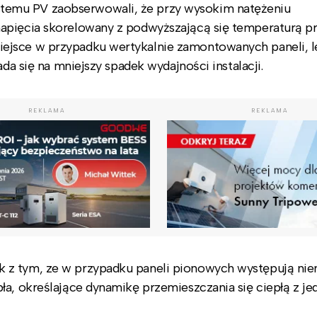
emu PV zaobserwowali, że przy wysokim natężeniu
apięcia skorelowany z podwyższającą się temperaturą p
ejsce w przypadku wertykalnie zamontowanych paneli, l
ada się na mniejszy spadek wydajności instalacji.
REKLAMA
REKLAMA
 z tym, ze w przypadku paneli pionowych występują nie
ła, określające dynamikę przemieszczania się ciepłą z j