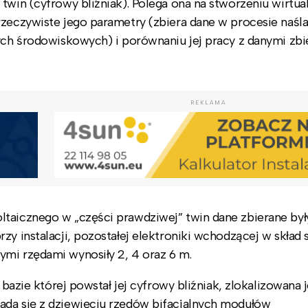
twin (cyfrowy bliźniak). Polega ona na stworzeniu wirtual
rzeczywiste jego parametry (zbiera dane w procesie naśl
nych środowiskowych) i porównaniu jej pracy z danymi zbi
REKLAMA
taicznego w „części prawdziwej” twin dane zbierane był
zy instalacji, pozostałej elektroniki wchodzącej w skład
mi rzędami wynosiły 2, 4 oraz 6 m.
 bazie której powstał jej cyfrowy bliźniak, zlokalizowana j
ada się z dziewięciu rzędów bifacjalnych modułów