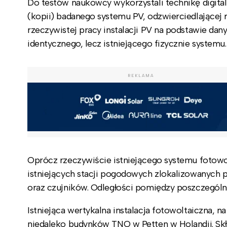
Do testów naukowcy wykorzystali technikę digital 
(kopii) badanego systemu PV, odzwierciedlającej 
rzeczywistej pracy instalacji PV na podstawie da
identycznego, lecz istniejącego fizycznie systemu.
REKLAMA
Oprócz rzeczywiście istniejącego systemu fotowol
istniejących stacji pogodowych zlokalizowanych pr
oraz czujników. Odległości pomiędzy poszczególny
Istniejąca wertykalna instalacja fotowoltaiczna, na
niedaleko budynków TNO w Petten w Holandii. Skł