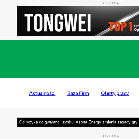
REKLAMA
Aktualności
Baza Firm
Oferty pracy
Od ryzyka do gwarancji zysku. Asona Energy zmienia zasady gry 
REKLAMA