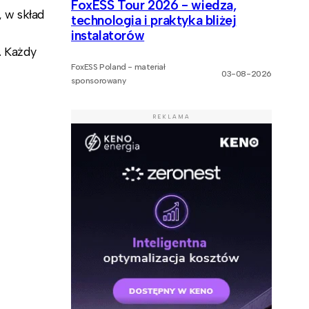
FoxESS Tour 2026 - wiedza,
 w skład
technologia i praktyka bliżej
instalatorów
 Każdy
FoxESS Poland - materiał
03-08-2026
sponsorowany
REKLAMA