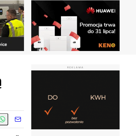
REKLAMA
ą