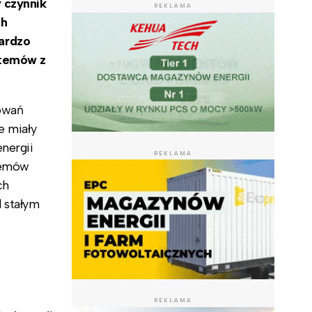
 czynnik
REKLAMA
ch
ardzo
stemów z
owań
e miały
nergii
REKLAMA
temów
ch
 stałym
REKLAMA