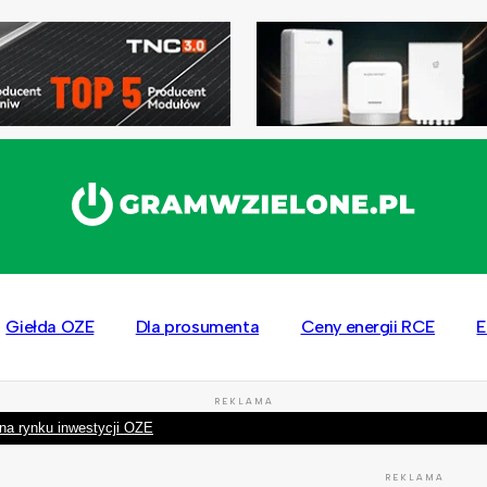
Giełda OZE
Dla prosumenta
Ceny energii RCE
E
REKLAMA
na rynku inwestycji OZE
REKLAMA