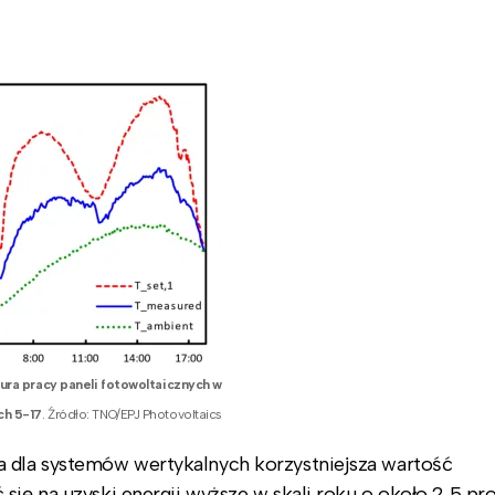
ra pracy paneli fotowoltaicznych w
ch 5-17
. Źródło: TNO/EPJ Photovoltaics
a dla systemów wertykalnych korzystniejsza wartość
się na uzyski energii wyższe w skali roku o około 2,5 pro