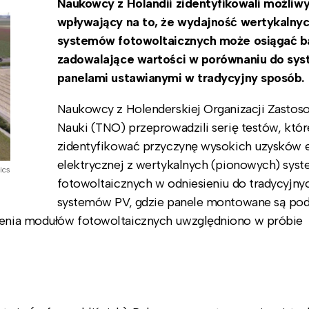
Naukowcy z Holandii zidentyfikowali możliwy
wpływający na to, że wydajność wertykalny
systemów fotowoltaicznych może osiągać b
zadowalające wartości w porównaniu do sy
panelami ustawianymi w tradycyjny sposób.
Naukowcy z Holenderskiej Organizacji Zastos
Nauki (TNO) przeprowadzili serię testów, któr
zidentyfikować przyczynę wysokich uzysków e
elektrycznej z wertykalnych (pionowych) sys
ics
fotowoltaicznych w odniesieniu do tradycyjny
systemów PV, gdzie panele montowane są pod
ylenia modułów fotowoltaicznych uwzględniono w próbie