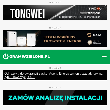
REKLAMA
REKLAMA
REKLAMA
Od ryzyka do gwarancji zysku. Asona Energy zmienia zasady gry na
rynku inwestycji OZE
REKLAMA