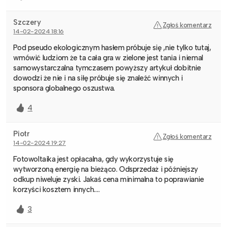
Szczery
Zgłoś komentarz
14-02-2024 18:16
Pod pseudo ekologicznym hasłem próbuje się ,nie tylko tutaj,
wmówić ludziom że ta cała gra w zielone jest tania i niemal
samowystarczalna tymczasem powyższy artykuł dobitnie
dowodzi że nie i na siłę próbuje się znaleźć winnych i
sponsora globalnego oszustwa.
4
Piotr
Zgłoś komentarz
14-02-2024 19:27
Fotowoltaika jest opłacalna, gdy wykorzystuje się
wytworzoną energię na bieżąco. Odsprzedaż i późniejszy
odkup niweluje zyski. Jakaś cena minimalna to poprawianie
korzyści kosztem innych….
3