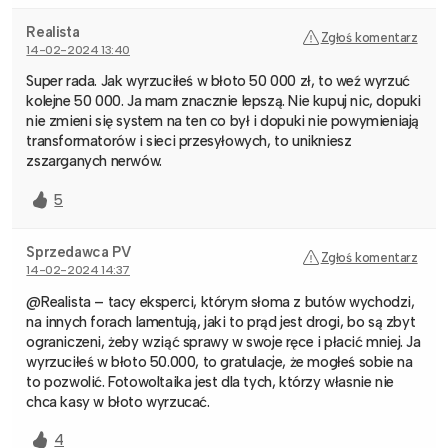
Realista
Zgłoś komentarz
14-02-2024 13:40
Super rada. Jak wyrzuciłeś w błoto 50 000 zł, to weź wyrzuć
kolejne 50 000. Ja mam znacznie lepszą. Nie kupuj nic, dopuki
nie zmieni się system na ten co był i dopuki nie powymieniają
transformatorów i sieci przesyłowych, to unikniesz
zszarganych nerwów.
5
Sprzedawca PV
Zgłoś komentarz
14-02-2024 14:37
@Realista – tacy eksperci, którym słoma z butów wychodzi,
na innych forach lamentują, jaki to prąd jest drogi, bo są zbyt
ograniczeni, żeby wziąć sprawy w swoje ręce i płacić mniej. Ja
wyrzuciłeś w błoto 50.000, to gratulacje, że mogłeś sobie na
to pozwolić. Fotowoltaika jest dla tych, którzy własnie nie
chca kasy w błoto wyrzucać.
4