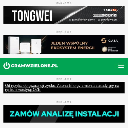
REKLAMA
REKLAMA
REKLAMA
Od ryzyka do gwarancji zysku. Asona Energy zmienia zasady gry na
rynku inwestycji OZE
REKLAMA