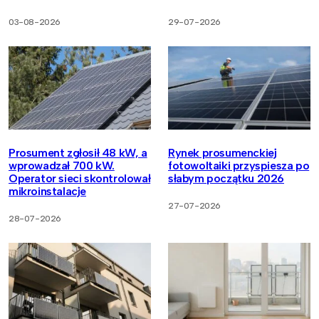
03-08-2026
29-07-2026
Prosument zgłosił 48 kW, a
Rynek prosumenckiej
wprowadzał 700 kW.
fotowoltaiki przyspiesza po
Operator sieci skontrolował
słabym początku 2026
mikroinstalacje
27-07-2026
28-07-2026