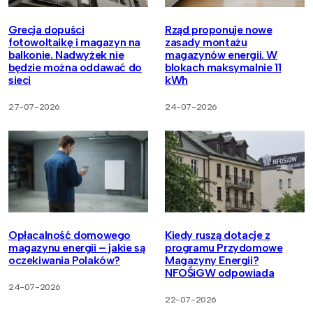
Grecja dopuści
Rząd proponuje nowe
fotowoltaikę i magazyn na
zasady montażu
balkonie. Nadwyżek nie
magazynów energii. W
będzie można oddawać do
blokach maksymalnie 11
sieci
kWh
27-07-2026
24-07-2026
Opłacalność domowego
Kiedy ruszą dotacje z
magazynu energii – jakie są
programu Przydomowe
oczekiwania Polaków?
Magazyny Energii?
NFOŚiGW odpowiada
24-07-2026
22-07-2026