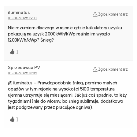
iluminatus
Zgłoś komentarz
10-01-2025 12:18
Nie rozumiem dlaczego w rejonie gdzie kalkulatory uzysku
pokazują na uzysk 2000kWh/kWp realnie im wyszło
1200kWh/kWp? Śnieg?
1
Sprzedawca PV
Zgłoś komentarz
10-01-2025 13:32
@iluminatus – Prawdopodobnie śnieg, pomimo małych
opadów w tym rejonie na wysokości 5100 temperatura
ujemna utrzymuje się miesiącami. Jak już coś spadnie, to leży
tygodniami (nie do wiosny, bo śnieg sublimuje, dodatkowo
jest podgrzewany przez pracujące ogniwa).
1