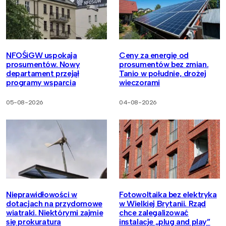
NFOŚiGW uspokaja
Ceny za energię od
prosumentów. Nowy
prosumentów bez zmian.
departament przejął
Tanio w południe, drożej
programy wsparcia
wieczorami
05-08-2026
04-08-2026
Nieprawidłowości w
Fotowoltaika bez elektryka
dotacjach na przydomowe
w Wielkiej Brytanii. Rząd
wiatraki. Niektórymi zajmie
chce zalegalizować
się prokuratura
instalacje „plug and play”