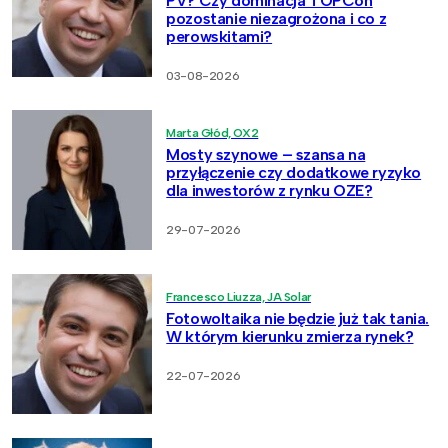
PV? Czy dominacja TOPCon
pozostanie niezagrożona i co z
perowskitami?
03-08-2026
Marta Głód, OX2
Mosty szynowe – szansa na
przyłączenie czy dodatkowe ryzyko
dla inwestorów z rynku OZE?
29-07-2026
Francesco Liuzza, JA Solar
Fotowoltaika nie będzie już tak tania.
W którym kierunku zmierza rynek?
22-07-2026