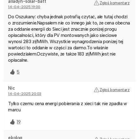
alladyn-solar-batt
Zgłoś komentarz
14-04-2025 19:00
Do Oszukany: chyba jednak potrafią czytać, ale tutaj chodzi
o zrozumienie.Napsałem nie co innego jak to, że cena obecna
za oddanie energii do Sieci jest znacznie poniżej progu
opłacalności, który dla PV montowanych jako sieciowe
wynosi 283 zł/MWh. Wszystkie wynagrodzenia poniżej tej
wartości to oddanie w części za darmo.To właśnie
powiedziałem.Oczywiste, że także 183 zł/MWh jest nie
opłacalne.
5
Nic
Zgłoś komentarz
14-04-2025 20:03
Tylko czemu cena energi pobierania z xieci tak nie zpadła w
marcu
19
ekolog