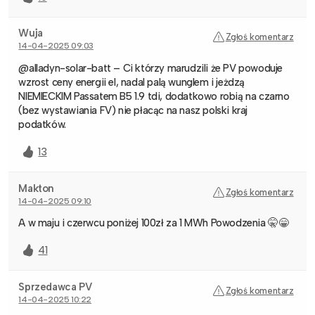
Wuja
Zgłoś komentarz
14-04-2025 09:03
@alladyn-solar-batt – Ci którzy marudzili że PV powoduje
wzrost ceny energii el, nadal palą wunglem i jeżdzą
NIEMIECKIM Passatem B5 1.9 tdi, dodatkowo robią na czarno
(bez wystawiania FV) nie płacąc na nasz polski kraj
podatków.
13
Makton
Zgłoś komentarz
14-04-2025 09:10
A w maju i czerwcu poniżej 100zł za 1 MWh Powodzenia 🤫😁
41
Sprzedawca PV
Zgłoś komentarz
14-04-2025 10:22