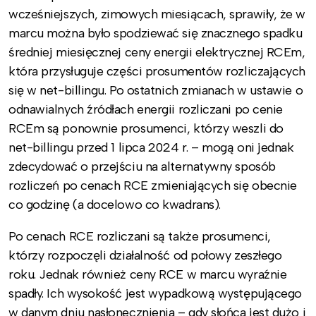
wcześniejszych, zimowych miesiącach, sprawiły, że w
marcu można było spodziewać się znacznego spadku
średniej miesięcznej ceny energii elektrycznej RCEm,
która przysługuje części prosumentów rozliczających
się w net-billingu. Po ostatnich zmianach w ustawie o
odnawialnych źródłach energii rozliczani po cenie
RCEm są ponownie prosumenci, którzy weszli do
net-billingu przed 1 lipca 2024 r. – mogą oni jednak
zdecydować o przejściu na alternatywny sposób
rozliczeń po cenach RCE zmieniających się obecnie
co godzinę (a docelowo co kwadrans).
Po cenach RCE rozliczani są także prosumenci,
którzy rozpoczęli działalność od połowy zeszłego
roku. Jednak również ceny RCE w marcu wyraźnie
spadły. Ich wysokość jest wypadkową występującego
w danym dniu nasłonecznienia – gdy słońca jest dużo i