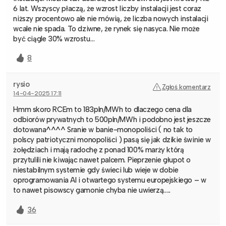
6 lat. Wszyscy płaczą, że wzrost liczby instalacji jest coraz
niższy procentowo ale nie mówią, że liczba nowych instalacji
wcale nie spada. To dziwne, że rynek się nasyca. Nie może
być ciągle 30% wzrostu…
8
rysio
Zgłoś komentarz
14-04-2025 17:11
Hmm skoro RCEm to 183pln/MWh to dlaczego cena dla
odbiorów prywatnych to 500pln/MWh i podobno jest jeszcze
dotowana^^^^ Sranie w banie-monopoliści ( no tak to
polscy patriotyczni monopoliści ) pasą się jak dzikie świnie w
żołędziach i mają radochę z ponad 100% marży którą
przytulili nie kiwając nawet palcem. Pieprzenie głupot o
niestabilnym systemie gdy świeci lub wieje w dobie
oprogramowania AI i otwartego systemu europejskiego – w
to nawet pisowscy gamonie chyba nie uwierzą…..
36