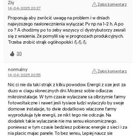
Zły
Zgłoś komentarz
14-04-2025 20:27
Proponuję aby zwrócić uwagę na problem i w dniach
najwyższego nasłonecznienia wyłączać Pv np na 1-2 h. A po
co ? A chodźmy po to żeby wszyscy ci dystrybutorzy zesrali
się z wrażenia. Że pomylili się w prognozach produkcyjnych.
Trzeba zrobić strajk ogólnopolski 💪💪💪
30
normalny
Zgłoś komentarz
14-04-2025 20:55
Nic ci nie da taki strajk z kilku powodow. Energii z oze jest za
duzo w ciagu slonecznych dni. Mozesz sobie odlaczas
mikroinstalacje. W tym czasie wylaczane sa olbrzymie farmy
fotowoltaiczne i nawet jesli tysiace ludzi wylaczylo by swoje
domowe instalacje, to dwie dodatkowo wlaczone farmy
wyprodukuja tyle energii, ze nikt tego nie odczuje. Na
dodatek takie wylaczanie nie ma sensu ekonomicznego.
poniewaz w tym czasie bedziesz pobierac energie z sieci i za
nia placic majac panele. To bez sensu, Lepiej naucz sie