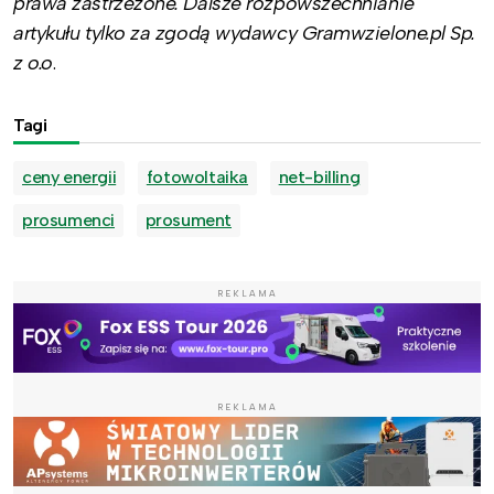
prawa zastrzeżone. Dalsze rozpowszechnianie
artykułu tylko za zgodą wydawcy Gramwzielone.pl Sp.
z o.o
.
Tagi
ceny energii
fotowoltaika
net-billing
prosumenci
prosument
REKLAMA
REKLAMA