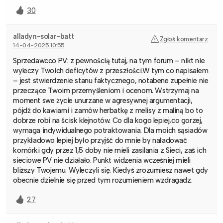
30
alladyn-solar-batt
Zgłoś komentarz
14-04-2025 10:55
Sprzedawcco PV: z pewnością tutaj, na tym forum – nikt nie
wyleczy Twoich deficytów z przeszłości.W tym co napisałem
– jest stwierdzenie stanu faktycznego, notabene zupełnie nie
przeczące Twoim przemyśleniom i ocenom. Wstrzymaj na
moment swe życie unurzane w agresywnej argumentacji,
pójdź do kawiarni i zamów herbatkę z melisy z maliną bo to
dobrze robi na ścisk klejnotów. Co dla kogo lepiej,co gorzej,
wymaga indywidualnego potraktowania. Dla moich sąsiadów
przykładowo lepiej było przyjść do mnie by naładować
komórki gdy przez 1,5 doby nie mieli zasilania z Sieci, zaś ich
sieciowe PV nie działało. Punkt widzenia wcześniej mieli
bliższy Twojemu. Wyleczyli się. Kiedyś zrozumiesz nawet gdy
obecnie dzielnie się przed tym rozumieniem wzdragadz.
27