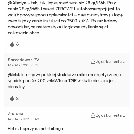
@Alladyn – tak, tak, lepiej mieć zero niż 28 gr/kWh. Przy
cenie 28 gr/kWh i nawet ZEROWEJ autokonsumpcji jest to
wciąż powyżej progu opłacalności – daje dwucyfrową stopę
zwrotu przy cenie instalacji do 2500 zł/kW. Po raz kolejny
dowodzisz, że matematyka i logiczne myślenie są ci
całkowicie obce.
6
Sprzedawca PV
Zgłoś komentarz
14-04-2025 10:23
@Makton – przy polskiej strukturze miksu energetycznego
spadek poniżej 200 zł/MWh na TGE w skali miesiaca jest
nierealny.
2
Znawca
Zgłoś komentarz
14-04-2025 10:45
Hehe, frajerzy na net-billingu.