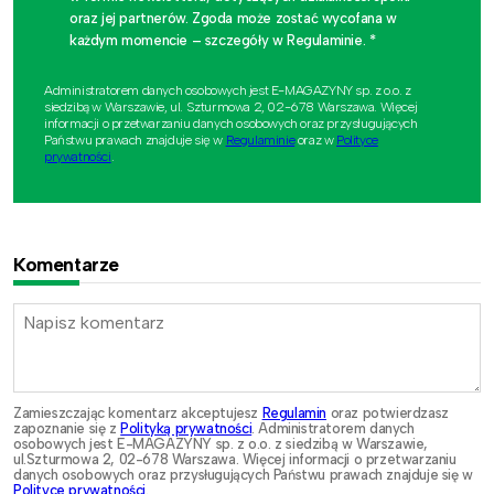
oraz jej partnerów. Zgoda może zostać wycofana w
każdym momencie – szczegóły w Regulaminie. *
Administratorem danych osobowych jest E-MAGAZYNY sp. z o.o. z
siedzibą w Warszawie, ul. Szturmowa 2, 02-678 Warszawa. Więcej
informacji o przetwarzaniu danych osobowych oraz przysługujących
Państwu prawach znajduje się w
Regulaminie
oraz w
Polityce
prywatności
.
Komentarze
Zamieszczając komentarz akceptujesz
Regulamin
oraz potwierdzasz
zapoznanie się z
Polityką prywatności
. Administratorem danych
osobowych jest E-MAGAZYNY sp. z o.o. z siedzibą w Warszawie,
ul.Szturmowa 2, 02-678 Warszawa. Więcej informacji o przetwarzaniu
danych osobowych oraz przysługujących Państwu prawach znajduje się w
Polityce prywatności
.