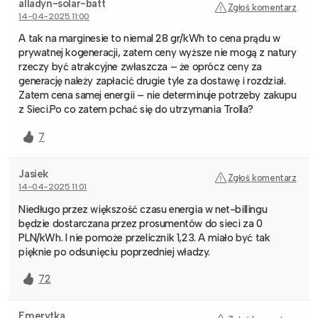
alladyn-solar-batt
Zgłoś komentarz
14-04-2025 11:00
A tak na marginesie to niemal 28 gr/kWh to cena prądu w
prywatnej kogeneracji, zatem ceny wyższe nie mogą z natury
rzeczy być atrakcyjne zwłaszcza – że oprócz ceny za
generację należy zapłacić drugie tyle za dostawę i rozdział.
Zatem cena samej energii – nie determinuje potrzeby zakupu
z Sieci.Po co zatem pchać się do utrzymania Trolla?
7
Jasiek
Zgłoś komentarz
14-04-2025 11:01
Niedługo przez większość czasu energia w net-billingu
będzie dostarczana przez prosumentów do sieci za 0
PLN/kWh. I nie pomoże przelicznik 1,23. A miało być tak
pięknie po odsunięciu poprzedniej władzy.
72
Emerytka