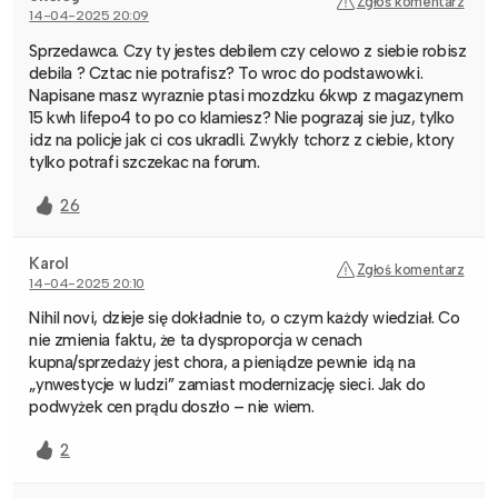
Zgłoś komentarz
14-04-2025 20:09
Sprzedawca. Czy ty jestes debilem czy celowo z siebie robisz
debila ? Cztac nie potrafisz? To wroc do podstawowki.
Napisane masz wyraznie ptasi mozdzku 6kwp z magazynem
15 kwh lifepo4 to po co klamiesz? Nie pograzaj sie juz, tylko
idz na policje jak ci cos ukradli. Zwykly tchorz z ciebie, ktory
tylko potrafi szczekac na forum.
26
Karol
Zgłoś komentarz
14-04-2025 20:10
Nihil novi, dzieje się dokładnie to, o czym każdy wiedział. Co
nie zmienia faktu, że ta dysproporcja w cenach
kupna/sprzedaży jest chora, a pieniądze pewnie idą na
„ynwestycje w ludzi” zamiast modernizację sieci. Jak do
podwyżek cen prądu doszło – nie wiem.
2