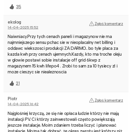
35
ekolog
Zgłoś komentarz
14-04-2025 15:52
Naiwniacy.Przy tych cenach paneli i magazynow nie ma
najmniejszego sensu pchac sie w nieoplacalny net billing i
oddawc wiekszosci produkcji ZA DARMO.. bo tyle placa za
kazda kwh przy cenach ujemnych.Kazdy, kto ma troche oleju
w glowie postawi sobie instalacje off grid 6kwp z
magazynem 15 kwh lifepo4 . Zrobi to sam za 10 tysiecy zl i
moze cieszyc sie niealeznoscia
21
Piotr
Zgłoś komentarz
14-04-2025 16:42
Najgłośniej krzyczą, że się nie opłaca ludzie którzy nie mają
instalacji PV. Ci którzy zainwestowali często powiększają
jeszcze instalacje. Moim zdaniem trzeba liczyć i planować
instalacje. Można tak dobrać, że okres zwrotu jest krótszy niż