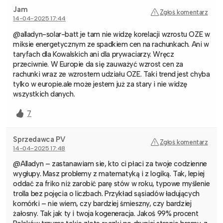
Jam
Zgłoś komentarz
14-04-2025 17:44
@alladyn-solar-batt je tam nie widzę korelacji wzrostu OZE w
miksie energetycznym ze spadkiem cen na rachunkach. Ani w
taryfach dla Kowalskich ani dla prywaciarzy. Wręcz
przeciwnie. W Europie da się zauważyć wzrost cen za
rachunki wraz ze wzrostem udziału OZE. Taki trend jest chyba
tylko w europie.ale może jestem już za stary i nie widzę
wszystkich danych.
7
Sprzedawca PV
Zgłoś komentarz
14-04-2025 17:48
@Alladyn – zastanawiam sie, kto ci płaci za twoje codzienne
wygłupy. Masz problemy z matematyką i z logiką. Tak, lepiej
oddać za friko niż zarobić parę stów w roku, typowe myślenie
trolla bez pojęcia o liczbach. Przykład sąsiadów ładujących
komórki – nie wiem, czy bardziej śmieszny, czy bardziej
żałosny. Tak jak ty i twoja kogeneracja. Jakoś 99% procent