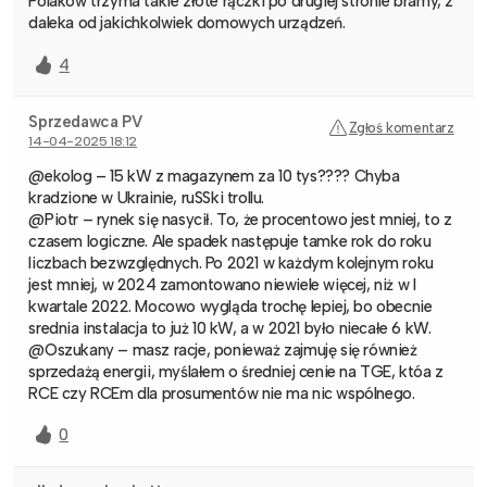
Polaków trzyma takie złote rączki po drugiej stronie bramy, z
daleka od jakichkolwiek domowych urządzeń.
4
Sprzedawca PV
Zgłoś komentarz
14-04-2025 18:12
@ekolog – 15 kW z magazynem za 10 tys???? Chyba
kradzione w Ukrainie, ruSSki trollu.
@Piotr – rynek się nasycił. To, że procentowo jest mniej, to z
czasem logiczne. Ale spadek następuje tamke rok do roku
liczbach bezwzględnych. Po 2021 w każdym kolejnym roku
jest mniej, w 2024 zamontowano niewiele więcej, niż w I
kwartale 2022. Mocowo wygląda trochę lepiej, bo obecnie
srednia instalacja to już 10 kW, a w 2021 było niecałe 6 kW.
@Oszukany – masz racje, ponieważ zajmuję się również
sprzedażą energii, myślałem o średniej cenie na TGE, któa z
RCE czy RCEm dla prosumentów nie ma nic wspólnego.
0