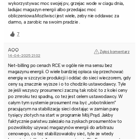
wykorzystywac moc swojej pv, grzejac wode w ciagu dnia,
ladujac magazyn energii albo przedajac moc
obliczeniowa.Mozliwisci jest wiele, zeby nie oddawac za
darmo, a zarobic na swoim pradzie .
7
AQQ
Zgłoś komentarz
14-04-2025 21:02
Net-billing po cenach RCE w ogóle nie ma sensu bez
magazynu energii. O wiele bardziej opłaca się przechować
energię w szczycie produkcji i oddać do sieci wieczorem, gdy
ceny są znacznie wyższe i o to chodziło ustawodawcy. Tyle
że jeśli wszyscy prosumenci zaczną tak robić to z kolei ceny
po zmroku też spadną, co też jest celem ustawodawcy. W
całym tym systemie prosument ma być „robotnikiem”
pracującym na stabilizację sieci dostając w zamian parę
tysięcy złotych na start w programie Mój Prąd. Jakby
faktycznie państwu zależało na zyskach prosumentów to
pozwoliłoby używać magazynów energii do arbitrażu
cenowego, co też stabilizowałoby sieć, tyle że wtedy