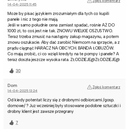
Zgłoś komentarz
14-04-2025 11:45
Moze by pisac językiem zrozumiałym dla tych co kupili
panele i nic z tego nie mają.
Jeśli w samo południe cena zamiast spadać, rośnie AŻ DO
1000 zł, to coś jest nie tak. ZNOWU WIELKIE OSZUSTWO.
Teraz trzeba zmusić na następny zakup magazynu, a potem
znowu oszukacie. Aby dać zarobić Niemcom na sprzęcie, a z
prądu ciągnąć HARACZ NA OBCYCH. BANDA ŁOBUZÓW.
Co mają zrobić, ci co wzięli kredyty na te pompy i panele? A
teraz doszła jeszcze wysoka rata. ZŁODZIEJE@ZŁODZIEJE@
30
Dom
Zgłoś komentarz
14-04-2025 13:24
Od kiedy potentat liczy się z drobnymi odbiorcami /gosp.
domowe/ ? Już wcześniej były stosowane podobne sztuczki i
drobny klient jest zawsze przegrany
7