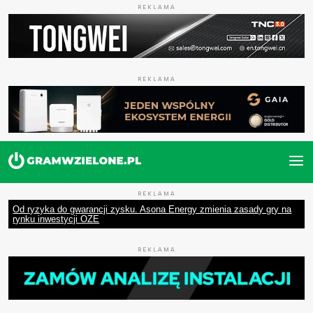
REKLAMA
REKLAMA
REKLAMA
Od ryzyka do gwarancji zysku. Asona Energy zmienia zasady gry na
rynku inwestycji OZE
REKLAMA