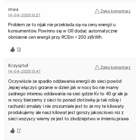
mwa
Zgłoś komentarz
14-04-2025 13:27
Problem że to nijak nie przekłada się na ceny energii u
konsumentów. Powinno się w G11 dodać automatyczne
obniżenie cen energii przy RCEm < 200 zł/kWh.
13
Krzysztof
Zgłoś komentarz
14-04-2025 13:47
Oczywiście że spadło oddawania energii do sieci powód
,lepiej włączyć grzanie w dzień jak w nocy bo nie mamy
żadnego interesu oddawania na sieć gdzie Kv to 40 gr ale ja
w nocy bierzemy z sieci to ponad złotówkę ja tak robię i
rachunki zmalały i nie zrozumiałe jest to że my te kilowaty
produkujemy ale nasz kilowat jest gorszy jakościowo niż z
sieci wszyscy wiemy że jest to złodziejstwo w imieniu prawa
17