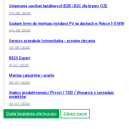
Umawianie spotkań handlowych B2B i B2C dla branży OZE
04-08-2026
Szukam firmy do montażu instalacji PV na dachach w Polsce 1-5 MW
04-08-2026
Serwisy, przeglądy fotowoltaika - przyjmę zlecenia
03-08-2026
BESS Expert
31-07-2026
Montaż carportów i gruntu
30-07-2026
Analizy produktywności PVsyst / TDD / Wsparcie z sprzedaży
projektów
30-07-2026
Dodaj bezpłatnie ofertę pracy
Zobacz więcej