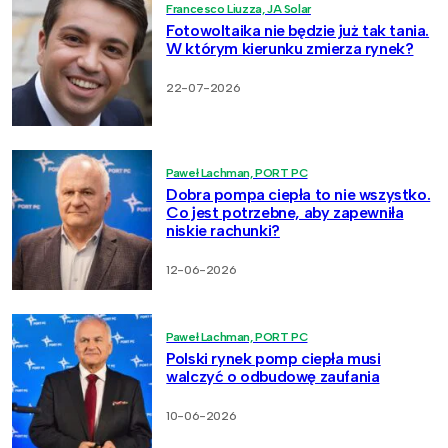
Francesco Liuzza, JA Solar
Fotowoltaika nie będzie już tak tania.
W którym kierunku zmierza rynek?
22-07-2026
Paweł Lachman, PORT PC
Dobra pompa ciepła to nie wszystko.
Co jest potrzebne, aby zapewniła
niskie rachunki?
12-06-2026
Paweł Lachman, PORT PC
Polski rynek pomp ciepła musi
walczyć o odbudowę zaufania
10-06-2026