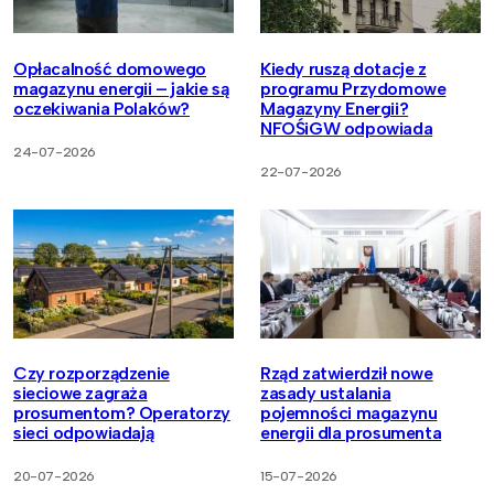
Opłacalność domowego
Kiedy ruszą dotacje z
magazynu energii – jakie są
programu Przydomowe
oczekiwania Polaków?
Magazyny Energii?
NFOŚiGW odpowiada
24-07-2026
22-07-2026
Czy rozporządzenie
Rząd zatwierdził nowe
sieciowe zagraża
zasady ustalania
prosumentom? Operatorzy
pojemności magazynu
sieci odpowiadają
energii dla prosumenta
20-07-2026
15-07-2026