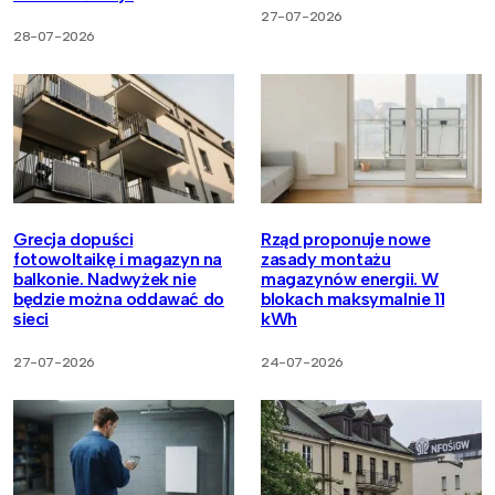
27-07-2026
28-07-2026
Grecja dopuści
Rząd proponuje nowe
fotowoltaikę i magazyn na
zasady montażu
balkonie. Nadwyżek nie
magazynów energii. W
będzie można oddawać do
blokach maksymalnie 11
sieci
kWh
27-07-2026
24-07-2026