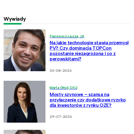
Wywiady
Francesco Liuzza, JA
Na jakie technologie stawia przemysł
PV? Czy dominacja TOPCon
pozostanie niezagrożona i co z
perowskitami?
03-08-2026
Marta Głód, OX2
Mosty szynowe – szansa na
przyłączenie czy dodatkowe ryzyko
dla inwestorów z rynku OZE?
29-07-2026