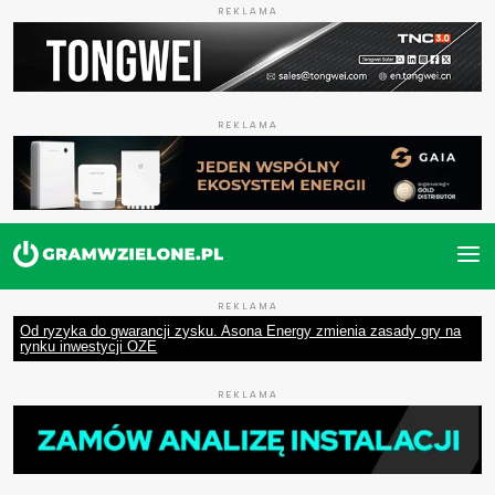
REKLAMA
REKLAMA
REKLAMA
Od ryzyka do gwarancji zysku. Asona Energy zmienia zasady gry na
rynku inwestycji OZE
REKLAMA