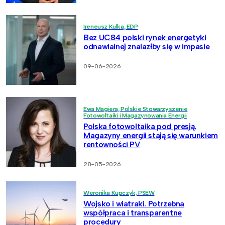
Ireneusz Kulka, EDP
Bez UC84 polski rynek energetyki
odnawialnej znalazłby się w impasie
09-06-2026
Ewa Magiera, Polskie Stowarzyszenie
Fotowoltaiki i Magazynowania Energii
Polska fotowoltaika pod presją.
Magazyny energii stają się warunkiem
rentowności PV
28-05-2026
Weronika Kupczyk, PSEW
Wojsko i wiatraki. Potrzebna
współpraca i transparentne
procedury