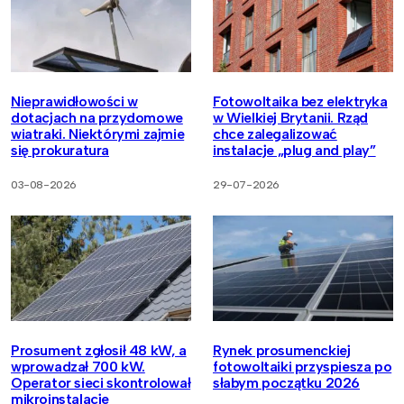
Nieprawidłowości w
Fotowoltaika bez elektryka
dotacjach na przydomowe
w Wielkiej Brytanii. Rząd
wiatraki. Niektórymi zajmie
chce zalegalizować
się prokuratura
instalacje „plug and play”
03-08-2026
29-07-2026
Prosument zgłosił 48 kW, a
Rynek prosumenckiej
wprowadzał 700 kW.
fotowoltaiki przyspiesza po
Operator sieci skontrolował
słabym początku 2026
mikroinstalacje