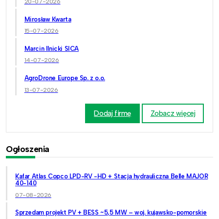
20-07-2026
Mirosław Kwarta
15-07-2026
Marcin Ilnicki SICA
14-07-2026
AgroDrone Europe Sp. z o.o.
13-07-2026
Dodaj firmę
Zobacz więcej
Ogłoszenia
Kafar Atlas Copco LPD-RV -HD + Stacja hydrauliczna Belle MAJOR
40-140
07-08-2026
Sprzedam projekt PV + BESS ~5,5 MW – woj. kujawsko-pomorskie