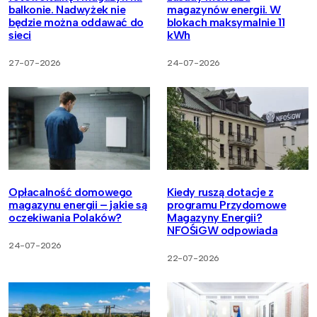
balkonie. Nadwyżek nie
magazynów energii. W
będzie można oddawać do
blokach maksymalnie 11
sieci
kWh
27-07-2026
24-07-2026
Opłacalność domowego
Kiedy ruszą dotacje z
magazynu energii – jakie są
programu Przydomowe
oczekiwania Polaków?
Magazyny Energii?
NFOŚiGW odpowiada
24-07-2026
22-07-2026