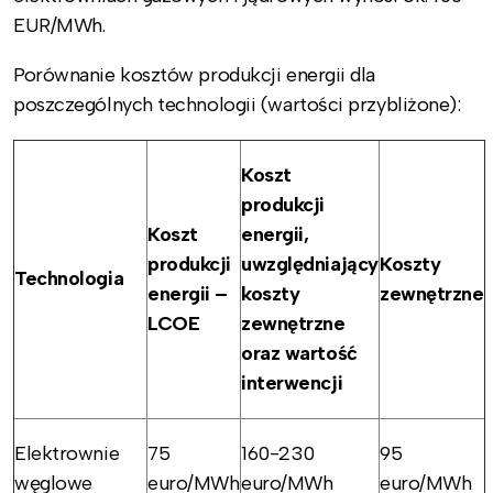
EUR/MWh.
Porównanie kosztów produkcji energii dla
poszczególnych technologii (wartości przybliżone):
Koszt
produkcji
Koszt
energii,
produkcji
uwzględniający
Koszty
Technologia
energii –
koszty
zewnętrzne
LCOE
zewnętrzne
oraz wartość
interwencji
Elektrownie
75
160-230
95
węglowe
euro/MWh
euro/MWh
euro/MWh