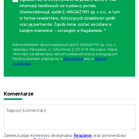
informacji handlowych od wydawcy portalu
Gramwzielone.pl, spółki E-MAGAZYNY sp. z o.o., w tym
w formie newslettera, dotyczących działalności spółki
oraz jej partnerów. Zgoda może zostać wycofana w
każdym momencie – szczegóły w Regulaminie. *
Administratorem danych osobowych jest E-MAGAZYNY sp. z o.o. z
siedzibą w Warszawie, ul. Szturmowa 2, 02-678 Warszawa. Więcej
informacji o przetwarzaniu danych osobowych oraz przysługujących
Państwu prawach znajduje się w
Regulaminie
oraz w
Polityce
prywatności
.
Komentarze
Zamieszczając komentarz akceptujesz
Regulamin
oraz potwierdzasz