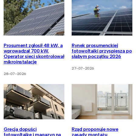
Prosument zgłosił 48 kW, a
Rynek prosumenckiej
wprowadzał 700 kW.
fotowoltaiki przyspiesza po
Operator sieci skontrolował
słabym początku 2026
mikroinstalacje
27-07-2026
28-07-2026
Grecja dopuści
Rząd proponuje nowe
fotowoltaikę i magazyn na
zasady montażu