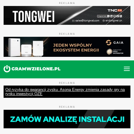
REKLAMA
REKLAMA
REKLAMA
Od ryzyka do gwarancji zysku. Asona Energy zmienia zasady gry na
rynku inwestycji OZE
REKLAMA