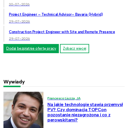
30-07-2026
Project Engineer – Technical Advisor– Bavaria (Hybrid)
29-07-2026
Construction Project Engineer with Site and Remote Presence
29-07-2026
Dodaj bezpłatnie ofertę pracy
Zobacz więcej
Wywiady
Francesco Liuzza, JA
Na jakie technologie stawia przemysł
PV? Czy dominacja TOPCon
pozostanie niezagrożona i co z
perowskitami?