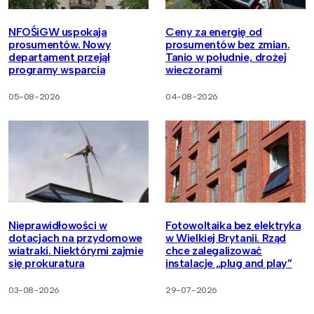
NFOŚiGW uspokaja
Ceny za energię od
prosumentów. Nowy
prosumentów bez zmian.
departament przejął
Tanio w południe, drożej
programy wsparcia
wieczorami
05-08-2026
04-08-2026
Nieprawidłowości w
Fotowoltaika bez elektryka
dotacjach na przydomowe
w Wielkiej Brytanii. Rząd
wiatraki. Niektórymi zajmie
chce zalegalizować
się prokuratura
instalacje „plug and play”
03-08-2026
29-07-2026