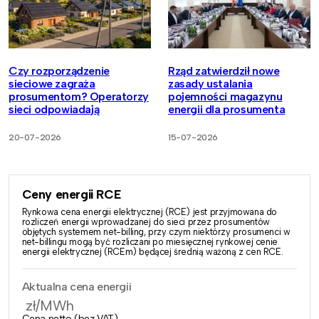
Czy rozporządzenie
Rząd zatwierdził nowe
sieciowe zagraża
zasady ustalania
prosumentom? Operatorzy
pojemności magazynu
sieci odpowiadają
energii dla prosumenta
20-07-2026
15-07-2026
Ceny energii RCE
Rynkowa cena energii elektrycznej (RCE) jest przyjmowana do
rozliczeń energii wprowadzanej do sieci przez prosumentów
objętych systemem net-billing, przy czym niektórzy prosumenci w
net-billingu mogą być rozliczani po miesięcznej rynkowej cenie
energii elektrycznej (RCEm) będącej średnią ważoną z cen RCE.
Aktualna cena energii
zł/MWh
Cena netto (bez VAT)