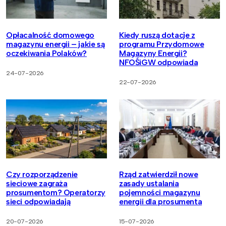
Opłacalność domowego
Kiedy ruszą dotacje z
magazynu energii – jakie są
programu Przydomowe
oczekiwania Polaków?
Magazyny Energii?
NFOŚiGW odpowiada
24-07-2026
22-07-2026
Czy rozporządzenie
Rząd zatwierdził nowe
sieciowe zagraża
zasady ustalania
prosumentom? Operatorzy
pojemności magazynu
sieci odpowiadają
energii dla prosumenta
20-07-2026
15-07-2026