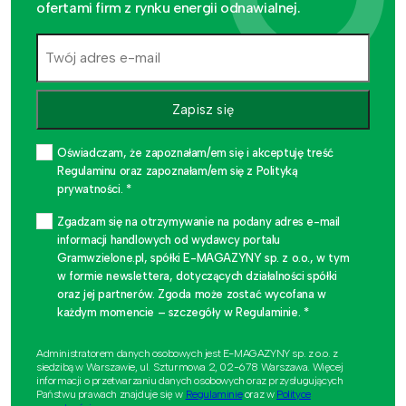
ofertami firm z rynku energii odnawialnej.
Zapisz się
Oświadczam, że zapoznałam/em się i akceptuję treść
Regulaminu oraz zapoznałam/em się z Polityką
prywatności. *
Zgadzam się na otrzymywanie na podany adres e-mail
informacji handlowych od wydawcy portalu
Gramwzielone.pl, spółki E-MAGAZYNY sp. z o.o., w tym
w formie newslettera, dotyczących działalności spółki
oraz jej partnerów. Zgoda może zostać wycofana w
każdym momencie – szczegóły w Regulaminie. *
Administratorem danych osobowych jest E-MAGAZYNY sp. z o.o. z
siedzibą w Warszawie, ul. Szturmowa 2, 02-678 Warszawa. Więcej
informacji o przetwarzaniu danych osobowych oraz przysługujących
Państwu prawach znajduje się w
Regulaminie
oraz w
Polityce