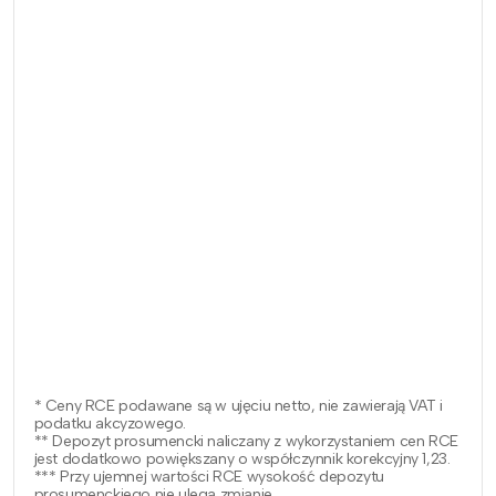
* Ceny RCE podawane są w ujęciu netto, nie zawierają VAT i
podatku akcyzowego.
** Depozyt prosumencki naliczany z wykorzystaniem cen RCE
jest dodatkowo powiększany o współczynnik korekcyjny 1,23.
*** Przy ujemnej wartości RCE wysokość depozytu
prosumenckiego nie ulega zmianie.