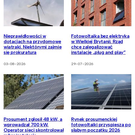
Nieprawidłowości w
Fotowoltaika bez elektryka
dotacjach na przydomowe
w Wielkiej Brytanii. Rząd
wiatraki. Niektórymi zajmie
chce zalegalizować
się prokuratura
instalacje „plug and play”
03-08-2026
29-07-2026
Prosument zgłosił 48 kW, a
Rynek prosumenckiej
wprowadzał 700 kW.
fotowoltaiki przyspiesza po
Operator sieci skontrolował
słabym początku 2026