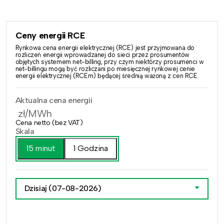
Ceny energii RCE
Rynkowa cena energii elektrycznej (RCE) jest przyjmowana do
rozliczeń energii wprowadzanej do sieci przez prosumentów
objętych systemem net-billing, przy czym niektórzy prosumenci w
net-billingu mogą być rozliczani po miesięcznej rynkowej cenie
energii elektrycznej (RCEm) będącej średnią ważoną z cen RCE.
Aktualna cena energii
zł/MWh
Cena netto (bez VAT)
Skala
15 minut
1 Godzina
Dzisiaj
(07-08-2026)