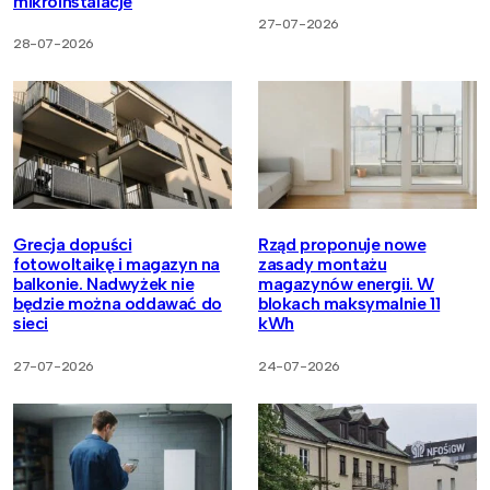
mikroinstalacje
27-07-2026
28-07-2026
Grecja dopuści
Rząd proponuje nowe
fotowoltaikę i magazyn na
zasady montażu
balkonie. Nadwyżek nie
magazynów energii. W
będzie można oddawać do
blokach maksymalnie 11
sieci
kWh
27-07-2026
24-07-2026