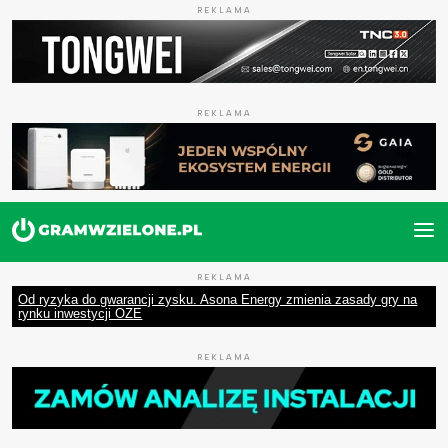
REKLAMA
REKLAMA
REKLAMA
Od ryzyka do gwarancji zysku. Asona Energy zmienia zasady gry na
rynku inwestycji OZE
REKLAMA