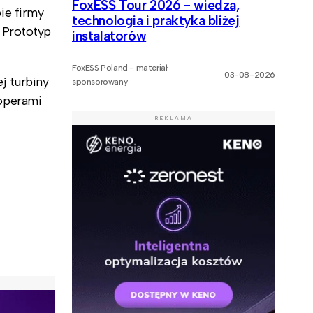
FoxESS Tour 2026 - wiedza,
ie firmy
technologia i praktyka bliżej
 Prototyp
instalatorów
FoxESS Poland - materiał
03-08-2026
j turbiny
sponsorowany
operami
REKLAMA