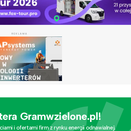
REKLAMA
tera Gramwzielone.pl!
mi i ofertami firm z rynku energii odnawialnej.