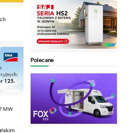
ach
Polecane
i 7 MW
uńskim