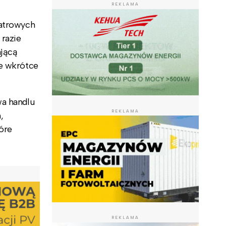
REKLAMA
iatrowych
 razie
ającą
że wkrótce
wa handlu
REKLAMA
,
óre
REKLAMA