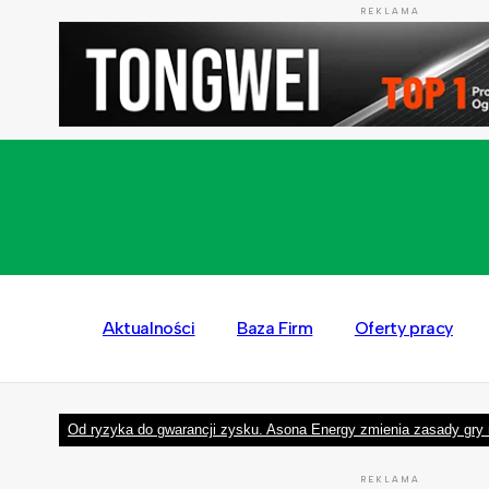
REKLAMA
Aktualności
Baza Firm
Oferty pracy
Od ryzyka do gwarancji zysku. Asona Energy zmienia zasady gry 
REKLAMA