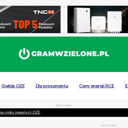
Giełda OZE
Dla prosumenta
Ceny energii RCE
E
REKLAMA
na rynku inwestycji OZE
REKLAMA