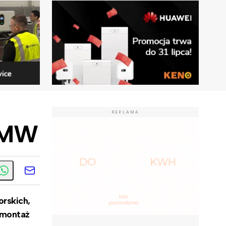
REKLAMA
7 MW
orskich,
 montaż