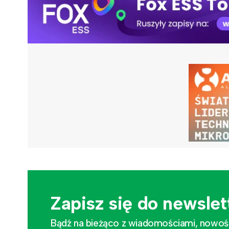
Zapisz się do newslet
Bądź na bieżąco z wiadomościami, nowościa