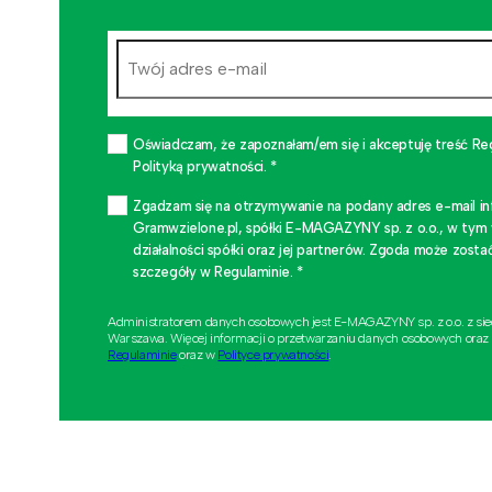
Oświadczam, że zapoznałam/em się i akceptuję treść Re
Polityką prywatności. *
Zgadzam się na otrzymywanie na podany adres e-mail i
Gramwzielone.pl, spółki E-MAGAZYNY sp. z o.o., w tym
działalności spółki oraz jej partnerów. Zgoda może zo
szczegóły w Regulaminie. *
Administratorem danych osobowych jest E-MAGAZYNY sp. z o.o. z si
Warszawa. Więcej informacji o przetwarzaniu danych osobowych oraz
Regulaminie
oraz w
Polityce prywatności
.