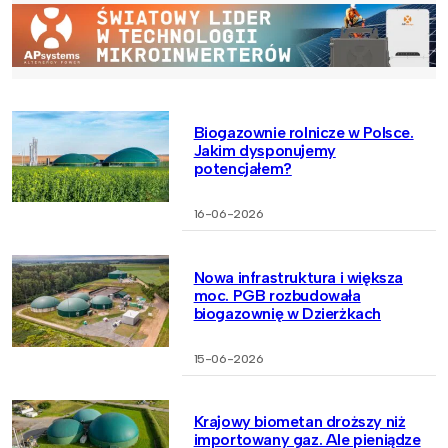
Biogazownie rolnicze w Polsce.
Jakim dysponujemy
potencjałem?
16-06-2026
Nowa infrastruktura i większa
moc. PGB rozbudowała
biogazownię w Dzierżkach
15-06-2026
Krajowy biometan droższy niż
importowany gaz. Ale pieniądze