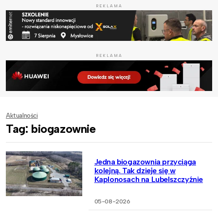
REKLAMA
REKLAMA
Aktualności
Tag: biogazownie
Jedna biogazownia przyciąga
kolejną. Tak dzieje się w
Kaplonosach na Lubelszczyźnie
05-08-2026