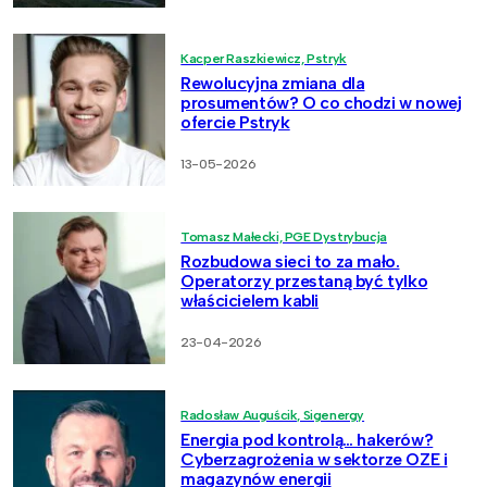
Kacper Raszkiewicz, Pstryk
Rewolucyjna zmiana dla
prosumentów? O co chodzi w nowej
ofercie Pstryk
13-05-2026
Tomasz Małecki, PGE Dystrybucja
Rozbudowa sieci to za mało.
Operatorzy przestaną być tylko
właścicielem kabli
23-04-2026
Radosław Auguścik, Sigenergy
Energia pod kontrolą… hakerów?
Cyberzagrożenia w sektorze OZE i
magazynów energii