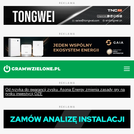
REKLAMA
REKLAMA
REKLAMA
Od ryzyka do gwarancji zysku. Asona Energy zmienia zasady gry na
rynku inwestycji OZE
REKLAMA