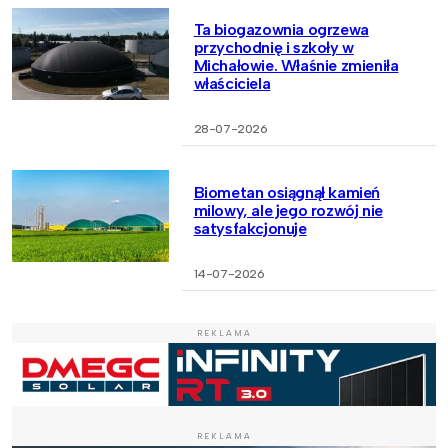
Ta biogazownia ogrzewa
przychodnię i szkoły w
Michałowie. Właśnie zmieniła
właściciela
28-07-2026
Biometan osiągnął kamień
milowy, ale jego rozwój nie
satysfakcjonuje
14-07-2026
REKLAMA
REKLAMA