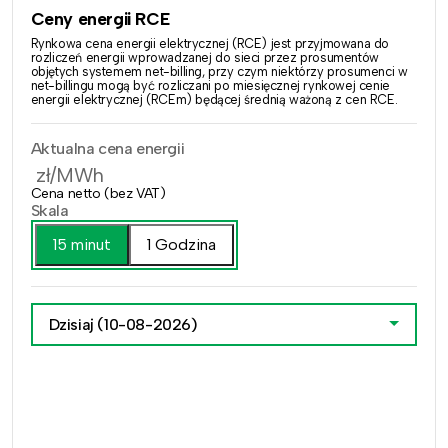
Ceny energii RCE
Rynkowa cena energii elektrycznej (RCE) jest przyjmowana do
rozliczeń energii wprowadzanej do sieci przez prosumentów
objętych systemem net-billing, przy czym niektórzy prosumenci w
net-billingu mogą być rozliczani po miesięcznej rynkowej cenie
energii elektrycznej (RCEm) będącej średnią ważoną z cen RCE.
Aktualna cena energii
zł/MWh
Cena netto (bez VAT)
Skala
15 minut
1 Godzina
Dzisiaj
(10-08-2026)