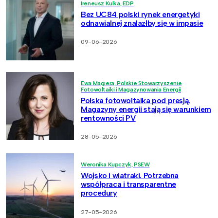
Ireneusz Kulka, EDP
Bez UC84 polski rynek energetyki
odnawialnej znalazłby się w impasie
09-06-2026
Ewa Magiera, Polskie Stowarzyszenie
Fotowoltaiki i Magazynowania Energii
Polska fotowoltaika pod presją.
Magazyny energii stają się warunkiem
rentowności PV
28-05-2026
Weronika Kupczyk, PSEW
Wojsko i wiatraki. Potrzebna
współpraca i transparentne
procedury
27-05-2026