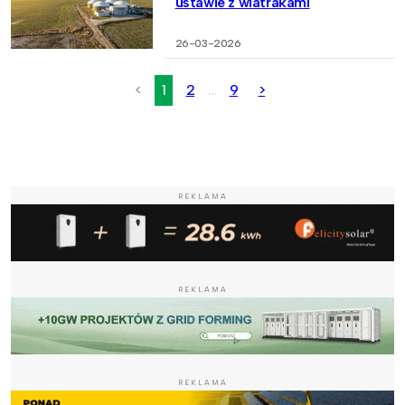
ustawie z wiatrakami
26-03-2026
<
1
2
…
9
>
REKLAMA
REKLAMA
REKLAMA