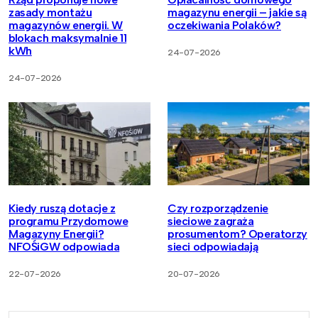
zasady montażu
magazynu energii – jakie są
magazynów energii. W
oczekiwania Polaków?
blokach maksymalnie 11
kWh
24-07-2026
24-07-2026
Kiedy ruszą dotacje z
Czy rozporządzenie
programu Przydomowe
sieciowe zagraża
Magazyny Energii?
prosumentom? Operatorzy
NFOŚiGW odpowiada
sieci odpowiadają
22-07-2026
20-07-2026