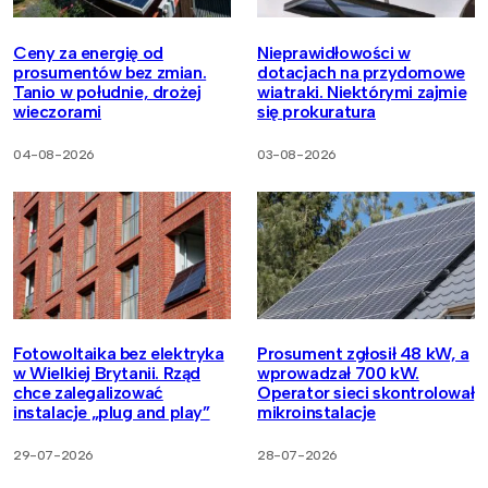
Ceny za energię od
Nieprawidłowości w
prosumentów bez zmian.
dotacjach na przydomowe
Tanio w południe, drożej
wiatraki. Niektórymi zajmie
wieczorami
się prokuratura
04-08-2026
03-08-2026
Fotowoltaika bez elektryka
Prosument zgłosił 48 kW, a
w Wielkiej Brytanii. Rząd
wprowadzał 700 kW.
chce zalegalizować
Operator sieci skontrolował
instalacje „plug and play”
mikroinstalacje
29-07-2026
28-07-2026