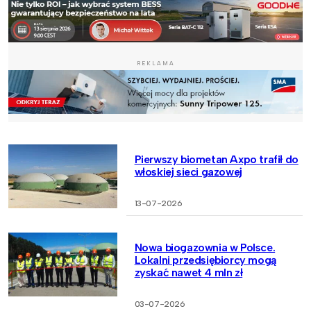
REKLAMA
Pierwszy biometan Axpo trafił do
włoskiej sieci gazowej
13-07-2026
Nowa biogazownia w Polsce.
Lokalni przedsiębiorcy mogą
zyskać nawet 4 mln zł
03-07-2026