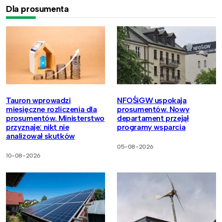
Dla prosumenta
Tauron wprowadzi
NFOŚiGW uspokaja
miesięczne rozliczenia dla
prosumentów. Nowy
prosumentów. Ministerstwo
departament przejął
przyznaje: nikt nie
programy wsparcia
analizował skutków
05-08-2026
10-08-2026