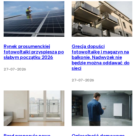
Rynek prosumenckiej
Grecja dopuści
fotowoltaiki przyspiesza po
fotowoltaikę i magazyn na
słabym początku 2026
balkonie. Nadwyżek nie
będzie można oddawać do
sieci
27-07-2026
27-07-2026
Rząd proponuje nowe
Opłacalność domowego