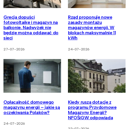
Grecja dopuści
Rząd proponuje nowe
fotowoltaikę i magazyn na
zasady montażu
balkonie. Nadwyżek nie
magazynów energii. W
będzie można oddawać do
blokach maksymalnie 11
sieci
kWh
27-07-2026
24-07-2026
Opłacalność domowego
Kiedy ruszą dotacje z
magazynu energii – jakie są
programu Przydomowe
oczekiwania Polaków?
Magazyny Energii?
NFOŚiGW odpowiada
24-07-2026
22-07-2026