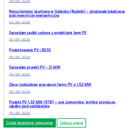
06-08-2026
Nieruchomość gruntowa w Gdańsku (Rudniki) – doskonała lokalizacja
pod inwestycję energetyczną
06-08-2026
Sprzedam spółki celowe z projektami farm PV
05-08-2026
Projektowanie PV i BESS
05-08-2026
Sprzedam projekt PV - 21 MW
05-08-2026
Zlecę rozbudowę pracującej farmy PV o 1,52 MW
05-08-2026
Projekt PV 1,33 MW (RTB) – woj. pomorskie, krótkie przyłącze,
idealny pod spółdzielnię
05-08-2026
Dodaj bezpłatne ogłoszenie
Zobacz więcej