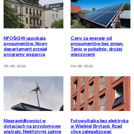
NFOŚiGW uspokaja
Ceny za energię od
prosumentów. Nowy
prosumentów bez zmian.
departament przejął
Tanio w południe, drożej
programy wsparcia
wieczorami
05-08-2026
04-08-2026
Nieprawidłowości w
Fotowoltaika bez elektryka
dotacjach na przydomowe
w Wielkiej Brytanii. Rząd
wiatraki. Niektórymi zajmie
chce zalegalizować