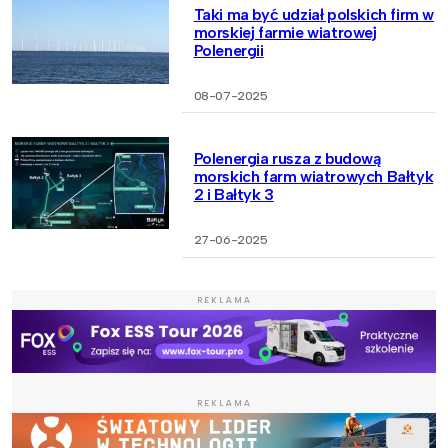
Taki ma być udział polskich firm w
morskiej farmie wiatrowej
Polenergii
08-07-2025
Polenergia rusza z budową
morskich farm wiatrowych Bałtyk
2 i Bałtyk 3
27-06-2025
REKLAMA
REKLAMA