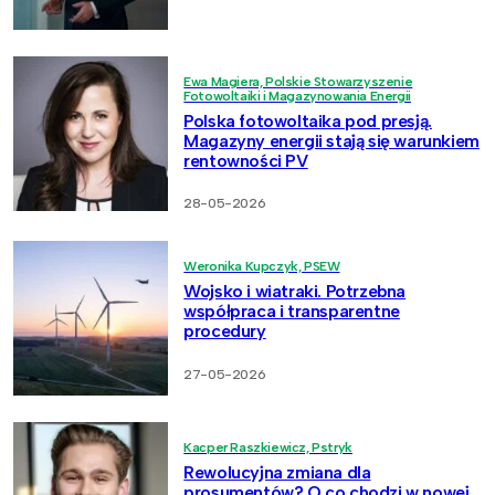
Ewa Magiera, Polskie Stowarzyszenie
Fotowoltaiki i Magazynowania Energii
Polska fotowoltaika pod presją.
Magazyny energii stają się warunkiem
rentowności PV
28-05-2026
Weronika Kupczyk, PSEW
Wojsko i wiatraki. Potrzebna
współpraca i transparentne
procedury
27-05-2026
Kacper Raszkiewicz, Pstryk
Rewolucyjna zmiana dla
prosumentów? O co chodzi w nowej