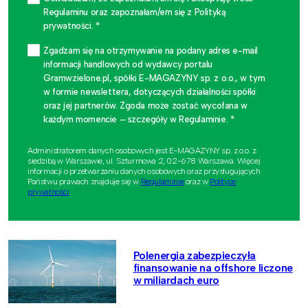
Regulaminu oraz zapoznałam/em się z Polityką
prywatności. *
Zgadzam się na otrzymywanie na podany adres e-mail
informacji handlowych od wydawcy portalu
Gramwzielone.pl, spółki E-MAGAZYNY sp. z o.o., w tym
w formie newslettera, dotyczących działalności spółki
oraz jej partnerów. Zgoda może zostać wycofana w
każdym momencie – szczegóły w Regulaminie. *
Administratorem danych osobowych jest E-MAGAZYNY sp. z o.o. z
siedzibą w Warszawie, ul. Szturmowa 2, 02-678 Warszawa. Więcej
informacji o przetwarzaniu danych osobowych oraz przysługujących
Państwu prawach znajduje się w
Regulaminie
oraz w
Polityce
prywatności
.
Polenergia zabezpieczyła
finansowanie na offshore liczone
w miliardach euro