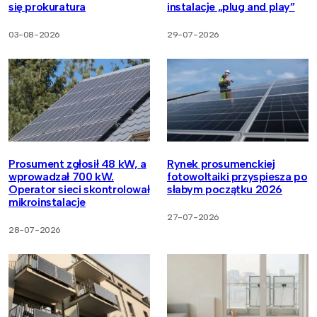
się prokuratura
instalacje „plug and play”
03-08-2026
29-07-2026
Prosument zgłosił 48 kW, a
Rynek prosumenckiej
wprowadzał 700 kW.
fotowoltaiki przyspiesza po
Operator sieci skontrolował
słabym początku 2026
mikroinstalacje
27-07-2026
28-07-2026