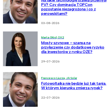
Na jakie technologie stawia przemysł
PV? Czy dominacja TOPCon
pozostanie niezagrożona i co z
perowskitami?
03-08-2026
Marta Głód, OX2
Mosty szynowe – szansa na
przyłączenie czy dodatkowe ryzyko
dla inwestorów z rynku OZE?
29-07-2026
Francesco Liuzza, JA Solar
Fotowoltaika nie będzie już tak tania.
W którym kierunku zmierza rynek?
22-07-2026