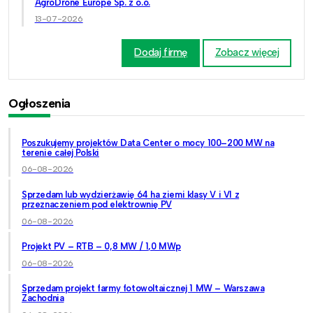
AgroDrone Europe Sp. z o.o.
13-07-2026
Dodaj firmę
Zobacz więcej
Ogłoszenia
Poszukujemy projektów Data Center o mocy 100–200 MW na
terenie całej Polski
06-08-2026
Sprzedam lub wydzierżawię 64 ha ziemi klasy V i VI z
przeznaczeniem pod elektrownię PV
06-08-2026
Projekt PV – RTB – 0,8 MW / 1,0 MWp
06-08-2026
Sprzedam projekt farmy fotowoltaicznej 1 MW – Warszawa
Zachodnia