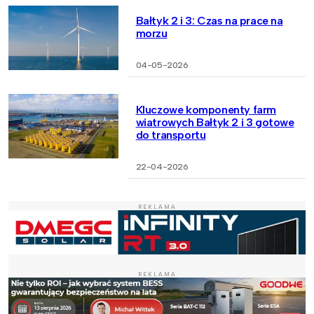
Bałtyk 2 i 3: Czas na prace na
morzu
04-05-2026
Kluczowe komponenty farm
wiatrowych Bałtyk 2 i 3 gotowe
do transportu
22-04-2026
REKLAMA
REKLAMA