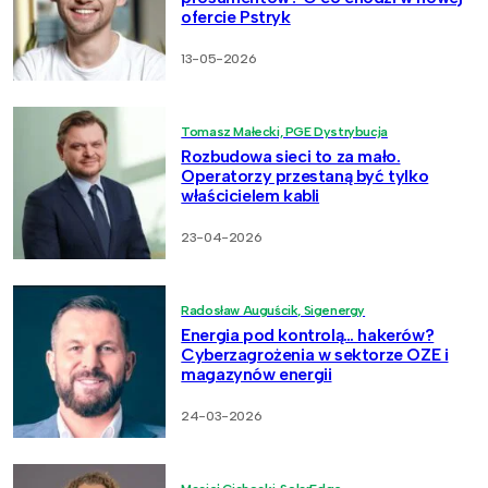
ofercie Pstryk
13-05-2026
Tomasz Małecki, PGE Dystrybucja
Rozbudowa sieci to za mało.
Operatorzy przestaną być tylko
właścicielem kabli
23-04-2026
Radosław Auguścik, Sigenergy
Energia pod kontrolą… hakerów?
Cyberzagrożenia w sektorze OZE i
magazynów energii
24-03-2026