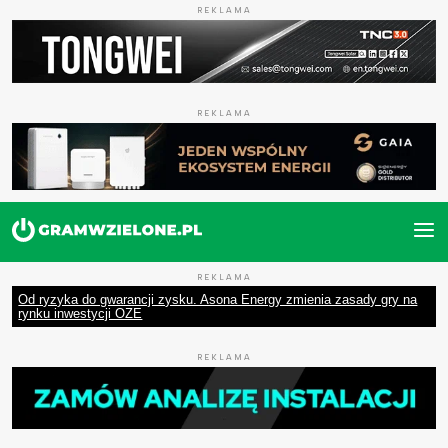
REKLAMA
REKLAMA
REKLAMA
Od ryzyka do gwarancji zysku. Asona Energy zmienia zasady gry na
rynku inwestycji OZE
REKLAMA