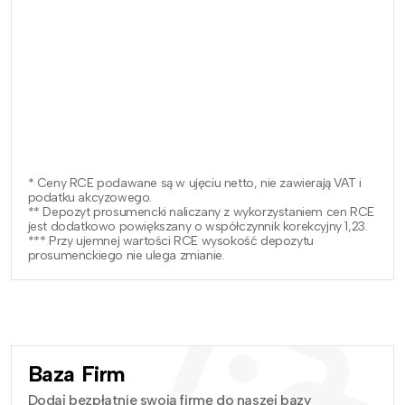
* Ceny RCE podawane są w ujęciu netto, nie zawierają VAT i
podatku akcyzowego.
** Depozyt prosumencki naliczany z wykorzystaniem cen RCE
jest dodatkowo powiększany o współczynnik korekcyjny 1,23.
*** Przy ujemnej wartości RCE wysokość depozytu
prosumenckiego nie ulega zmianie.
Baza Firm
Dodaj bezpłatnie swoją firmę do naszej bazy