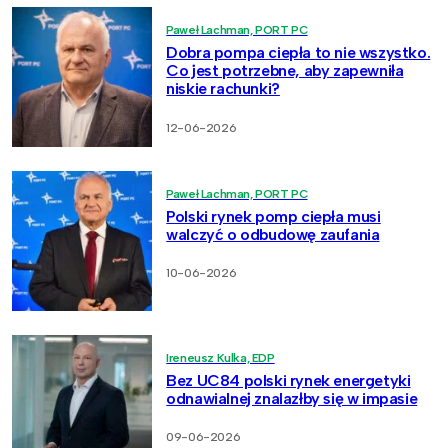
Paweł Lachman, PORT PC
Dobra pompa ciepła to nie wszystko.
Co jest potrzebne, aby zapewniła
niskie rachunki?
12-06-2026
Paweł Lachman, PORT PC
Polski rynek pomp ciepła musi
walczyć o odbudowę zaufania
10-06-2026
Ireneusz Kulka, EDP
Bez UC84 polski rynek energetyki
odnawialnej znalazłby się w impasie
09-06-2026