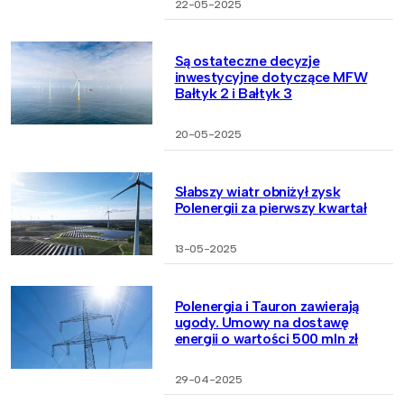
22-05-2025
Są ostateczne decyzje
inwestycyjne dotyczące MFW
Bałtyk 2 i Bałtyk 3
20-05-2025
Słabszy wiatr obniżył zysk
Polenergii za pierwszy kwartał
13-05-2025
Polenergia i Tauron zawierają
ugody. Umowy na dostawę
energii o wartości 500 mln zł
29-04-2025