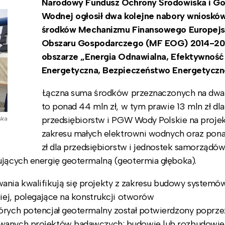
Narodowy Fundusz Ochrony Środowiska i Go
Wodnej ogłosił dwa kolejne nabory wnioskó
środków Mechanizmu Finansowego Europejs
Obszaru Gospodarczego (MF EOG) 2014-20
obszarze „Energia Odnawialna, Efektywność
Energetyczna, Bezpieczeństwo Energetyczn
Łączna suma środków przeznaczonych na dwa
to ponad 44 mln zł, w tym prawie 13 mln zł dla
przedsiębiorstw i PGW Wody Polskie na projek
ska
zakresu małych elektrowni wodnych oraz pona
zł dla przedsiębiorstw i jednostek samorządó
ujących energię geotermalną (geotermia głęboka).
nia kwalifikują się projekty z zakresu budowy systemó
kiej, polegające na konstrukcji otworów
tórych potencjał geotermalny został potwierdzony poprze
zowanych projektów badawczych; budowie lub rozbudowie