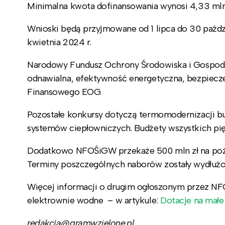
Minimalna kwota dofinansowania wynosi 4,33 mln z
Wnioski będą przyjmowane od 1 lipca do 30 paźdz
kwietnia 2024 r.
Narodowy Fundusz Ochrony Środowiska i Gospodar
odnawialna, efektywność energetyczna, bezpiecz
Finansowego EOG.
Pozostałe konkursy dotyczą termomodernizacji b
systemów ciepłowniczych. Budżety wszystkich pi
Dodatkowo NFOŚiGW przekaże 500 mln zł na poży
Terminy poszczególnych naborów zostały wydłużo
Więcej informacji o drugim ogłoszonym przez N
elektrownie wodne – w artykule:
Dotacje na małe
redakcja@gramwzielone.pl