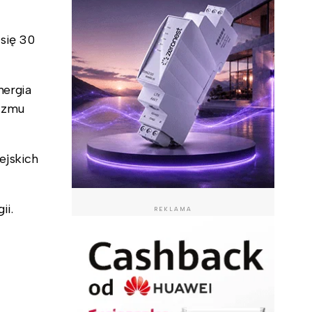
się 30
nergia
nizmu
ejskich
ii.
REKLAMA