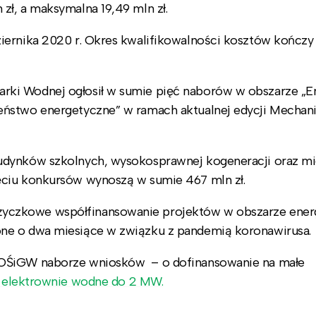
ł, a maksymalna 19,49 mln zł.
iernika 2020 r. Okres kwalifikowalności kosztów kończy 
ki Wodnej ogłosił w sumie pięć naborów w obszarze „E
eństwo energetyczne” w ramach aktualnej edycji Mecha
udynków szkolnych, wysokosprawnej kogeneracji oraz mi
ęciu konkursów wynoszą w sumie 467 mln zł.
czkowe współfinansowanie projektów w obszarze energ
ne o dwa miesiące w związku z pandemią koronawirusa.
FOŚiGW naborze wniosków – o dofinansowanie na małe
 elektrownie wodne do 2 MW.