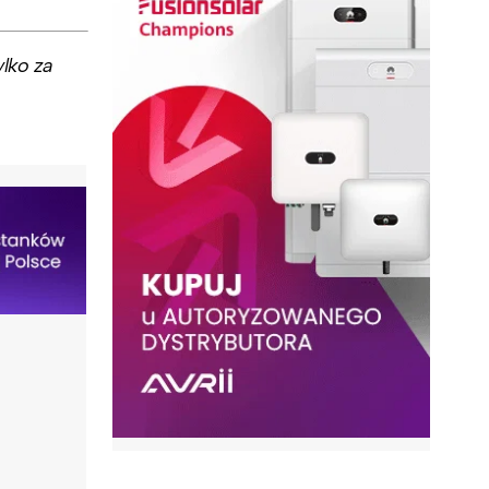
lko za