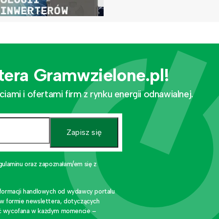
tera Gramwzielone.pl!
mi i ofertami firm z rynku energii odnawialnej.
Zapisz się
gulaminu oraz zapoznałam/em się z
nformacji handlowych od wydawcy portalu
 w formie newslettera, dotyczących
stać wycofana w każdym momencie –