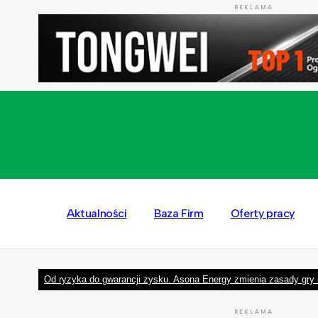
REKLAMA
Aktualności
Baza Firm
Oferty pracy
Od ryzyka do gwarancji zysku. Asona Energy zmienia zasady gry 
REKLAMA