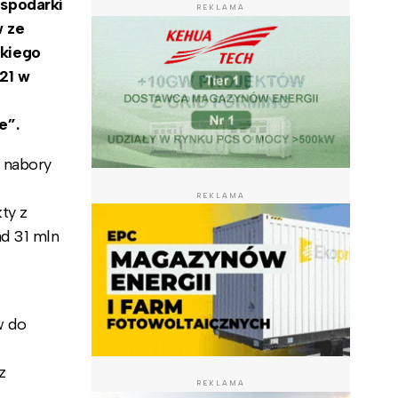
spodarki
REKLAMA
w ze
kiego
21 w
e”.
 nabory
REKLAMA
ty z
d 31 mln
w
w do
z
REKLAMA