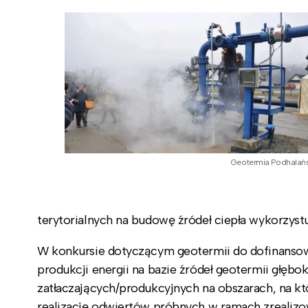
Geotermia Podhalań
terytorialnych na budowę źródeł ciepła wykorzyst
W konkursie dotyczącym geotermii do dofinansowa
produkcji energii na bazie źródeł geotermii głębo
zatłaczających/produkcyjnych na obszarach, na k
realizację odwiertów próbnych w ramach zreali