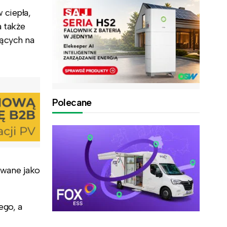
 ciepła,
a także
jących na
Polecane
owane jako
ego, a