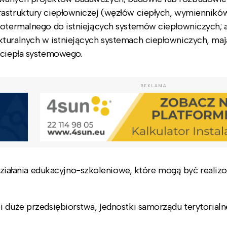
astruktury ciepłowniczej (węzłów ciepłych, wymienników
eotermalnego do istniejących systemów ciepłowniczych; 
kturalnych w istniejących systemach ciepłowniczych, ma
 ciepła systemowego.
REKLAMA
ałania edukacyjno-szkoleniowe, które mogą być realiz
i duże przedsiębiorstwa, jednostki samorządu terytorialn