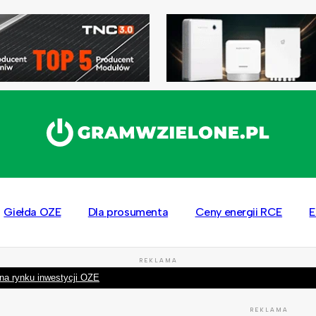
Giełda OZE
Dla prosumenta
Ceny energii RCE
E
REKLAMA
na rynku inwestycji OZE
REKLAMA