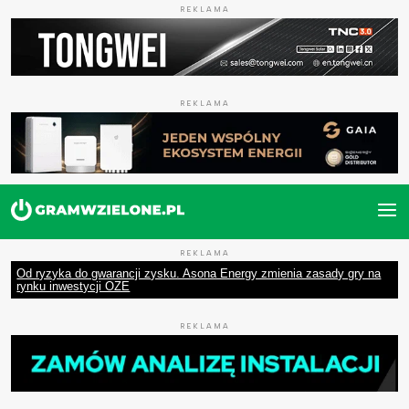
REKLAMA
REKLAMA
REKLAMA
Od ryzyka do gwarancji zysku. Asona Energy zmienia zasady gry na
rynku inwestycji OZE
REKLAMA