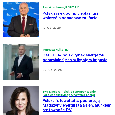
Paweł Lachman, PORT PC
Polski rynek pomp ciepła musi
walczyć o odbudowę zaufania
10-06-2026
Ireneusz Kulka, EDP
Bez UC84 polski rynek energetyki
odnawialnej znalazłby się w impasie
09-06-2026
Ewa Magiera, Polskie Stowarzyszenie
Fotowoltaiki i Magazynowania Energii
Polska fotowoltaika pod presją.
Magazyny energii stają się warunkiem
rentowności PV