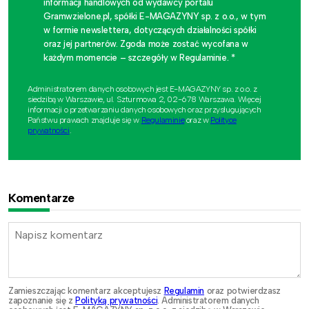
informacji handlowych od wydawcy portalu
Gramwzielone.pl, spółki E-MAGAZYNY sp. z o.o., w tym
w formie newslettera, dotyczących działalności spółki
oraz jej partnerów. Zgoda może zostać wycofana w
każdym momencie – szczegóły w Regulaminie. *
Administratorem danych osobowych jest E-MAGAZYNY sp. z o.o. z
siedzibą w Warszawie, ul. Szturmowa 2, 02-678 Warszawa. Więcej
informacji o przetwarzaniu danych osobowych oraz przysługujących
Państwu prawach znajduje się w
Regulaminie
oraz w
Polityce
prywatności
.
Komentarze
Zamieszczając komentarz akceptujesz
Regulamin
oraz potwierdzasz
zapoznanie się z
Polityką prywatności
. Administratorem danych