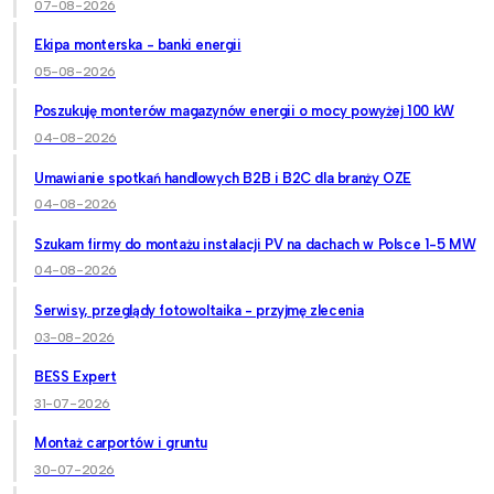
07-08-2026
Ekipa monterska - banki energii
05-08-2026
Poszukuję monterów magazynów energii o mocy powyżej 100 kW
04-08-2026
Umawianie spotkań handlowych B2B i B2C dla branży OZE
04-08-2026
Szukam firmy do montażu instalacji PV na dachach w Polsce 1-5 MW
04-08-2026
Serwisy, przeglądy fotowoltaika - przyjmę zlecenia
03-08-2026
BESS Expert
31-07-2026
Montaż carportów i gruntu
30-07-2026