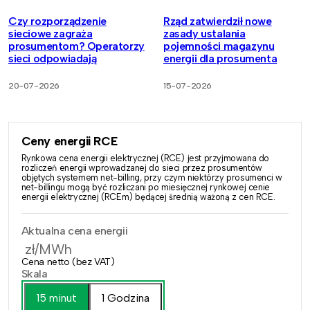
Czy rozporządzenie
Rząd zatwierdził nowe
sieciowe zagraża
zasady ustalania
prosumentom? Operatorzy
pojemności magazynu
sieci odpowiadają
energii dla prosumenta
20-07-2026
15-07-2026
Ceny energii RCE
Rynkowa cena energii elektrycznej (RCE) jest przyjmowana do
rozliczeń energii wprowadzanej do sieci przez prosumentów
objętych systemem net-billing, przy czym niektórzy prosumenci w
net-billingu mogą być rozliczani po miesięcznej rynkowej cenie
energii elektrycznej (RCEm) będącej średnią ważoną z cen RCE.
Aktualna cena energii
zł/MWh
Cena netto (bez VAT)
Skala
15 minut
1 Godzina