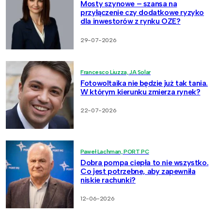
Mosty szynowe – szansa na
przyłączenie czy dodatkowe ryzyko
dla inwestorów z rynku OZE?
29-07-2026
Francesco Liuzza, JA Solar
Fotowoltaika nie będzie już tak tania.
W którym kierunku zmierza rynek?
22-07-2026
Paweł Lachman, PORT PC
Dobra pompa ciepła to nie wszystko.
Co jest potrzebne, aby zapewniła
niskie rachunki?
12-06-2026