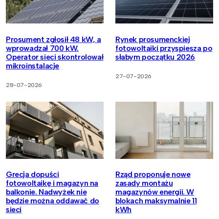
Prosument zgłosił 48 kW, a
Rynek prosumenckiej
wprowadzał 700 kW.
fotowoltaiki przyspiesza po
Operator sieci skontrolował
słabym początku 2026
mikroinstalacje
27-07-2026
28-07-2026
Grecja dopuści
Rząd proponuje nowe
fotowoltaikę i magazyn na
zasady montażu
balkonie. Nadwyżek nie
magazynów energii. W
będzie można oddawać do
blokach maksymalnie 11
sieci
kWh