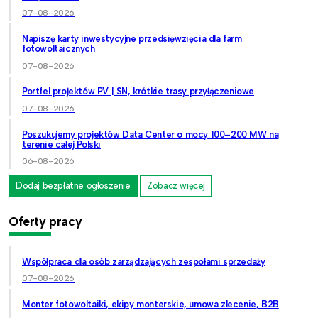
07-08-2026
Napiszę karty inwestycyjne przedsięwzięcia dla farm
fotowoltaicznych
07-08-2026
Portfel projektów PV | SN, krótkie trasy przyłączeniowe
07-08-2026
Poszukujemy projektów Data Center o mocy 100–200 MW na
terenie całej Polski
06-08-2026
Dodaj bezpłatne ogłoszenie
Zobacz więcej
Oferty pracy
Współpraca dla osób zarządzających zespołami sprzedaży
07-08-2026
Monter fotowoltaiki, ekipy monterskie, umowa zlecenie, B2B