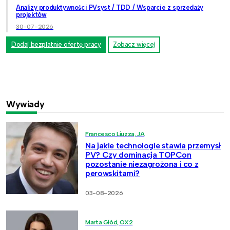
Analizy produktywności PVsyst / TDD / Wsparcie z sprzedaży
projektów
30-07-2026
Dodaj bezpłatnie ofertę pracy
Zobacz więcej
Wywiady
Francesco Liuzza, JA
Na jakie technologie stawia przemysł
PV? Czy dominacja TOPCon
pozostanie niezagrożona i co z
perowskitami?
03-08-2026
Marta Głód, OX2