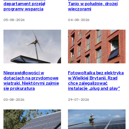
departament przejął
Tanio w południe, drożej
programy wsparcia
wieczorami
05-08-2026
04-08-2026
Nieprawidłowości w
Fotowoltaika bez elektryka
dotacjach na przydomowe
w Wielkiej Brytanii. Rząd
wiatraki. Niektórymi zajmie
chce zalegalizować
się prokuratura
instalacje „plug and play”
03-08-2026
29-07-2026