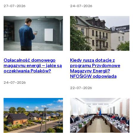
27-07-2026
24-07-2026
Opłacalność domowego
Kiedy ruszą dotacje z
magazynu energii – jakie są
programu Przydomowe
oczekiwania Polaków?
Magazyny Energii?
NFOŚiGW odpowiada
24-07-2026
22-07-2026