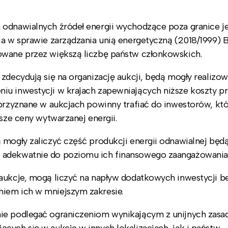
 odnawialnych źródeł energii wychodzące poza granice 
ia w sprawie zarządzania unią energetyczną (2018/1999) 
owane przez większą liczbę państw członkowskich.
 zdecydują się na organizację aukcji, będą mogły realizo
iu inwestycji w krajach zapewniających niższe koszty pr
 przyznane w aukcjach powinny trafiać do inwestorów, kt
ższe ceny wytwarzanej energii.
 mogły zaliczyć część produkcji energii odnawialnej będ
 adekwatnie do poziomu ich finansowego zaangażowania 
 aukcje, mogą liczyć na napływ dodatkowych inwestycji b
iem ich w mniejszym zakresie.
nie podlegać ograniczeniom wynikającym z unijnych zas
cych się w aukcje w innych lokalizacjach, jak i państw