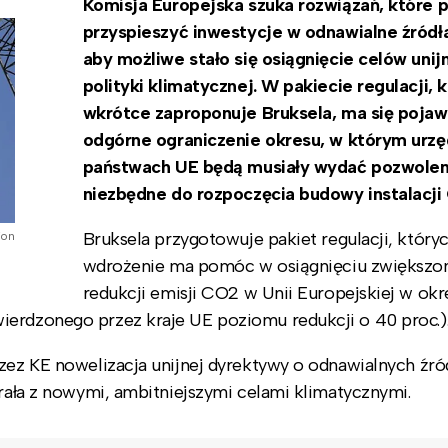
Komisja Europejska szuka rozwiązań, które 
przyspieszyć inwestycje w odnawialne źródła
aby możliwe stało się osiągnięcie celów unij
polityki klimatycznej. W pakiecie regulacji, 
wkrótce zaproponuje Bruksela, ma się pojaw
odgórne ograniczenie okresu, w którym urz
państwach UE będą musiały wydać pozwolen
niezbędne do rozpoczęcia budowy instalacji
Bruksela przygotowuje pakiet regulacji, który
ion
wdrożenie ma pomóc w osiągnięciu zwiększo
redukcji emisji CO2 w Unii Europejskiej w okr
ierdzonego przez kraje UE poziomu redukcji o 40 proc.)
rzez KE nowelizacja unijnej dyrektywy o odnawialnych źró
grała z nowymi, ambitniejszymi celami klimatycznymi.