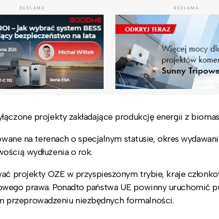
REKLAMA
REKLAMA
łączone projekty zakładające produkcję energii z bioma
zowane na terenach o specjalnym statusie, okres wydawani
wością wydłużenia o rok.
wać projekty OZE w przyspieszonym trybie, kraje członk
 nowego prawa. Ponadto państwa UE powinny uruchomić p
 przeprowadzeniu niezbędnych formalności.