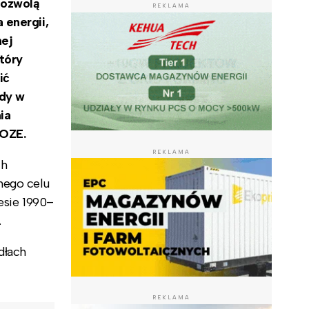
pozwolą
REKLAMA
 energii,
nej
który
ić
ędy w
ia
 OZE.
REKLAMA
ch
nego celu
esie 1990–
.
dłach
REKLAMA