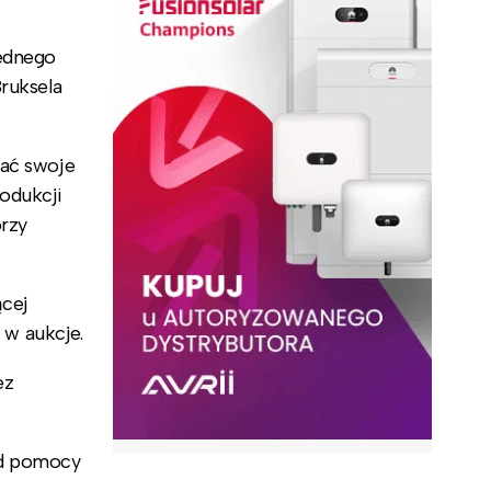
jednego
Bruksela
wać swoje
odukcji
órzy
ącej
w aukcje.
ez
ad pomocy