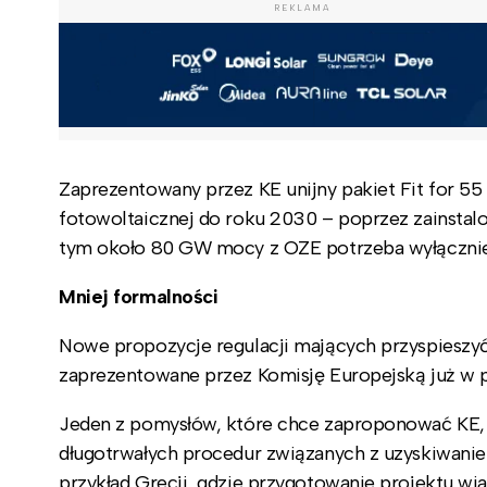
REKLAMA
Zaprezentowany przez KE unijny pakiet Fit for 55
fotowoltaicznej do roku 2030 – poprzez zainst
tym około 80 GW mocy z OZE potrzeba wyłącznie 
Mniej formalności
Nowe propozycje regulacji mających przyspieszyć
zaprezentowane przez Komisję Europejską już w p
Jeden z pomysłów, które chce zaproponować KE, m
długotrwałych procedur związanych z uzyskiwanie
przykład Grecji, gdzie przygotowanie projektu wi