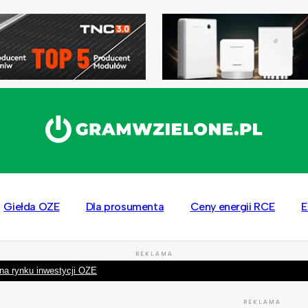
Giełda OZE
Dla prosumenta
Ceny energii RCE
E
REKLAMA
na rynku inwestycji OZE
REKLAMA