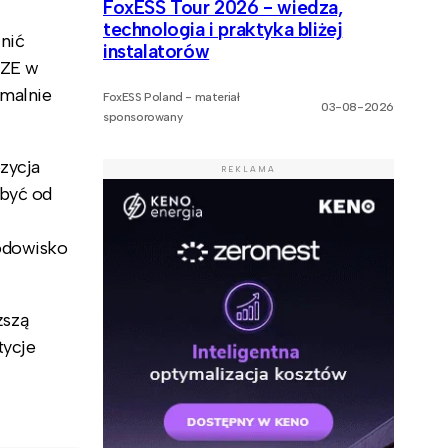
FoxESS Tour 2026 - wiedza,
technologia i praktyka bliżej
nić
instalatorów
OZE w
ymalnie
FoxESS Poland - materiał
03-08-2026
sponsorowany
zycja
REKLAMA
 być od
rodowisko
ższą
tycje