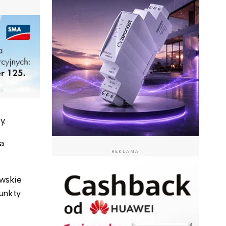
sy.
a
REKLAMA
owskie
unkty