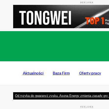
REKLAMA
Aktualności
Baza Firm
Oferty pracy
Od ryzyka do gwarancji zysku. Asona Energy zmienia zasady gry 
REKLAMA