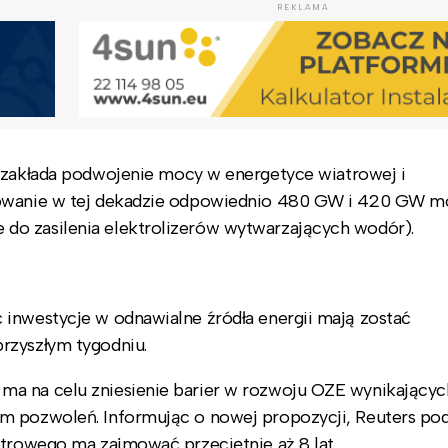
REKLAMA
 zakłada
podwojenie mocy w energetyce wiatrowej i
alowanie w tej dekadzie odpowiednio 480 GW i 420 GW 
do zasilenia elektrolizerów wytwarzających wodór).
 inwestycje w odnawialne źródła energii mają zostać
rzyszłym tygodniu.
a na celu zniesienie barier w rozwoju OZE wynikającyc
m pozwoleń. Informując o nowej propozycji, Reuters po
atrowego ma zajmować przeciętnie aż 8 lat.