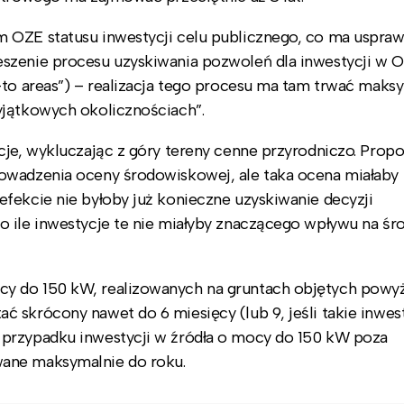
 OZE statusu inwestycji celu publicznego, co ma uspraw
eszenie procesu uzyskiwania pozwoleń dla inwestycji w 
-to areas”) – realizacja tego procesu ma tam trwać maks
yjątkowych okolicznościach”.
cje, wykluczając z góry tereny cenne przyrodniczo. Propo
owadzenia oceny środowiskowej, ale taka ocena miałaby
fekcie nie byłoby już konieczne uzyskiwanie decyzji
o ile inwestycje te nie miałyby znaczącego wpływu na ś
y do 150 kW, realizowanych na gruntach objętych powy
 skrócony nawet do 6 miesięcy (lub 9, jeśli takie inwes
 przypadku inwestycji w źródła o mocy do 150 kW poza
wane maksymalnie do roku.