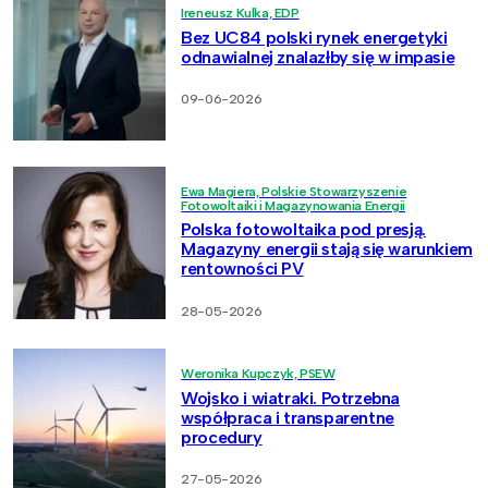
Ireneusz Kulka, EDP
Bez UC84 polski rynek energetyki
odnawialnej znalazłby się w impasie
09-06-2026
Ewa Magiera, Polskie Stowarzyszenie
Fotowoltaiki i Magazynowania Energii
Polska fotowoltaika pod presją.
Magazyny energii stają się warunkiem
rentowności PV
28-05-2026
Weronika Kupczyk, PSEW
Wojsko i wiatraki. Potrzebna
współpraca i transparentne
procedury
27-05-2026