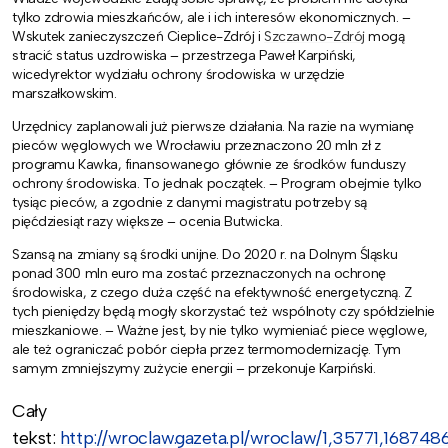
tylko zdrowia mieszkańców, ale i ich interesów ekonomicznych. –
Wskutek zanieczyszczeń Cieplice-Zdrój i
Szczawno-Zdrój
mogą
stracić status uzdrowiska – przestrzega Paweł Karpiński,
wicedyrektor wydziału ochrony środowiska w urzędzie
marszałkowskim.
Urzędnicy zaplanowali już pierwsze działania. Na razie na wymianę
pieców węglowych we Wrocławiu przeznaczono 20 mln zł z
programu Kawka, finansowanego głównie ze środków funduszy
ochrony środowiska. To jednak początek. – Program obejmie tylko
tysiąc pieców, a zgodnie z danymi magistratu potrzeby są
pięćdziesiąt razy większe – ocenia Butwicka.
Szansą na zmiany są środki unijne. Do 2020 r. na Dolnym Śląsku
ponad 300 mln euro ma zostać przeznaczonych na ochronę
środowiska, z czego duża część na efektywność energetyczną. Z
tych pieniędzy będą mogły skorzystać też wspólnoty czy spółdzielnie
mieszkaniowe. – Ważne jest, by nie tylko wymieniać piece węglowe,
ale też ograniczać pobór ciepła przez termomodernizację. Tym
samym zmniejszymy zużycie energii – przekonuje Karpiński.
Cały
tekst:
http://wroclaw.gazeta.pl/wroclaw/1,35771,168