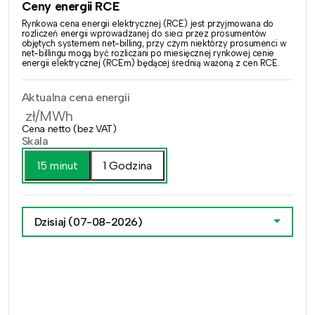
Ceny energii RCE
Rynkowa cena energii elektrycznej (RCE) jest przyjmowana do
rozliczeń energii wprowadzanej do sieci przez prosumentów
objętych systemem net-billing, przy czym niektórzy prosumenci w
net-billingu mogą być rozliczani po miesięcznej rynkowej cenie
energii elektrycznej (RCEm) będącej średnią ważoną z cen RCE.
Aktualna cena energii
zł/MWh
Cena netto (bez VAT)
Skala
15 minut
1 Godzina
Dzisiaj
(07-08-2026)