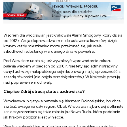
REKLAMA
Wzorem dla wrocławian jest Krakowski Alarm Smogowy, który działa
od 2012 r. Akcja doprowadziła m.in. do ustawienia liczników, dzięki
którym każdy mieszkaniec może przekonać się, jak wiele
szkodliwych substancji wisi danego dnia w powietrzu.
Pod Wawelem udało się też wywalczyć wprowadzenie zakazu
palenia węglem w piecach od 2018 r. Niestety sąd administracyjny
uchylił uchwałę małopolskiego sejmiku z uwagi na jej sprzeczność z
zasadą równości (nie objęła przedsiębiorców). W
Krakowie
pracują
nad poprawieniem uchwały.
Cieplice Zdrój stracą status uzdrowiska?
Wrocławska inicjatywa nazwała się Alarmem Dolnośląskim, bo chce
zwrócić uwagę na cały region. Obok Wrocławia najbardziej dotknięte
zanieczyszczeniami są takie miasta jak Nowa Ruda, która podobnie
jak
Kraków
położona jest w niecce.
Władze wojewódzkie zdają sobie sprawę, że problem nie dotyka