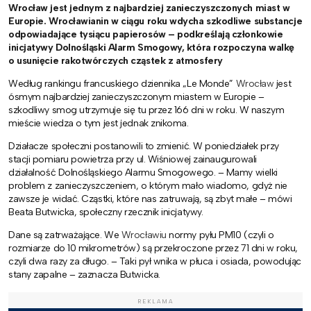
Wrocław jest jednym z najbardziej zanieczyszczonych miast w
Europie. Wrocławianin w ciągu roku wdycha szkodliwe substancje
odpowiadające tysiącu papierosów – podkreślają członkowie
inicjatywy Dolnośląski Alarm Smogowy, która rozpoczyna walkę
o usunięcie rakotwórczych cząstek z atmosfery
Według rankingu francuskiego dziennika „Le Monde”
Wrocław
jest
ósmym najbardziej zanieczyszczonym miastem w Europie –
szkodliwy smog utrzymuje się tu przez 166 dni w roku. W naszym
mieście wiedza o tym jest jednak znikoma.
Działacze społeczni postanowili to zmienić. W poniedziałek przy
stacji pomiaru powietrza przy ul. Wiśniowej zainaugurowali
działalność Dolnośląskiego Alarmu Smogowego. – Mamy wielki
problem z zanieczyszczeniem, o którym mało wiadomo, gdyż nie
zawsze je widać. Cząstki, które nas zatruwają, są zbyt małe – mówi
Beata Butwicka, społeczny rzecznik inicjatywy.
Dane są zatrważające. We
Wrocławiu
normy pyłu PM10 (czyli o
rozmiarze do 10 mikrometrów) są przekroczone przez 71 dni w roku,
czyli dwa razy za długo. – Taki pył wnika w płuca i osiada, powodując
stany zapalne – zaznacza Butwicka.
REKLAMA