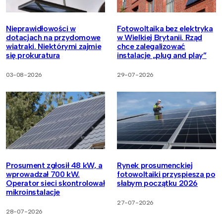
Nieprawidłowości w
Fotowoltaika bez elektryka
dotacjach na przydomowe
w Wielkiej Brytanii. Rząd
wiatraki. Niektórymi zajmie
chce zalegalizować
się prokuratura
instalacje „plug and play”
03-08-2026
29-07-2026
Prosument zgłosił 48 kW, a
Rynek prosumenckiej
wprowadzał 700 kW.
fotowoltaiki przyspiesza po
Operator sieci skontrolował
słabym początku 2026
mikroinstalacje
27-07-2026
28-07-2026