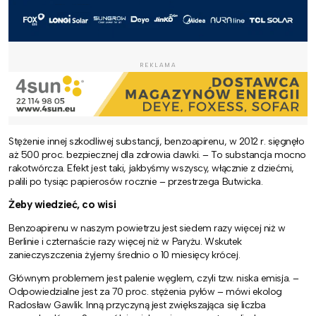
REKLAMA
Stężenie innej szkodliwej substancji, benzoapirenu, w 2012 r. sięgnęło
aż 500 proc. bezpiecznej dla zdrowia dawki. – To substancja mocno
rakotwórcza. Efekt jest taki, jakbyśmy wszyscy, włącznie z dziećmi,
palili po tysiąc papierosów rocznie – przestrzega Butwicka.
Żeby wiedzieć, co wisi
Benzoapirenu w naszym powietrzu jest siedem razy więcej niż w
Berlinie i czternaście razy więcej niż w Paryżu. Wskutek
zanieczyszczenia żyjemy średnio o 10 miesięcy krócej.
Głównym problemem jest palenie węglem, czyli tzw. niska emisja. –
Odpowiedzialne jest za 70 proc. stężenia pyłów – mówi ekolog
Radosław Gawlik. Inną przyczyną jest zwiększająca się liczba