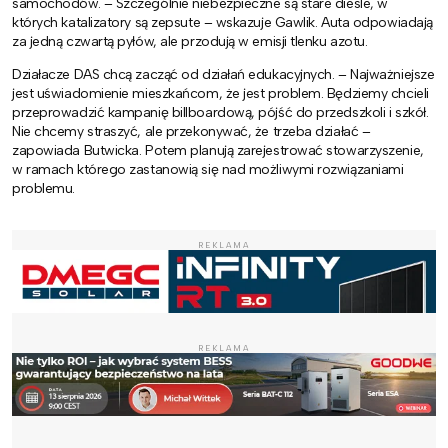
samochodów. – Szczególnie niebezpieczne są stare diesle, w
których katalizatory są zepsute – wskazuje Gawlik. Auta odpowiadają
za jedną czwartą pyłów, ale przodują w emisji tlenku azotu.
Działacze DAS chcą zacząć od działań edukacyjnych. – Najważniejsze
jest uświadomienie mieszkańcom, że jest problem. Będziemy chcieli
przeprowadzić kampanię billboardową, pójść do przedszkoli i szkół.
Nie chcemy straszyć, ale przekonywać, że trzeba działać –
zapowiada Butwicka. Potem planują zarejestrować stowarzyszenie,
w ramach którego zastanowią się nad możliwymi rozwiązaniami
problemu.
REKLAMA
REKLAMA