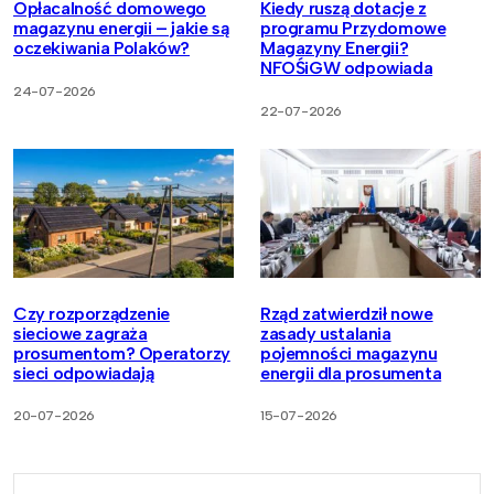
Opłacalność domowego
Kiedy ruszą dotacje z
magazynu energii – jakie są
programu Przydomowe
oczekiwania Polaków?
Magazyny Energii?
NFOŚiGW odpowiada
24-07-2026
22-07-2026
Czy rozporządzenie
Rząd zatwierdził nowe
sieciowe zagraża
zasady ustalania
prosumentom? Operatorzy
pojemności magazynu
sieci odpowiadają
energii dla prosumenta
20-07-2026
15-07-2026