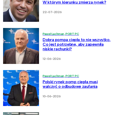
W którym kierunku zmierza rynek?
22-07-2026
Paweł Lachman, PORT PC
Dobra pompa ciepła to nie wszystko.
Co jest potrzebne, aby zapewniła
niskie rachunki?
12-06-2026
Paweł Lachman, PORT PC
Polski rynek pomp ciepła musi
walczyć o odbudowę zaufania
10-06-2026