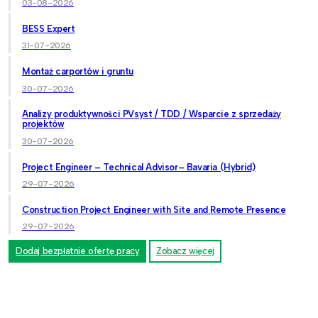
03-08-2026
BESS Expert
31-07-2026
Montaż carportów i gruntu
30-07-2026
Analizy produktywności PVsyst / TDD / Wsparcie z sprzedaży
projektów
30-07-2026
Project Engineer – Technical Advisor– Bavaria (Hybrid)
29-07-2026
Construction Project Engineer with Site and Remote Presence
29-07-2026
Dodaj bezpłatnie ofertę pracy
Zobacz więcej