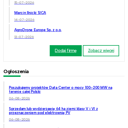
15-07-2026
Marcin Ilnicki SICA
14-07-2026
AgroDrone Europe Sp. z o.o.
13-07-2026
Dodaj firmę
Zobacz więcej
Ogłoszenia
Poszukujemy projektów Data Center o mocy 100–200 MW na
terenie całej Polski
06-08-2026
Sprzedam lub wydzierżawię 64 ha ziemi klasy V i VI z
przeznaczeniem pod elektrownię PV
06-08-2026