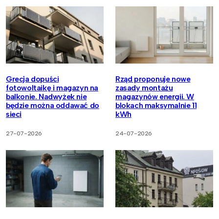
Grecja dopuści
Rząd proponuje nowe
fotowoltaikę i magazyn na
zasady montażu
balkonie. Nadwyżek nie
magazynów energii. W
będzie można oddawać do
blokach maksymalnie 11
sieci
kWh
27-07-2026
24-07-2026