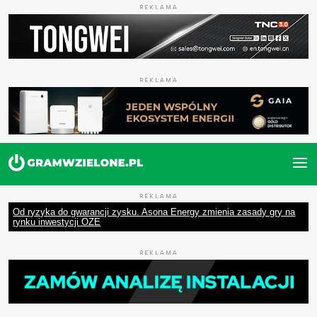
REKLAMA
REKLAMA
REKLAMA
Od ryzyka do gwarancji zysku. Asona Energy zmienia zasady gry na
rynku inwestycji OZE
REKLAMA