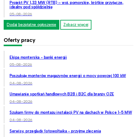
Projekt PV 1,33 MW (RTB) – woj. pomorskie, krótkie przyłącze,
idealny pod spółdzielnię
05-08-2026
Dodaj bezpłatne ogłoszenie
Zobacz więcej
Oferty pracy
Ekipa monterska - banki energii
05-08-2026
Poszukuję monterów magazynów energii o mocy powyżej 100 kW
04-08-2026
Umawianie spotkań handlowych B2B i B2C dla branży OZE
04-08-2026
Szukam firmy do montażu instalacji PV na dachach w Polsce 1-5 MW
04-08-2026
Serwisy, przeglądy fotowoltaika - przyjmę zlecenia