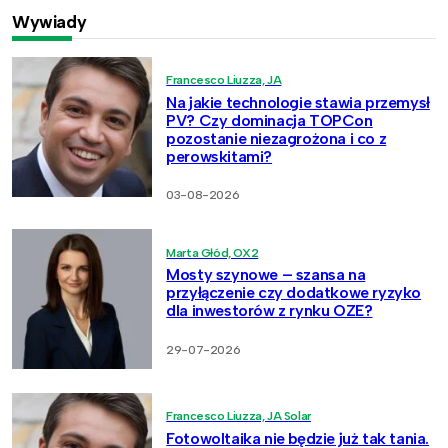
Wywiady
Francesco Liuzza, JA
Na jakie technologie stawia przemysł
PV? Czy dominacja TOPCon
pozostanie niezagrożona i co z
perowskitami?
03-08-2026
Marta Głód, OX2
Mosty szynowe – szansa na
przyłączenie czy dodatkowe ryzyko
dla inwestorów z rynku OZE?
29-07-2026
Francesco Liuzza, JA Solar
Fotowoltaika nie będzie już tak tania.