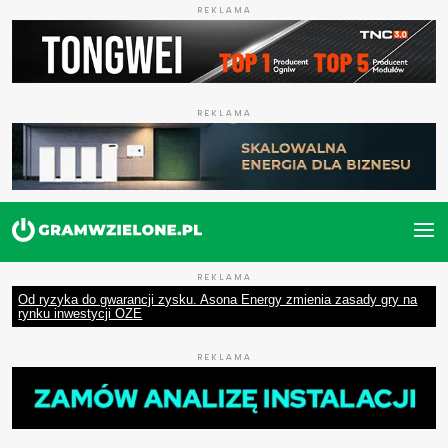
REKLAMA
REKLAMA
REKLAMA
Od ryzyka do gwarancji zysku. Asona Energy zmienia zasady gry na
rynku inwestycji OZE
REKLAMA