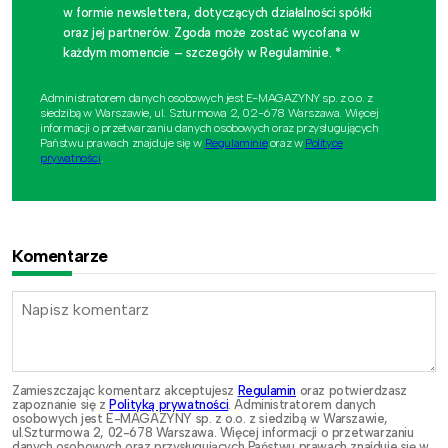
w formie newslettera, dotyczących działalności spółki
oraz jej partnerów. Zgoda może zostać wycofana w
każdym momencie – szczegóły w Regulaminie. *
Administratorem danych osobowych jest E-MAGAZYNY sp. z o.o. z
siedzibą w Warszawie, ul. Szturmowa 2, 02-678 Warszawa. Więcej
informacji o przetwarzaniu danych osobowych oraz przysługujących
Państwu prawach znajduje się w
Regulaminie
oraz w
Polityce
prywatności
.
Komentarze
Zamieszczając komentarz akceptujesz
Regulamin
oraz potwierdzasz
zapoznanie się z
Polityką prywatności
. Administratorem danych
osobowych jest E-MAGAZYNY sp. z o.o. z siedzibą w Warszawie,
ul.Szturmowa 2, 02-678 Warszawa. Więcej informacji o przetwarzaniu
danych osobowych oraz przysługujących Państwu prawach znajduje się w