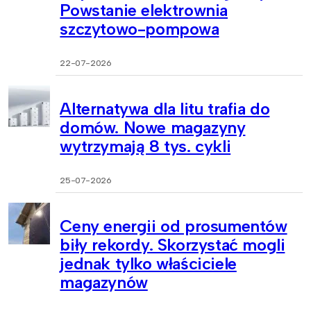
Powstanie elektrownia
szczytowo-pompowa
22-07-2026
Alternatywa dla litu trafia do
domów. Nowe magazyny
wytrzymają 8 tys. cykli
25-07-2026
Ceny energii od prosumentów
biły rekordy. Skorzystać mogli
jednak tylko właściciele
magazynów