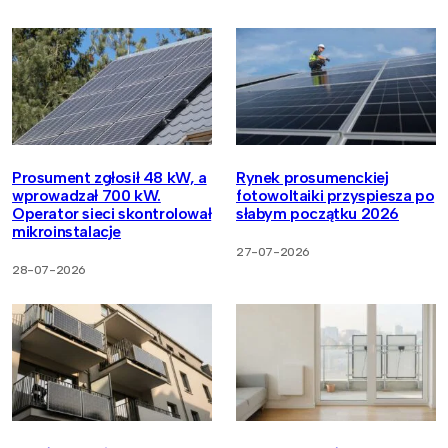
Prosument zgłosił 48 kW, a
Rynek prosumenckiej
wprowadzał 700 kW.
fotowoltaiki przyspiesza po
Operator sieci skontrolował
słabym początku 2026
mikroinstalacje
27-07-2026
28-07-2026