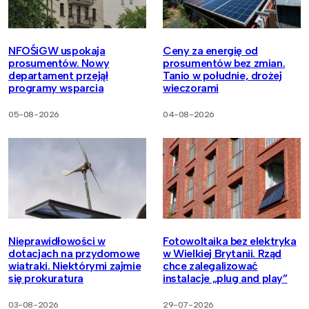
NFOŚiGW uspokaja
Ceny za energię od
prosumentów. Nowy
prosumentów bez zmian.
departament przejął
Tanio w południe, drożej
programy wsparcia
wieczorami
05-08-2026
04-08-2026
Nieprawidłowości w
Fotowoltaika bez elektryka
dotacjach na przydomowe
w Wielkiej Brytanii. Rząd
wiatraki. Niektórymi zajmie
chce zalegalizować
się prokuratura
instalacje „plug and play”
03-08-2026
29-07-2026