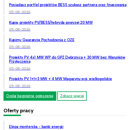
Posiadasz portfel projektów BESS szukasz partnera oraz finasowania
05-08-2026
Kupię projekty PV/BESS/hybryda powyżej 20 MW
05-08-2026
Kupimy Gwarancje Pochodzenia z OZE
05-08-2026
Projekty PV 4x1 MW WP do GPZ Dębrznica + 30 MW bez Warunków
Przyłączenia
05-08-2026
Projekty PV 1+1+3 MW + 4 MW Magazynu woj. wielkopolskie
05-08-2026
Dodaj bezpłatne ogłoszenie
Zobacz więcej
Oferty pracy
Ekipa monterska - banki energii