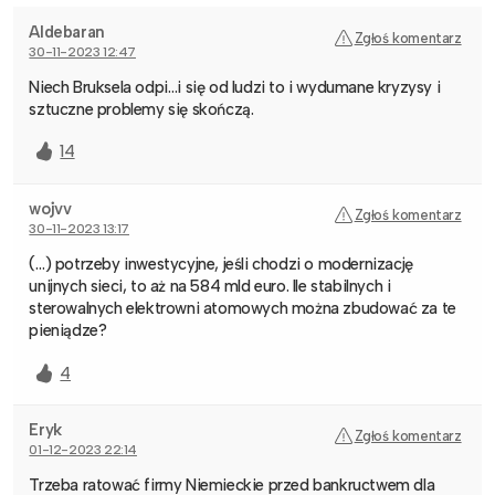
Aldebaran
Zgłoś komentarz
30-11-2023 12:47
Niech Bruksela odpi…i się od ludzi to i wydumane kryzysy i
sztuczne problemy się skończą.
14
wojvv
Zgłoś komentarz
30-11-2023 13:17
(…) potrzeby inwestycyjne, jeśli chodzi o modernizację
unijnych sieci, to aż na 584 mld euro. Ile stabilnych i
sterowalnych elektrowni atomowych można zbudować za te
pieniądze?
4
Eryk
Zgłoś komentarz
01-12-2023 22:14
Trzeba ratować firmy Niemieckie przed bankructwem dla