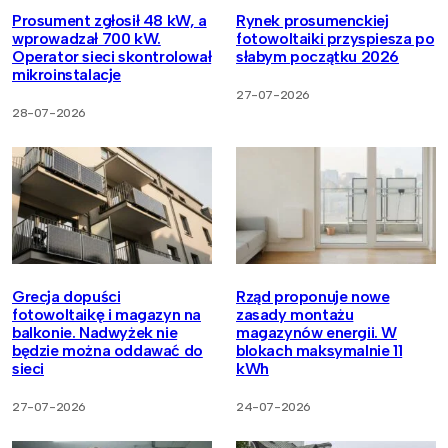
Prosument zgłosił 48 kW, a
Rynek prosumenckiej
wprowadzał 700 kW.
fotowoltaiki przyspiesza po
Operator sieci skontrolował
słabym początku 2026
mikroinstalacje
27-07-2026
28-07-2026
Grecja dopuści
Rząd proponuje nowe
fotowoltaikę i magazyn na
zasady montażu
balkonie. Nadwyżek nie
magazynów energii. W
będzie można oddawać do
blokach maksymalnie 11
sieci
kWh
27-07-2026
24-07-2026