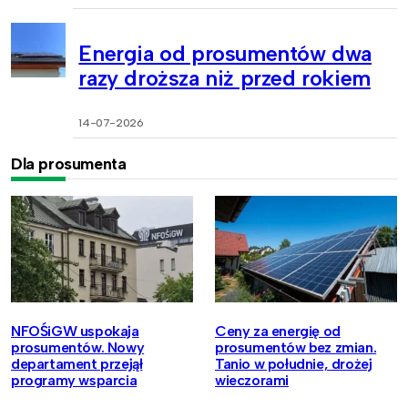
Energia od prosumentów dwa
razy droższa niż przed rokiem
14-07-2026
Dla prosumenta
NFOŚiGW uspokaja
Ceny za energię od
prosumentów. Nowy
prosumentów bez zmian.
departament przejął
Tanio w południe, drożej
programy wsparcia
wieczorami