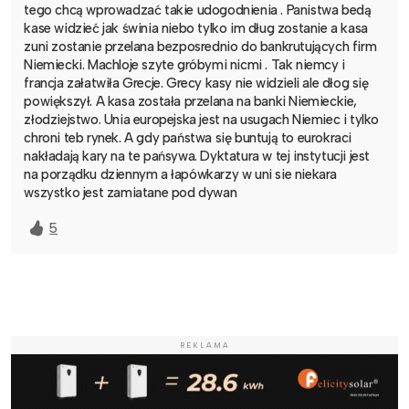
tego chcą wprowadzać takie udogodnienia . Panistwa bedą
kase widzieć jak świnia niebo tylko im dług zostanie a kasa
zuni zostanie przelana bezposrednio do bankrutujących firm
Niemiecki. Machloje szyte gróbymi nicmi . Tak niemcy i
francja załatwiła Grecje. Grecy kasy nie widzieli ale dłog się
powiększył. A kasa została przelana na banki Niemieckie,
złodziejstwo. Unia europejska jest na usugach Niemiec i tylko
chroni teb rynek. A gdy państwa się buntują to eurokraci
nakładają kary na te pańsywa. Dyktatura w tej instytucji jest
na porządku dziennym a łapówkarzy w uni sie niekara
wszystko jest zamiatane pod dywan
5
REKLAMA