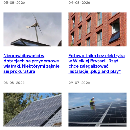
05-08-2026
04-08-2026
Nieprawidłowości w
Fotowoltaika bez elektryka
dotacjach na przydomowe
w Wielkiej Brytanii. Rząd
wiatraki. Niektórymi zajmie
chce zalegalizować
się prokuratura
instalacje „plug and play”
03-08-2026
29-07-2026