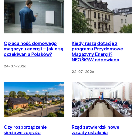
Opłacalność domowego
Kiedy ruszą dotacje z
magazynu energii – jakie są
programu Przydomowe
oczekiwania Polaków?
Magazyny Energii?
NFOŚiGW odpowiada
24-07-2026
22-07-2026
Czy rozporządzenie
Rząd zatwierdził nowe
sieciowe zagraża
zasady ustalania