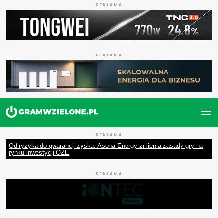
REKLAMA
REKLAMA
REKLAMA
Od ryzyka do gwarancji zysku. Asona Energy zmienia zasady gry na
rynku inwestycji OZE
REKLAMA