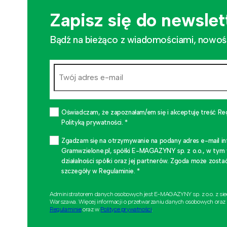
Zapisz się do newslet
Bądź na bieżąco z wiadomościami, nowościa
Oświadczam, że zapoznałam/em się i akceptuję treść Re
Polityką prywatności. *
Zgadzam się na otrzymywanie na podany adres e-mail i
Gramwzielone.pl, spółki E-MAGAZYNY sp. z o.o., w tym
działalności spółki oraz jej partnerów. Zgoda może zo
szczegóły w Regulaminie. *
Administratorem danych osobowych jest E-MAGAZYNY sp. z o.o. z si
Warszawa. Więcej informacji o przetwarzaniu danych osobowych oraz
Regulaminie
oraz w
Polityce prywatności
.