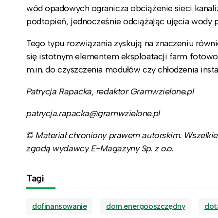
wód opadowych ogranicza obciążenie sieci kanali
podtopień, jednocześnie odciążając ujęcia wody p
Tego typu rozwiązania zyskują na znaczeniu równ
się istotnym elementem eksploatacji farm fotow
m.in. do czyszczenia modułów czy chłodzenia insta
Patrycja Rapacka, redaktor Gramwzielone.pl
patrycja.rapacka@gramwzielone.pl
© Materiał chroniony prawem autorskim. Wszelkie 
zgodą wydawcy E-Magazyny Sp. z o.o.
Tagi
dofinansowanie
dom energooszczędny
dot