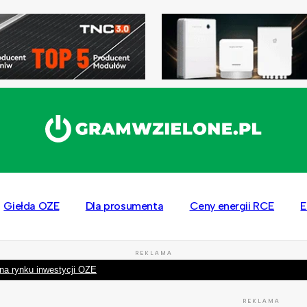
Giełda OZE
Dla prosumenta
Ceny energii RCE
E
REKLAMA
na rynku inwestycji OZE
REKLAMA