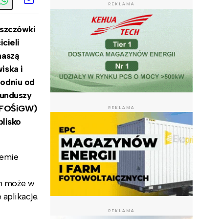
REKLAMA
eszczówki
cieli
naszą
iska i
odniu od
funduszy
(WFOŚiGW)
REKLAMA
blisko
temie
em może w
aplikacje.
REKLAMA