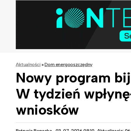
Aktualności
»
Dom energooszczędny
Nowy program bij
W tydzień wpłynęł
wniosków
Patrycja Rapacka
03-07-2026 08:10
Aktualizacja: 0