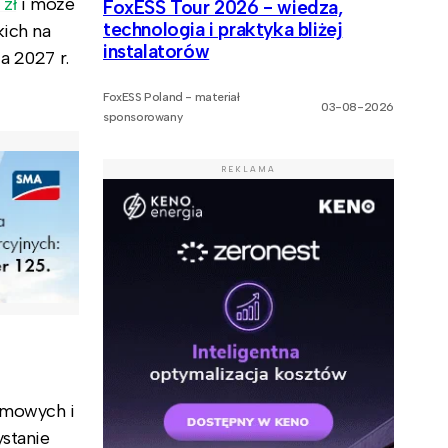
 zł
i może
FoxESS Tour 2026 - wiedza,
technologia i praktyka bliżej
kich na
instalatorów
a 2027 r.
FoxESS Poland - materiał
03-08-2026
sponsorowany
REKLAMA
omowych i
ystanie