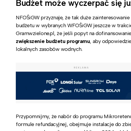
Budżet może wyczerpać się ju
NFOŚiGW przyznaje, że tak duże zainteresowan
budżetu w wybranych WFOŚiGW jeszcze w trakcie 
Gramwzielone.pl, że jeśli popyt na dofinansowan
zwiększenie budżetu programu
, aby odpowiedzi
lokalnych zasobów wodnych.
REKLAMA
Przypomnijmy, że nabór do programu Mikroretenc
formule refundacyjnej, obejmuje instalacje do zb