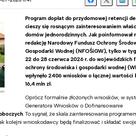
Program dopłat do przydomowej retencji d
cieszy się rosnącym zainteresowaniem właści
domów jednorodzinnych. Jak poinformował 
redakcję Narodowy Fundusz Ochrony Środow
Gospodarki Wodnej (NFOŚiGW), tylko w tyg
22 do 28 czerwca 2026 r. do wojewódzkich 
ochrony środowiska i gospodarki wodnej 
wpłynęło 2406 wniosków o łącznej wartości 
16,4 mln zł.
ini
Oprócz formalnie złożonych wniosków, w sys
Generatora Wniosków o Dofinansowanie
roboczych
. To sygnał, że skala zainteresowania program
k kolejni wnioskodawcy będą finalizować i składać swoje 