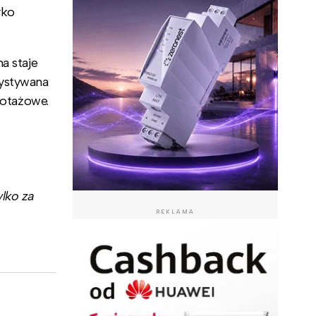
yko
a staje
zystywana
lotażowe.
lko za
REKLAMA