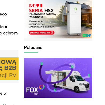
nego
ie o
do ochrony
Polecane
ne w