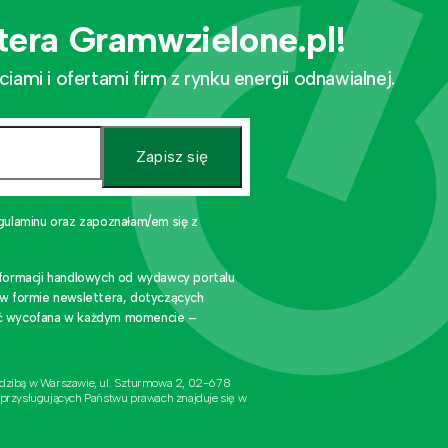
tera Gramwzielone.pl!
mi i ofertami firm z rynku energii odnawialnej.
Zapisz się
gulaminu oraz zapoznałam/em się z
nformacji handlowych od wydawcy portalu
 w formie newslettera, dotyczących
stać wycofana w każdym momencie –
edzibą w Warszawie, ul. Szturmowa 2, 02-678
 przysługujących Państwu prawach znajduje się w