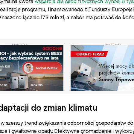
ksymalna kwota
wsparcia dla osób fizycznych wynosi 8 tys.
realizację programu, finansowanego z Funduszy Europejs
eznaczono łącznie 173 mln zł, a nabór ma potrwać do końc
REKLAMA
REKLAMA
aptacji do zmian klimatu
w szerszy trend zwiększania odporności gospodarstw d
 susze i gwałtowne opady. Efektywne gromadzenie i wykorz