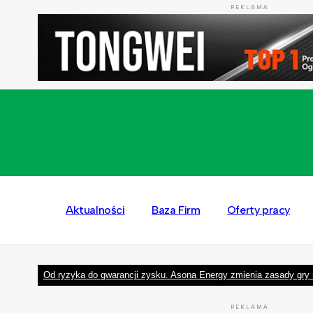
REKLAMA
Aktualności
Baza Firm
Oferty pracy
Od ryzyka do gwarancji zysku. Asona Energy zmienia zasady gry 
REKLAMA