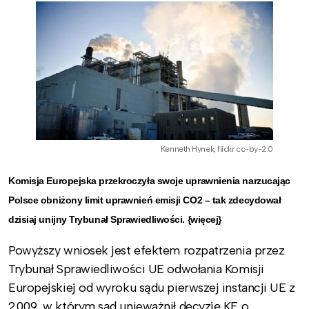
Kenneth Hynek, flickr cc-by-2.0
Komisja Europejska przekroczyła swoje uprawnienia narzucając
Polsce obniżony limit uprawnień emisji CO2 – tak zdecydował
dzisiaj unijny Trybunał Sprawiedliwości. {więcej}
Powyższy wniosek jest efektem rozpatrzenia przez
Trybunał Sprawiedliwości UE odwołania Komisji
Europejskiej od wyroku sądu pierwszej instancji UE z
2009, w którym sąd unieważnił decyzję KE o