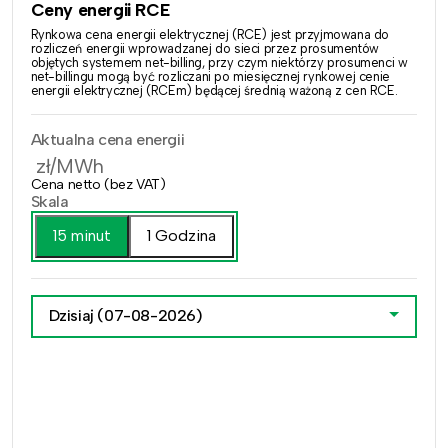
Ceny energii RCE
Rynkowa cena energii elektrycznej (RCE) jest przyjmowana do
rozliczeń energii wprowadzanej do sieci przez prosumentów
objętych systemem net-billing, przy czym niektórzy prosumenci w
net-billingu mogą być rozliczani po miesięcznej rynkowej cenie
energii elektrycznej (RCEm) będącej średnią ważoną z cen RCE.
Aktualna cena energii
zł/MWh
Cena netto (bez VAT)
Skala
15 minut
1 Godzina
Dzisiaj
(07-08-2026)