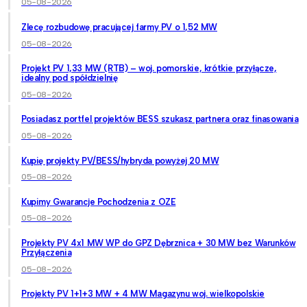
05-08-2026
Zlecę rozbudowę pracującej farmy PV o 1,52 MW
05-08-2026
Projekt PV 1,33 MW (RTB) – woj. pomorskie, krótkie przyłącze,
idealny pod spółdzielnię
05-08-2026
Posiadasz portfel projektów BESS szukasz partnera oraz finasowania
05-08-2026
Kupię projekty PV/BESS/hybryda powyżej 20 MW
05-08-2026
Kupimy Gwarancje Pochodzenia z OZE
05-08-2026
Projekty PV 4x1 MW WP do GPZ Dębrznica + 30 MW bez Warunków
Przyłączenia
05-08-2026
Projekty PV 1+1+3 MW + 4 MW Magazynu woj. wielkopolskie