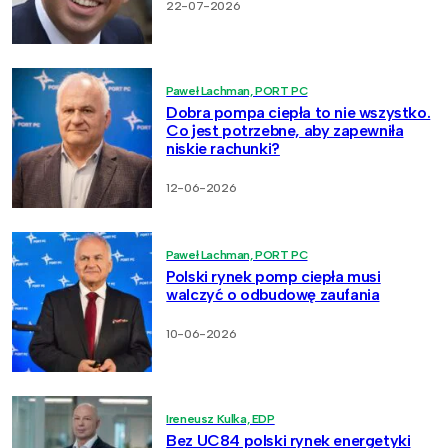
22-07-2026
Paweł Lachman, PORT PC
Dobra pompa ciepła to nie wszystko.
Co jest potrzebne, aby zapewniła
niskie rachunki?
12-06-2026
Paweł Lachman, PORT PC
Polski rynek pomp ciepła musi
walczyć o odbudowę zaufania
10-06-2026
Ireneusz Kulka, EDP
Bez UC84 polski rynek energetyki