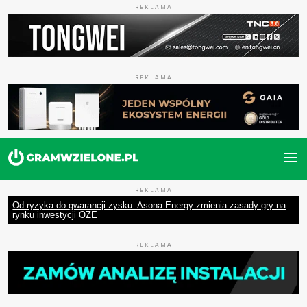
REKLAMA
REKLAMA
REKLAMA
Od ryzyka do gwarancji zysku. Asona Energy zmienia zasady gry na
rynku inwestycji OZE
REKLAMA