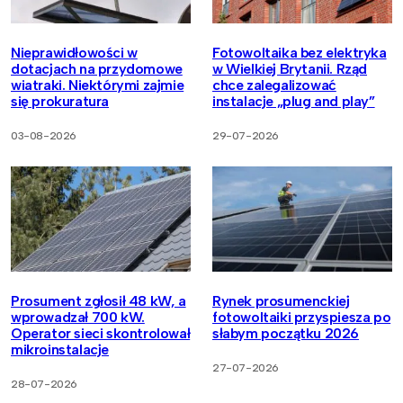
Nieprawidłowości w
Fotowoltaika bez elektryka
dotacjach na przydomowe
w Wielkiej Brytanii. Rząd
wiatraki. Niektórymi zajmie
chce zalegalizować
się prokuratura
instalacje „plug and play”
03-08-2026
29-07-2026
Prosument zgłosił 48 kW, a
Rynek prosumenckiej
wprowadzał 700 kW.
fotowoltaiki przyspiesza po
Operator sieci skontrolował
słabym początku 2026
mikroinstalacje
27-07-2026
28-07-2026