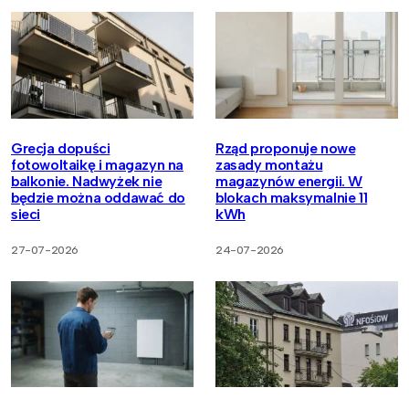
Grecja dopuści
Rząd proponuje nowe
fotowoltaikę i magazyn na
zasady montażu
balkonie. Nadwyżek nie
magazynów energii. W
będzie można oddawać do
blokach maksymalnie 11
sieci
kWh
27-07-2026
24-07-2026