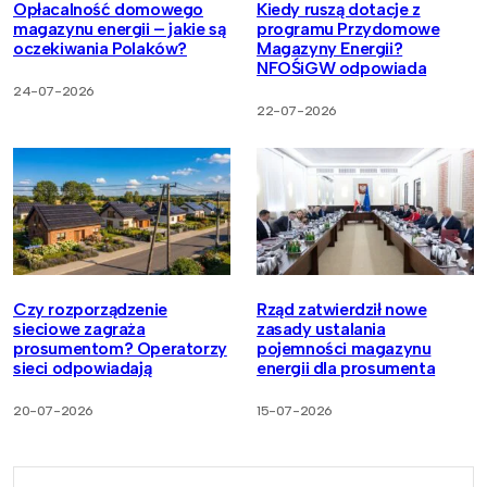
Opłacalność domowego
Kiedy ruszą dotacje z
magazynu energii – jakie są
programu Przydomowe
oczekiwania Polaków?
Magazyny Energii?
NFOŚiGW odpowiada
24-07-2026
22-07-2026
Czy rozporządzenie
Rząd zatwierdził nowe
sieciowe zagraża
zasady ustalania
prosumentom? Operatorzy
pojemności magazynu
sieci odpowiadają
energii dla prosumenta
20-07-2026
15-07-2026