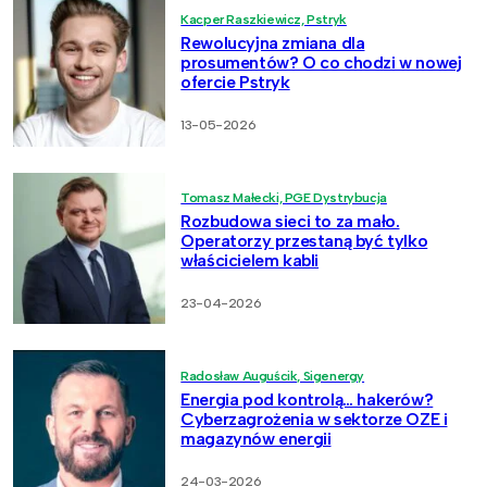
Kacper Raszkiewicz, Pstryk
Rewolucyjna zmiana dla
prosumentów? O co chodzi w nowej
ofercie Pstryk
13-05-2026
Tomasz Małecki, PGE Dystrybucja
Rozbudowa sieci to za mało.
Operatorzy przestaną być tylko
właścicielem kabli
23-04-2026
Radosław Auguścik, Sigenergy
Energia pod kontrolą… hakerów?
Cyberzagrożenia w sektorze OZE i
magazynów energii
24-03-2026