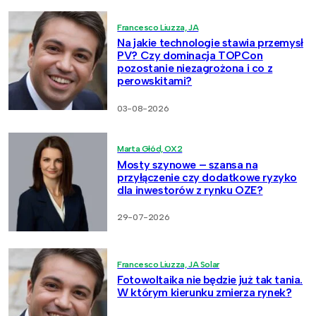
Francesco Liuzza, JA
Na jakie technologie stawia przemysł
PV? Czy dominacja TOPCon
pozostanie niezagrożona i co z
perowskitami?
03-08-2026
Marta Głód, OX2
Mosty szynowe – szansa na
przyłączenie czy dodatkowe ryzyko
dla inwestorów z rynku OZE?
29-07-2026
Francesco Liuzza, JA Solar
Fotowoltaika nie będzie już tak tania.
W którym kierunku zmierza rynek?