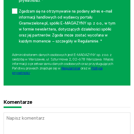
prywatności. *
Zgadzam się na otrzymywanie na podany adres e-mail
informacji handlowych od wydawcy portalu
Gramwzielone.pl, spółki E-MAGAZYNY sp. z o.o., w tym
w formie newslettera, dotyczących działalności spółki
oraz jej partnerów. Zgoda może zostać wycofana w
każdym momencie – szczegóły w Regulaminie. *
Administratorem danych osobowych jest E-MAGAZYNY sp. z o.o. z
siedzibą w Warszawie, ul. Szturmowa 2, 02-678 Warszawa. Więcej
informacji o przetwarzaniu danych osobowych oraz przysługujących
Państwu prawach znajduje się w
Regulaminie
oraz w
Polityce
prywatności
.
Komentarze