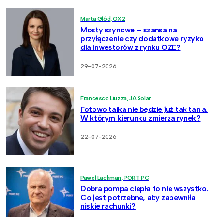
Marta Głód, OX2
Mosty szynowe – szansa na
przyłączenie czy dodatkowe ryzyko
dla inwestorów z rynku OZE?
29-07-2026
Francesco Liuzza, JA Solar
Fotowoltaika nie będzie już tak tania.
W którym kierunku zmierza rynek?
22-07-2026
Paweł Lachman, PORT PC
Dobra pompa ciepła to nie wszystko.
Co jest potrzebne, aby zapewniła
niskie rachunki?