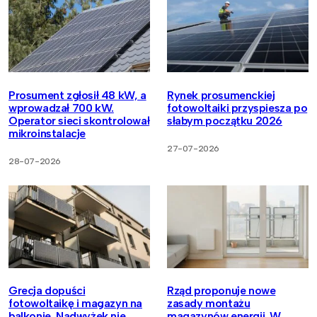
Prosument zgłosił 48 kW, a
Rynek prosumenckiej
wprowadzał 700 kW.
fotowoltaiki przyspiesza po
Operator sieci skontrolował
słabym początku 2026
mikroinstalacje
27-07-2026
28-07-2026
Grecja dopuści
Rząd proponuje nowe
fotowoltaikę i magazyn na
zasady montażu
balkonie. Nadwyżek nie
magazynów energii. W