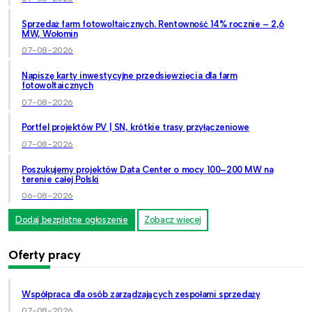
Sprzedaż farm fotowoltaicznych. Rentowność 14% rocznie – 2,6
MW, Wołomin
07-08-2026
Napiszę karty inwestycyjne przedsięwzięcia dla farm
fotowoltaicznych
07-08-2026
Portfel projektów PV | SN, krótkie trasy przyłączeniowe
07-08-2026
Poszukujemy projektów Data Center o mocy 100–200 MW na
terenie całej Polski
06-08-2026
Dodaj bezpłatne ogłoszenie
Zobacz więcej
Oferty pracy
Współpraca dla osób zarządzających zespołami sprzedaży
07-08-2026