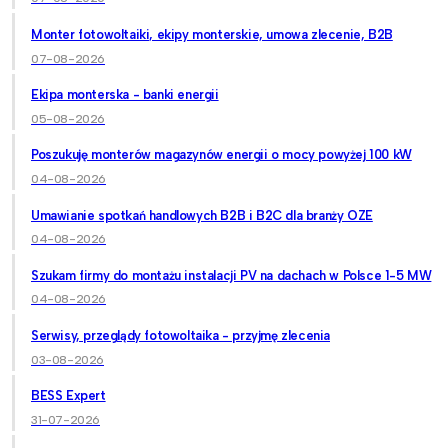
Monter fotowoltaiki, ekipy monterskie, umowa zlecenie, B2B
07-08-2026
Ekipa monterska - banki energii
05-08-2026
Poszukuję monterów magazynów energii o mocy powyżej 100 kW
04-08-2026
Umawianie spotkań handlowych B2B i B2C dla branży OZE
04-08-2026
Szukam firmy do montażu instalacji PV na dachach w Polsce 1-5 MW
04-08-2026
Serwisy, przeglądy fotowoltaika - przyjmę zlecenia
03-08-2026
BESS Expert
31-07-2026