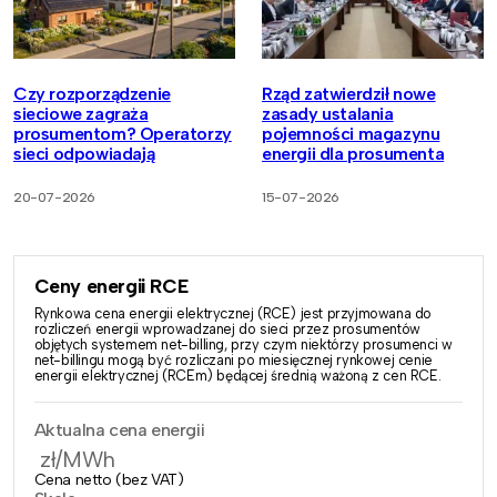
Czy rozporządzenie
Rząd zatwierdził nowe
sieciowe zagraża
zasady ustalania
prosumentom? Operatorzy
pojemności magazynu
sieci odpowiadają
energii dla prosumenta
20-07-2026
15-07-2026
Ceny energii RCE
Rynkowa cena energii elektrycznej (RCE) jest przyjmowana do
rozliczeń energii wprowadzanej do sieci przez prosumentów
objętych systemem net-billing, przy czym niektórzy prosumenci w
net-billingu mogą być rozliczani po miesięcznej rynkowej cenie
energii elektrycznej (RCEm) będącej średnią ważoną z cen RCE.
Aktualna cena energii
zł/MWh
Cena netto (bez VAT)