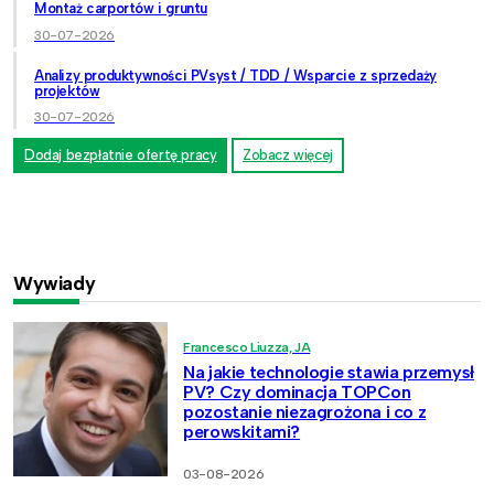
Montaż carportów i gruntu
30-07-2026
Analizy produktywności PVsyst / TDD / Wsparcie z sprzedaży
projektów
30-07-2026
Dodaj bezpłatnie ofertę pracy
Zobacz więcej
Wywiady
Francesco Liuzza, JA
Na jakie technologie stawia przemysł
PV? Czy dominacja TOPCon
pozostanie niezagrożona i co z
perowskitami?
03-08-2026