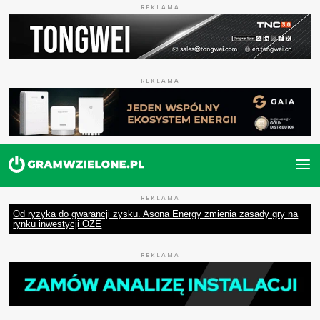
REKLAMA
REKLAMA
REKLAMA
Od ryzyka do gwarancji zysku. Asona Energy zmienia zasady gry na
rynku inwestycji OZE
REKLAMA