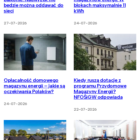
będzie można oddawać do
blokach maksymalnie 11
sieci
kWh
27-07-2026
24-07-2026
Opłacalność domowego
Kiedy ruszą dotacje z
magazynu energii – jakie są
programu Przydomowe
oczekiwania Polaków?
Magazyny Energii?
NFOŚiGW odpowiada
24-07-2026
22-07-2026