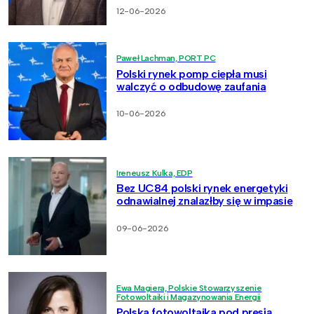
12-06-2026
Paweł Lachman, PORT PC
Polski rynek pomp ciepła musi
walczyć o odbudowę zaufania
10-06-2026
Ireneusz Kulka, EDP
Bez UC84 polski rynek energetyki
odnawialnej znalazłby się w impasie
09-06-2026
Ewa Magiera, Polskie Stowarzyszenie
Fotowoltaiki i Magazynowania Energii
Polska fotowoltaika pod presją.