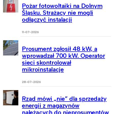
Pożar fotowoltaiki na Dolnym
Śląsku. Strażacy nie mogli
odłączyć instalacji
11-07-2026
Prosument zgłosił 48 kW, a
wprowadzał 700 kW. Operator
sieci skontrolował
mikroinstalacje
28-07-2026
Rząd mówi „nie” dla sprzedaży
energii z magazynów
należących do nieprosumentów