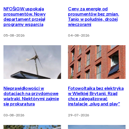
NFOŚiGW uspokaja
Ceny za energię od
prosumentów. Nowy
prosumentów bez zmian.
departament przejął
Tanio w południe, drożej
programy wsparcia
wieczorami
05-08-2026
04-08-2026
Nieprawidłowości w
Fotowoltaika bez elektryka
dotacjach na przydomowe
w Wielkiej Brytanii. Rząd
wiatraki. Niektórymi zajmie
chce zalegalizować
się prokuratura
instalacje „plug and play”
03-08-2026
29-07-2026