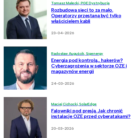
Tomasz Małecki, PGE Dystrybucja
Rozbudowa sieci to za mało.
Operatorzy przestaną być tylko
właścicielem kabli
23-04-2026
Radosław Auguścik, Sigenergy
Energia pod kontrolą… hakerów?
Cyberzagrożenia w sektorze OZE i
magazynów energii
24-03-2026
Maciej Cichocki, SolarEdge
Falowniki pod presją. Jak chronić
instalacje OZE przed cyberatakami?
20-03-2026