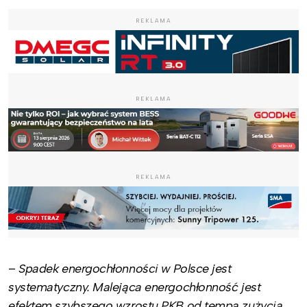
REKLAMA
REKLAMA
REKLAMA
–
Spadek energochłonności w Polsce jest
systematyczny. Malejąca energochłonność jest
efektem szybszego wzrostu PKB od tempa zużycia