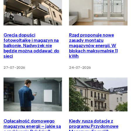
Grecja dopuści
Rząd proponuje nowe
fotowoltaikę i magazyn na
zasady montażu
balkonie. Nadwyżek nie
magazynów energii. W
będzie można oddawać do
blokach maksymalnie 11
sieci
kWh
27-07-2026
24-07-2026
Opłacalność domowego
Kiedy ruszą dotacje z
magazynu energii – jakie są
programu Przydomowe