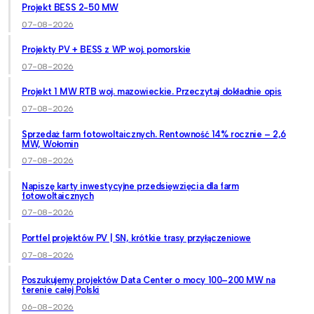
Projekt BESS 2-50 MW
07-08-2026
Projekty PV + BESS z WP woj. pomorskie
07-08-2026
Projekt 1 MW RTB woj. mazowieckie. Przeczytaj dokładnie opis
07-08-2026
Sprzedaż farm fotowoltaicznych. Rentowność 14% rocznie – 2,6
MW, Wołomin
07-08-2026
Napiszę karty inwestycyjne przedsięwzięcia dla farm
fotowoltaicznych
07-08-2026
Portfel projektów PV | SN, krótkie trasy przyłączeniowe
07-08-2026
Poszukujemy projektów Data Center o mocy 100–200 MW na
terenie całej Polski
06-08-2026