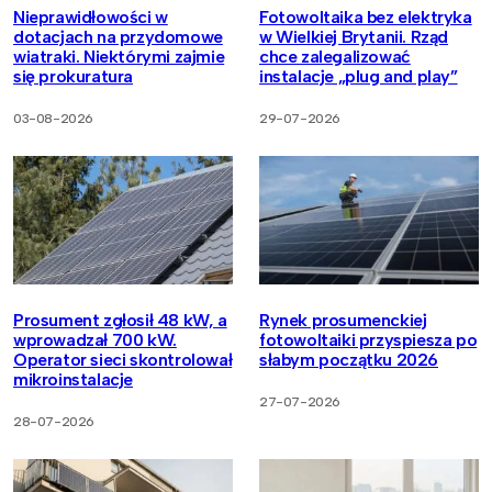
Nieprawidłowości w
Fotowoltaika bez elektryka
dotacjach na przydomowe
w Wielkiej Brytanii. Rząd
wiatraki. Niektórymi zajmie
chce zalegalizować
się prokuratura
instalacje „plug and play”
03-08-2026
29-07-2026
Prosument zgłosił 48 kW, a
Rynek prosumenckiej
wprowadzał 700 kW.
fotowoltaiki przyspiesza po
Operator sieci skontrolował
słabym początku 2026
mikroinstalacje
27-07-2026
28-07-2026