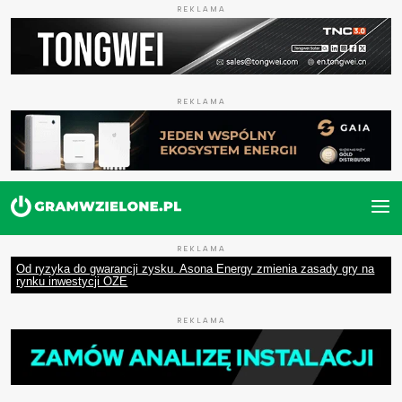
REKLAMA
REKLAMA
REKLAMA
Od ryzyka do gwarancji zysku. Asona Energy zmienia zasady gry na
rynku inwestycji OZE
REKLAMA