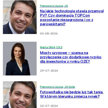
Francesco Liuzza, JA
Na jakie technologie stawia przemysł
PV? Czy dominacja TOPCon
pozostanie niezagrożona i co z
perowskitami?
03-08-2026
Marta Głód, OX2
Mosty szynowe – szansa na
przyłączenie czy dodatkowe ryzyko
dla inwestorów z rynku OZE?
29-07-2026
Francesco Liuzza, JA Solar
Fotowoltaika nie będzie już tak tania.
W którym kierunku zmierza rynek?
22-07-2026