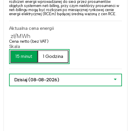
rozliczeń energii wprowadzanej do sieci przez prosumentów
objętych systemem net-billing, przy czym niektórzy prosumenci w
net-billingu mogą być rozliczani po miesięcznej rynkowej cenie
energii elektrycznej (RCEm) będącej średnią ważoną z cen RCE.
Aktualna cena energii
zł/MWh
Cena netto (bez VAT)
Skala
15 minut
1 Godzina
Dzisiaj
(08-08-2026)