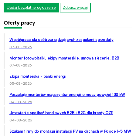
Dodaj bezpłatne ogłoszenie
Zobacz więcej
Oferty pracy
Współpraca dla osób zarządzających zespołami sprzedaży
07-08-2026
Monter fotowoltaiki, ekipy monterskie, umowa zlecenie, B2B
07-08-2026
Ekipa monterska - banki energii
05-08-2026
Poszukuję monterów magazynów energii o mocy powyżej 100 kW
04-08-2026
Umawianie spotkań handlowych B2B i B2C dla branży OZE
04-08-2026
Szukam firmy do montażu instalacji PV na dachach w Polsce 1-5 MW