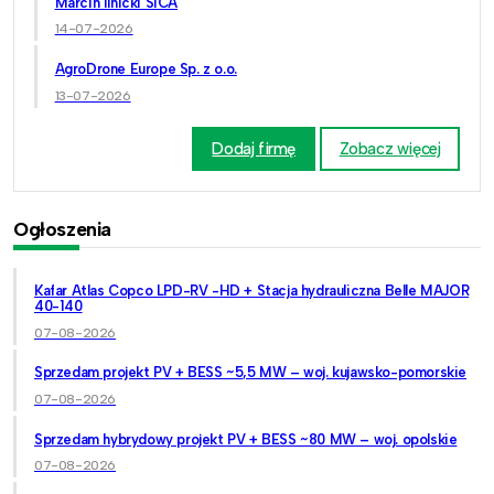
Marcin Ilnicki SICA
14-07-2026
AgroDrone Europe Sp. z o.o.
13-07-2026
Dodaj firmę
Zobacz więcej
Ogłoszenia
Kafar Atlas Copco LPD-RV -HD + Stacja hydrauliczna Belle MAJOR
40-140
07-08-2026
Sprzedam projekt PV + BESS ~5,5 MW – woj. kujawsko-pomorskie
07-08-2026
Sprzedam hybrydowy projekt PV + BESS ~80 MW – woj. opolskie
07-08-2026