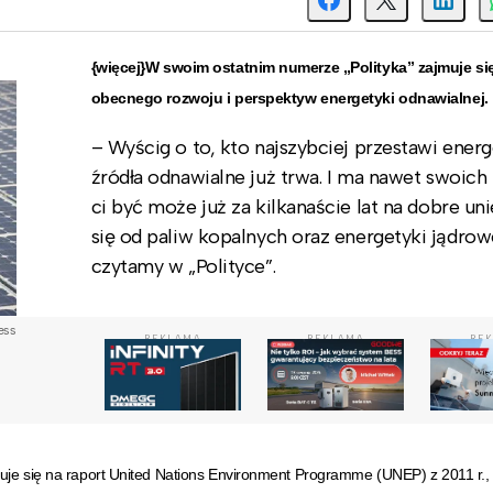
{więcej}W swoim ostatnim numerze „Polityka” zajmuje s
obecnego rozwoju i perspektyw energetyki odnawialnej.
– Wyścig o to, kto najszybciej przestawi ener
źródła odnawialne już trwa. I ma nawet swoich
ci być może już za kilkanaście lat na dobre un
się od paliw kopalnych oraz energetyki jądrow
czytamy w „Polityce”.
ess
REKLAMA
REKLAMA
RE
ołuje się na raport United Nations Environment Programme (UNEP) z 2011 r.,