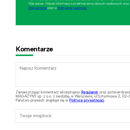
Warszawa. Więcej informacji o przetwarzaniu danych osobowych oraz
Regulaminie
oraz w
Polityce prywatności
.
Komentarze
Zamieszczając komentarz akceptujesz
Regulamin
oraz potwierdzasz
MAGAZYNY sp. z o.o. z siedzibą w Warszawie, ul.Szturmowa 2, 02-6
Państwu prawach znajduje się w
Polityce prywatności
.