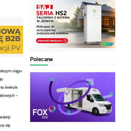
Polecane
dalszym ciągu
go
na świecie.
atrowych –
estety
ące się