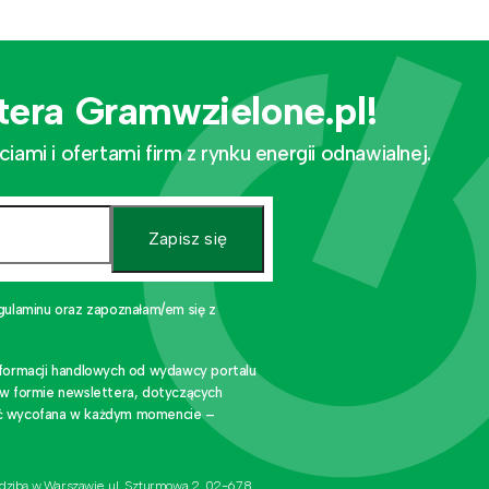
tera Gramwzielone.pl!
mi i ofertami firm z rynku energii odnawialnej.
Zapisz się
gulaminu oraz zapoznałam/em się z
nformacji handlowych od wydawcy portalu
 w formie newslettera, dotyczących
stać wycofana w każdym momencie –
edzibą w Warszawie, ul. Szturmowa 2, 02-678