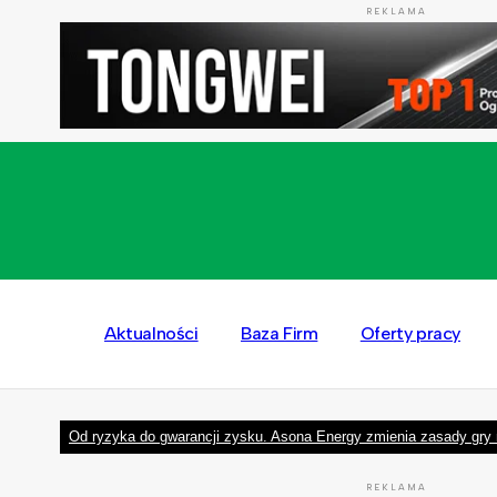
REKLAMA
Aktualności
Baza Firm
Oferty pracy
Od ryzyka do gwarancji zysku. Asona Energy zmienia zasady gry 
REKLAMA