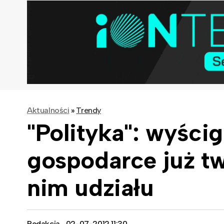
Aktualności
»
Trendy
"Polityka": wyścig
gospodarce już tw
nim udziału
Redakcja
02-07-2012 11:30