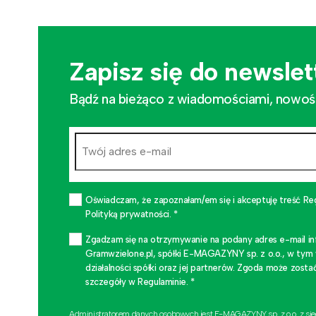
Zapisz się do newslet
Bądź na bieżąco z wiadomościami, nowościa
Oświadczam, że zapoznałam/em się i akceptuję treść Re
Polityką prywatności. *
Zgadzam się na otrzymywanie na podany adres e-mail i
Gramwzielone.pl, spółki E-MAGAZYNY sp. z o.o., w tym
działalności spółki oraz jej partnerów. Zgoda może zo
szczegóły w Regulaminie. *
Administratorem danych osobowych jest E-MAGAZYNY sp. z o.o. z si