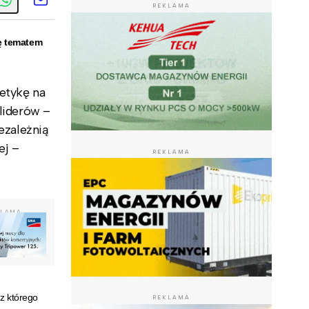
REKLAMA
ię tematem
getykę na
 liderów –
iezależnią
ej –
REKLAMA
KLAMA
 z którego
REKLAMA