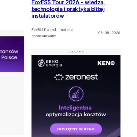
FoxESS Tour 2026 - wiedza,
technologia i praktyka bliżej
instalatorów
FoxESS Poland - materiał
03-08-2026
sponsorowany
REKLAMA