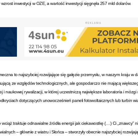
zrost inwestycji w OZE, a wartość inwestycji sięgnęła 257 mld dolarów.
REKLAMA
neczna to najszybciej rozwijające się gałęzie przemysłu, w naszym kraju w 
resującą ze względów technologicznych, ale gospodarczo nie mającą większe
j i naukowej rywalizacji, w której uczestniczą największe laboratoria i mózgi 
dkryciach dotyczących unowocześnień paneli fotowoltaicznych lub turbin wi
iąż traktuje odnawialne źródła energii jak ciekawostkę (…) Ci „znawcy” ni
wialnych – głównie z wiatru i Słońca – stworzyły obecnie najszybciej rozwijaj