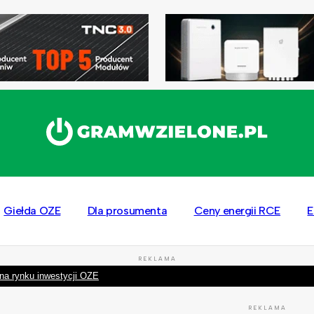
Giełda OZE
Dla prosumenta
Ceny energii RCE
E
REKLAMA
na rynku inwestycji OZE
REKLAMA