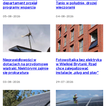
departament przejął
Tanio w południe, drożej
programy wsparcia
wieczorami
05-08-2026
04-08-2026
Nieprawidłowości w
Fotowoltaika bez elektryka
dotacjach na przydomowe
w Wielkiej Brytanii. Rząd
wiatraki. Niektórymi zajmie
chce zalegalizować
się prokuratura
instalacje „plug and play”
03-08-2026
29-07-2026