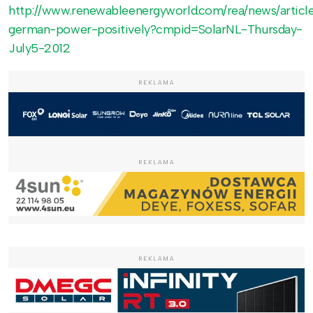
http://www.renewableenergyworld.com/rea/news/article
german-power-positively?cmpid=SolarNL-Thursday-
July5-2012
REKLAMA
REKLAMA
REKLAMA