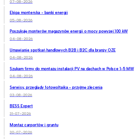
07-08-2026
Ekipa monterska - banki energii
05-08-2026
Poszukuję monterów magazynów energii o mocy powyżej 100 kW
04-08-2026
Umawianie spotkań handlowych B2B i B2C dla branży OZE
04-08-2026
Szukam firmy do montażu instalacji PV na dachach w Polsce 1-5 MW
04-08-2026
Serwisy, przeglądy fotowoltaika - przyjmę zlecenia
03-08-2026
BESS Expert
31-07-2026
Montaż carportów i gruntu
30-07-2026