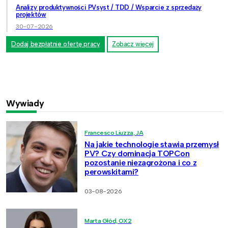
Analizy produktywności PVsyst / TDD / Wsparcie z sprzedaży
projektów
30-07-2026
Dodaj bezpłatnie ofertę pracy
Zobacz więcej
Wywiady
Francesco Liuzza, JA
Na jakie technologie stawia przemysł
PV? Czy dominacja TOPCon
pozostanie niezagrożona i co z
perowskitami?
03-08-2026
Marta Głód, OX2