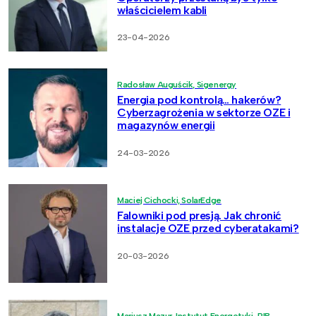
właścicielem kabli
23-04-2026
Radosław Auguścik, Sigenergy
Energia pod kontrolą… hakerów?
Cyberzagrożenia w sektorze OZE i
magazynów energii
24-03-2026
Maciej Cichocki, SolarEdge
Falowniki pod presją. Jak chronić
instalacje OZE przed cyberatakami?
20-03-2026
Mariusz Mazur, Instytut Energetyki-PIB