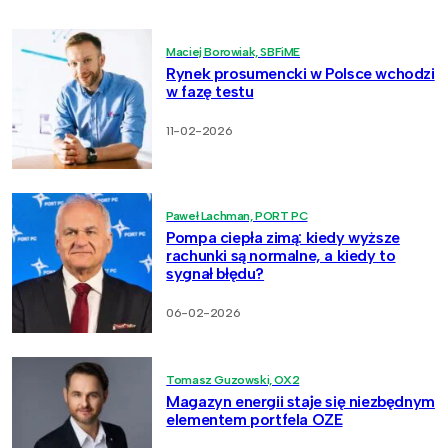
Maciej Borowiak, SBFiME
Rynek prosumencki w Polsce wchodzi
w fazę testu
11-02-2026
Paweł Lachman, PORT PC
Pompa ciepła zimą: kiedy wyższe
rachunki są normalne, a kiedy to
sygnał błędu?
06-02-2026
Tomasz Guzowski, OX2
Magazyn energii staje się niezbędnym
elementem portfela OZE