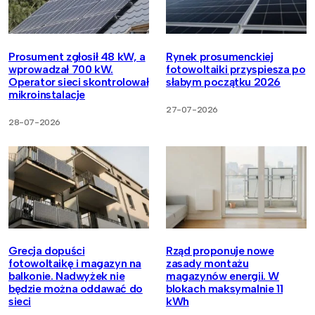
Prosument zgłosił 48 kW, a
Rynek prosumenckiej
wprowadzał 700 kW.
fotowoltaiki przyspiesza po
Operator sieci skontrolował
słabym początku 2026
mikroinstalacje
27-07-2026
28-07-2026
Grecja dopuści
Rząd proponuje nowe
fotowoltaikę i magazyn na
zasady montażu
balkonie. Nadwyżek nie
magazynów energii. W
będzie można oddawać do
blokach maksymalnie 11
sieci
kWh