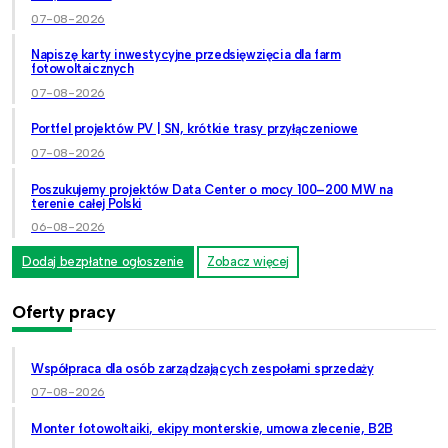
07-08-2026
Napiszę karty inwestycyjne przedsięwzięcia dla farm
fotowoltaicznych
07-08-2026
Portfel projektów PV | SN, krótkie trasy przyłączeniowe
07-08-2026
Poszukujemy projektów Data Center o mocy 100–200 MW na
terenie całej Polski
06-08-2026
Dodaj bezpłatne ogłoszenie
Zobacz więcej
Oferty pracy
Współpraca dla osób zarządzających zespołami sprzedaży
07-08-2026
Monter fotowoltaiki, ekipy monterskie, umowa zlecenie, B2B