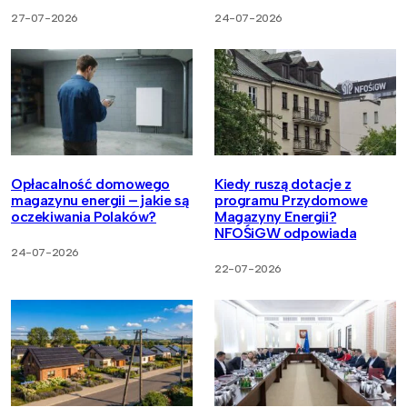
27-07-2026
24-07-2026
Opłacalność domowego
Kiedy ruszą dotacje z
magazynu energii – jakie są
programu Przydomowe
oczekiwania Polaków?
Magazyny Energii?
NFOŚiGW odpowiada
24-07-2026
22-07-2026