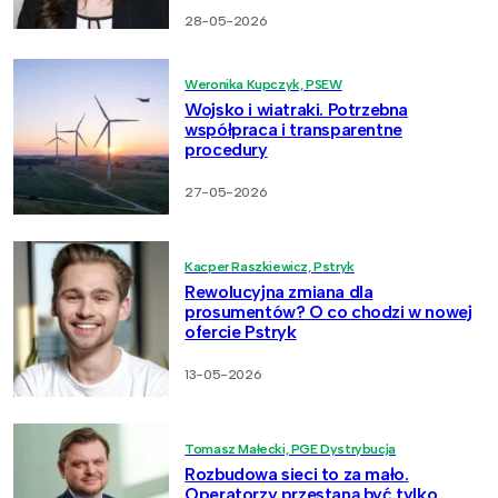
28-05-2026
Weronika Kupczyk, PSEW
Wojsko i wiatraki. Potrzebna
współpraca i transparentne
procedury
27-05-2026
Kacper Raszkiewicz, Pstryk
Rewolucyjna zmiana dla
prosumentów? O co chodzi w nowej
ofercie Pstryk
13-05-2026
Tomasz Małecki, PGE Dystrybucja
Rozbudowa sieci to za mało.
Operatorzy przestaną być tylko