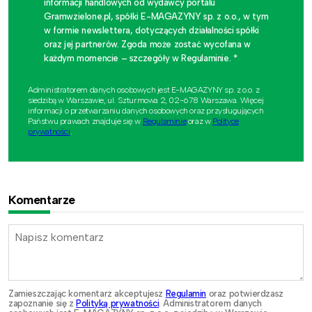
informacji handlowych od wydawcy portalu
Gramwzielone.pl, spółki E-MAGAZYNY sp. z o.o., w tym
w formie newslettera, dotyczących działalności spółki
oraz jej partnerów. Zgoda może zostać wycofana w
każdym momencie – szczegóły w Regulaminie. *
Administratorem danych osobowych jest E-MAGAZYNY sp. z o.o. z
siedzibą w Warszawie, ul. Szturmowa 2, 02-678 Warszawa. Więcej
informacji o przetwarzaniu danych osobowych oraz przysługujących
Państwu prawach znajduje się w
Regulaminie
oraz w
Polityce
prywatności
.
Komentarze
Zamieszczając komentarz akceptujesz
Regulamin
oraz potwierdzasz
zapoznanie się z
Polityką prywatności
. Administratorem danych