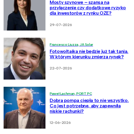
Mosty szynowe – szansa na
przyłączenie czy dodatkowe ryzyko
dla inwestorów z rynku OZE?
29-07-2026
Francesco Liuzza, JA Solar
Fotowoltaika nie będzie już tak tania.
W którym kierunku zmierza rynek?
22-07-2026
Paweł Lachman, PORT PC
Dobra pompa ciepła to nie wszystko.
Co jest potrzebne, aby zapewniła
niskie rachunki?
12-06-2026