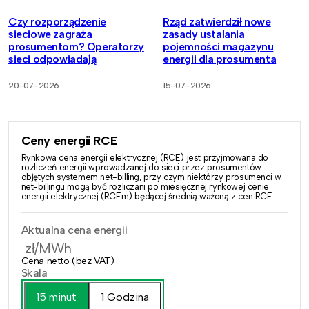
Czy rozporządzenie
Rząd zatwierdził nowe
sieciowe zagraża
zasady ustalania
prosumentom? Operatorzy
pojemności magazynu
sieci odpowiadają
energii dla prosumenta
20-07-2026
15-07-2026
Ceny energii RCE
Rynkowa cena energii elektrycznej (RCE) jest przyjmowana do
rozliczeń energii wprowadzanej do sieci przez prosumentów
objętych systemem net-billing, przy czym niektórzy prosumenci w
net-billingu mogą być rozliczani po miesięcznej rynkowej cenie
energii elektrycznej (RCEm) będącej średnią ważoną z cen RCE.
Aktualna cena energii
zł/MWh
Cena netto (bez VAT)
Skala
15 minut
1 Godzina