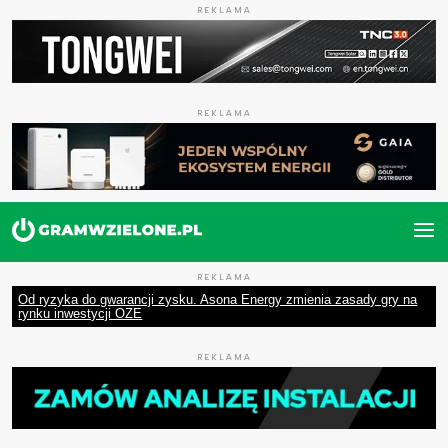
REKLAMA
REKLAMA
REKLAMA
Od ryzyka do gwarancji zysku. Asona Energy zmienia zasady gry na
rynku inwestycji OZE
REKLAMA