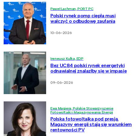
Paweł Lachman, PORT PC
Polski rynek pomp ciepła musi
walczyć o odbudowę zaufania
10-06-2026
Ireneusz Kulka, EDP
Bez UC84 polski rynek energetyki
odnawialnej znalazłby się w impasie
09-06-2026
Ewa Magiera, Polskie Stowarzyszenie
Fotowoltaiki i Magazynowania Energii
Polska fotowoltaika pod presją.
Magazyny energii stają się warunkiem
rentowności PV