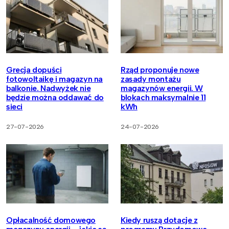
Grecja dopuści
Rząd proponuje nowe
fotowoltaikę i magazyn na
zasady montażu
balkonie. Nadwyżek nie
magazynów energii. W
będzie można oddawać do
blokach maksymalnie 11
sieci
kWh
27-07-2026
24-07-2026
Opłacalność domowego
Kiedy ruszą dotacje z