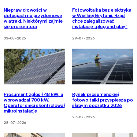
Nieprawidłowości w
Fotowoltaika bez elektryka
dotacjach na przydomowe
w Wielkiej Brytanii. Rząd
wiatraki. Niektórymi zajmie
chce zalegalizować
się prokuratura
instalacje „plug and play”
03-08-2026
29-07-2026
Prosument zgłosił 48 kW, a
Rynek prosumenckiej
wprowadzał 700 kW.
fotowoltaiki przyspiesza po
Operator sieci skontrolował
słabym początku 2026
mikroinstalacje
27-07-2026
28-07-2026