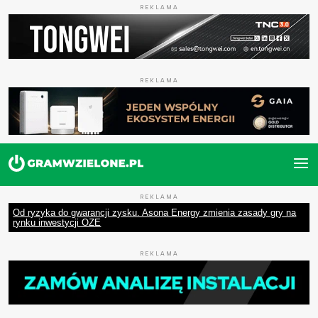
REKLAMA
REKLAMA
REKLAMA
Od ryzyka do gwarancji zysku. Asona Energy zmienia zasady gry na
rynku inwestycji OZE
REKLAMA