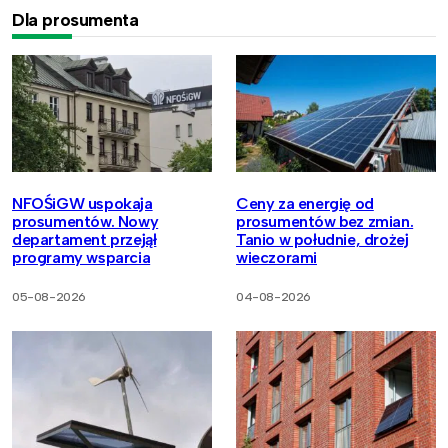
Dla prosumenta
NFOŚiGW uspokaja
Ceny za energię od
prosumentów. Nowy
prosumentów bez zmian.
departament przejął
Tanio w południe, drożej
programy wsparcia
wieczorami
05-08-2026
04-08-2026