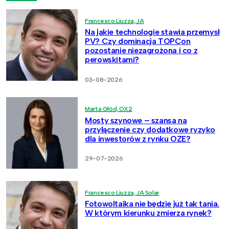
Francesco Liuzza, JA
Na jakie technologie stawia przemysł
PV? Czy dominacja TOPCon
pozostanie niezagrożona i co z
perowskitami?
03-08-2026
Marta Głód, OX2
Mosty szynowe – szansa na
przyłączenie czy dodatkowe ryzyko
dla inwestorów z rynku OZE?
29-07-2026
Francesco Liuzza, JA Solar
Fotowoltaika nie będzie już tak tania.
W którym kierunku zmierza rynek?