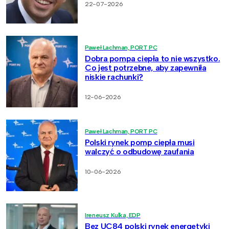
22-07-2026
Paweł Lachman, PORT PC
Dobra pompa ciepła to nie wszystko.
Co jest potrzebne, aby zapewniła
niskie rachunki?
12-06-2026
Paweł Lachman, PORT PC
Polski rynek pomp ciepła musi
walczyć o odbudowę zaufania
10-06-2026
Ireneusz Kulka, EDP
Bez UC84 polski rynek energetyki