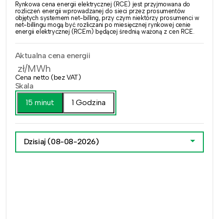
Rynkowa cena energii elektrycznej (RCE) jest przyjmowana do
rozliczeń energii wprowadzanej do sieci przez prosumentów
objętych systemem net-billing, przy czym niektórzy prosumenci w
net-billingu mogą być rozliczani po miesięcznej rynkowej cenie
energii elektrycznej (RCEm) będącej średnią ważoną z cen RCE.
Aktualna cena energii
zł/MWh
Cena netto (bez VAT)
Skala
15 minut
1 Godzina
Dzisiaj
(08-08-2026)