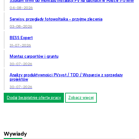
Szukam firmy do montażu instalacji PV na dachach w Polsce 1-5 MW
04-08-2026
Serwisy, przeglądy fotowoltaika - przyjmę zlecenia
03-08-2026
BESS Expert
31-07-2026
Montaż carportów i gruntu
30-07-2026
Analizy produktywności PVsyst / TDD / Wsparcie z sprzedaży
projektów
30-07-2026
Dodaj bezpłatnie ofertę pracy
Zobacz więcej
Wywiady