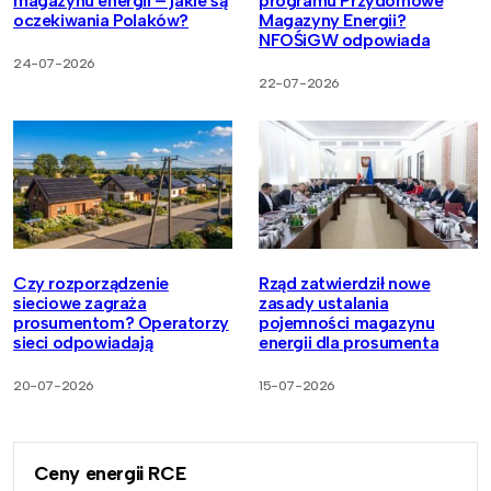
magazynu energii – jakie są
programu Przydomowe
oczekiwania Polaków?
Magazyny Energii?
NFOŚiGW odpowiada
24-07-2026
22-07-2026
Czy rozporządzenie
Rząd zatwierdził nowe
sieciowe zagraża
zasady ustalania
prosumentom? Operatorzy
pojemności magazynu
sieci odpowiadają
energii dla prosumenta
20-07-2026
15-07-2026
Ceny energii RCE