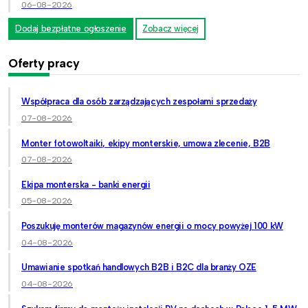
06-08-2026
Dodaj bezpłatne ogłoszenie
Zobacz więcej
Oferty pracy
Współpraca dla osób zarządzających zespołami sprzedaży
07-08-2026
Monter fotowoltaiki, ekipy monterskie, umowa zlecenie, B2B
07-08-2026
Ekipa monterska - banki energii
05-08-2026
Poszukuję monterów magazynów energii o mocy powyżej 100 kW
04-08-2026
Umawianie spotkań handlowych B2B i B2C dla branży OZE
04-08-2026