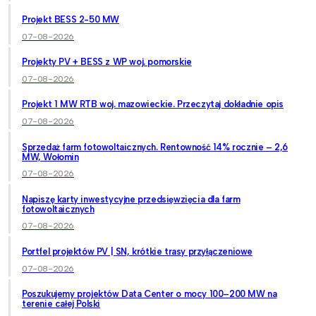
Projekt BESS 2-50 MW
07-08-2026
Projekty PV + BESS z WP woj. pomorskie
07-08-2026
Projekt 1 MW RTB woj. mazowieckie. Przeczytaj dokładnie opis
07-08-2026
Sprzedaż farm fotowoltaicznych. Rentowność 14% rocznie – 2,6
MW, Wołomin
07-08-2026
Napiszę karty inwestycyjne przedsięwzięcia dla farm
fotowoltaicznych
07-08-2026
Portfel projektów PV | SN, krótkie trasy przyłączeniowe
07-08-2026
Poszukujemy projektów Data Center o mocy 100–200 MW na
terenie całej Polski