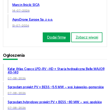
Marcin Ilnicki SICA
14-07-2026
AgroDrone Europe Sp. z o.o.
13-07-2026
Dodaj firmę
Zobacz więcej
Ogłoszenia
Kafar Atlas Copco LPD-RV -HD + Stacja hydrauliczna Belle MAJOR
40-140
07-08-2026
Sprzedam projekt PV + BESS ~5,5 MW – woj. kujawsko-pomorskie
07-08-2026
Sprzedam hybrydowy projekt PV + BESS ~80 MW – woj. opolskie
07-08-2026