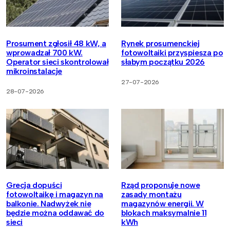
Prosument zgłosił 48 kW, a
Rynek prosumenckiej
wprowadzał 700 kW.
fotowoltaiki przyspiesza po
Operator sieci skontrolował
słabym początku 2026
mikroinstalacje
27-07-2026
28-07-2026
Grecja dopuści
Rząd proponuje nowe
fotowoltaikę i magazyn na
zasady montażu
balkonie. Nadwyżek nie
magazynów energii. W
będzie można oddawać do
blokach maksymalnie 11
sieci
kWh