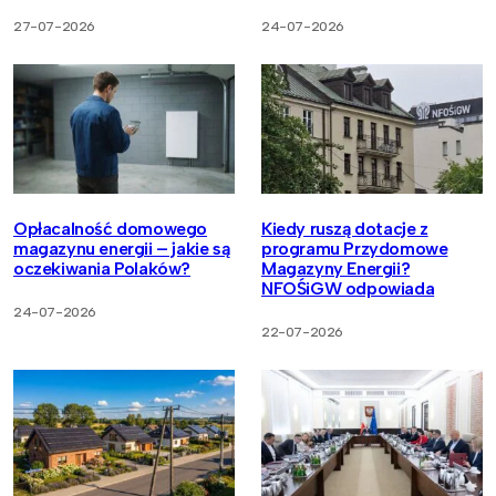
27-07-2026
24-07-2026
Opłacalność domowego
Kiedy ruszą dotacje z
magazynu energii – jakie są
programu Przydomowe
oczekiwania Polaków?
Magazyny Energii?
NFOŚiGW odpowiada
24-07-2026
22-07-2026