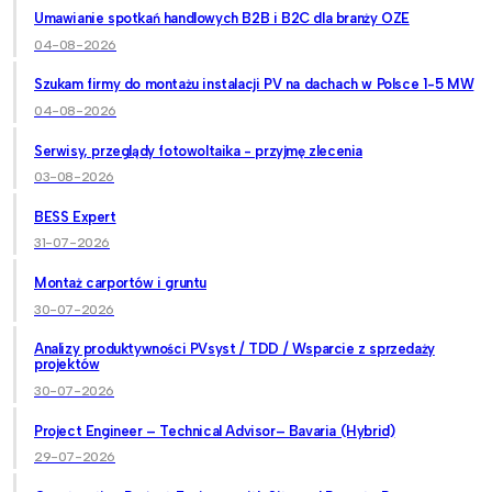
Umawianie spotkań handlowych B2B i B2C dla branży OZE
04-08-2026
Szukam firmy do montażu instalacji PV na dachach w Polsce 1-5 MW
04-08-2026
Serwisy, przeglądy fotowoltaika - przyjmę zlecenia
03-08-2026
BESS Expert
31-07-2026
Montaż carportów i gruntu
30-07-2026
Analizy produktywności PVsyst / TDD / Wsparcie z sprzedaży
projektów
30-07-2026
Project Engineer – Technical Advisor– Bavaria (Hybrid)
29-07-2026