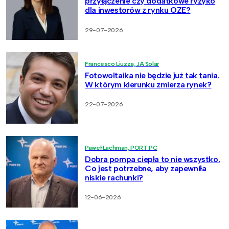
przyłączenie czy dodatkowe ryzyko
dla inwestorów z rynku OZE?
29-07-2026
Francesco Liuzza, JA Solar
Fotowoltaika nie będzie już tak tania.
W którym kierunku zmierza rynek?
22-07-2026
Paweł Lachman, PORT PC
Dobra pompa ciepła to nie wszystko.
Co jest potrzebne, aby zapewniła
niskie rachunki?
12-06-2026