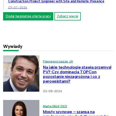
Construction Project Engineer with Site and Remote Presence
29-07-2026
Dodaj bezpłatnie ofertę pracy
Zobacz więcej
Wywiady
Francesco Liuzza, JA
Na jakie technologie stawia przemysł
PV? Czy dominacja TOPCon
pozostanie niezagrożona i co z
perowskitami?
03-08-2026
Marta Głód, OX2
Mosty szynowe – szansa na