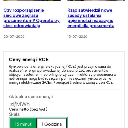
Czy rozporządzenie
Rząd zatwierdził nowe
sieciowe zagraża
zasady ustalania
prosumentom? Operatorzy
pojemności magazynu
sieci odpowiadają
energii dla prosumenta
20-07-2026
15-07-2026
Ceny energii RCE
Rynkowa cena energii elektrycznej (RCE) jest przyjmowana do
rozliczeń energii wprowadzanej do sieci przez prosumentów
objętych systemem net-billing, przy czym niektórzy prosumenci w
net-billingu mogą być rozliczani po miesięcznej rynkowej cenie
energii elektrycznej (RCEm) będącej średnią ważoną z cen RCE.
Aktualna cena energii
zł/MWh
Cena netto (bez VAT)
Skala
15 minut
1 Godzina