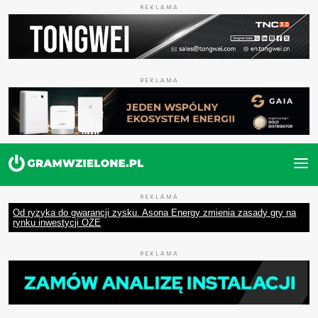
REKLAMA
REKLAMA
REKLAMA
Od ryzyka do gwarancji zysku. Asona Energy zmienia zasady gry na
rynku inwestycji OZE
REKLAMA