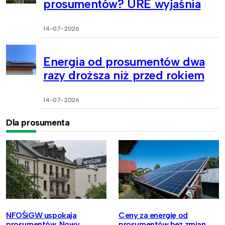
prosumentów? URE wyjaśnia
14-07-2026
Energia od prosumentów dwa
razy droższa niż przed rokiem
14-07-2026
Dla prosumenta
NFOŚiGW uspokaja
Ceny za energię od
prosumentów. Nowy
prosumentów bez zmian.