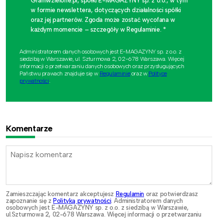
Gramwzielone.pl, spółki E-MAGAZYNY sp. z o.o., w tym
w formie newslettera, dotyczących działalności spółki
oraz jej partnerów. Zgoda może zostać wycofana w
każdym momencie – szczegóły w Regulaminie. *
Administratorem danych osobowych jest E-MAGAZYNY sp. z o.o. z
siedzibą w Warszawie, ul. Szturmowa 2, 02-678 Warszawa. Więcej
informacji o przetwarzaniu danych osobowych oraz przysługujących
Państwu prawach znajduje się w
Regulaminie
oraz w
Polityce
prywatności
.
Komentarze
Zamieszczając komentarz akceptujesz
Regulamin
oraz potwierdzasz
zapoznanie się z
Polityką prywatności
. Administratorem danych
osobowych jest E-MAGAZYNY sp. z o.o. z siedzibą w Warszawie,
ul.Szturmowa 2, 02-678 Warszawa. Więcej informacji o przetwarzaniu