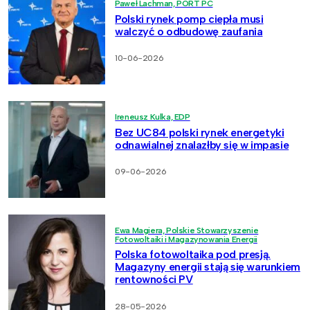
Paweł Lachman, PORT PC
Polski rynek pomp ciepła musi
walczyć o odbudowę zaufania
10-06-2026
Ireneusz Kulka, EDP
Bez UC84 polski rynek energetyki
odnawialnej znalazłby się w impasie
09-06-2026
Ewa Magiera, Polskie Stowarzyszenie
Fotowoltaiki i Magazynowania Energii
Polska fotowoltaika pod presją.
Magazyny energii stają się warunkiem
rentowności PV
28-05-2026