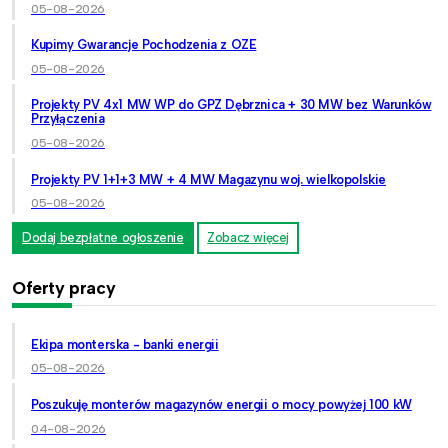
05-08-2026
Kupimy Gwarancje Pochodzenia z OZE
05-08-2026
Projekty PV 4x1 MW WP do GPZ Dębrznica + 30 MW bez Warunków
Przyłączenia
05-08-2026
Projekty PV 1+1+3 MW + 4 MW Magazynu woj. wielkopolskie
05-08-2026
Dodaj bezpłatne ogłoszenie
Zobacz więcej
Oferty pracy
Ekipa monterska - banki energii
05-08-2026
Poszukuję monterów magazynów energii o mocy powyżej 100 kW
04-08-2026