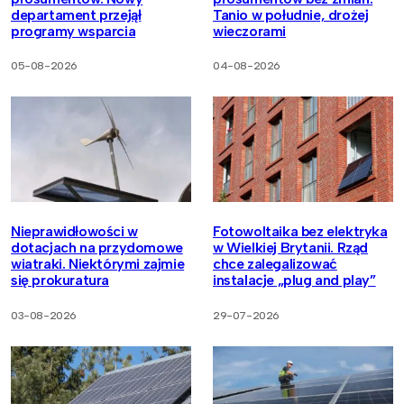
departament przejął
Tanio w południe, drożej
programy wsparcia
wieczorami
05-08-2026
04-08-2026
Nieprawidłowości w
Fotowoltaika bez elektryka
dotacjach na przydomowe
w Wielkiej Brytanii. Rząd
wiatraki. Niektórymi zajmie
chce zalegalizować
się prokuratura
instalacje „plug and play”
03-08-2026
29-07-2026