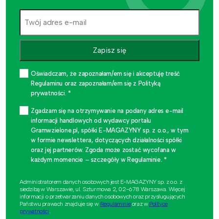
tysięcy
MWh
oraz
ciepła
Zapisz się
około
Oświadczam, że zapoznałam/em się i akceptuję treść
796
Regulaminu oraz zapoznałam/em się z Polityką
tysięcy
prywatności. *
GJ.
Zgadzam się na otrzymywanie na podany adres e-mail
Planowane
informacji handlowych od wydawcy portalu
Gramwzielone.pl, spółki E-MAGAZYNY sp. z o.o., w tym
zużycie
w formie newslettera, dotyczących działalności spółki
biomasy
oraz jej partnerów. Zgoda może zostać wycofana w
to
każdym momencie – szczegóły w Regulaminie. *
około
Administratorem danych osobowych jest E-MAGAZYNY sp. z o.o. z
135
siedzibą w Warszawie, ul. Szturmowa 2, 02-678 Warszawa. Więcej
informacji o przetwarzaniu danych osobowych oraz przysługujących
tysięcy
Państwu prawach znajduje się w
Regulaminie
oraz w
Polityce
prywatności
.
ton