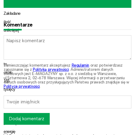
rocznie.
Zakładane
ilość
Komentarze
unikniętej
emisji
dwutlenku
węgla
to
Zamieszczając komentarz akceptujesz
Regulamin
oraz potwierdzasz
zapoznanie się z
Polityką prywatności
. Administratorem danych
około
osobowych jest E-MAGAZYNY sp. z o.o. z siedzibą w Warszawie,
ul.Szturmowa 2, 02-678 Warszawa. Więcej informacji o przetwarzaniu
155
danych osobowych oraz przysługujących Państwu prawach znajduje się w
Polityce prywatności
.
tysięcy
ton
rocznie.
Produkując
Dodaj komentarz
„zieloną”
energię