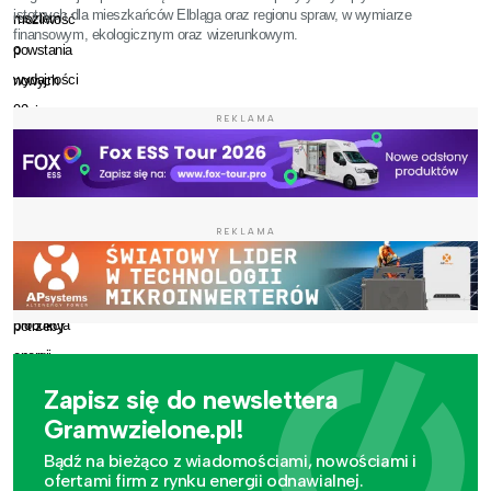
istotnych dla mieszkańców Elbląga oraz regionu spraw, w wymiarze
rusztem
możliwość
finansowym, ekologicznym oraz wizerunkowym.
o
powstania
wydajności
nowych
90
miejsc
REKLAMA
ton
pracy
pary
w
na
zakładach
godzinę.
produkujących
REKLAMA
Planowana
pelety
roczna
na
produkcja
potrzeby
energii
nowego
elektrycznej
bloku
Zapisz się do newslettera
to
energetycznego.
Gramwzielone.pl!
około
Bądź na bieżąco z wiadomościami, nowościami i
ofertami firm z rynku energii odnawialnej.
165