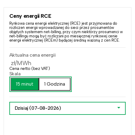
Ceny energii RCE
Rynkowa cena energii elektrycznej (RCE) jest przyjmowana do
rozliczeń energii wprowadzanej do sieci przez prosumentów
objętych systemem net-billing, przy czym niektórzy prosumenci w
net-billingu mogą być rozliczani po miesięcznej rynkowej cenie
energii elektrycznej (RCEm) będącej średnią ważoną z cen RCE.
Aktualna cena energii
zł/MWh
Cena netto (bez VAT)
Skala
15 minut
1 Godzina
Dzisiaj
(07-08-2026)