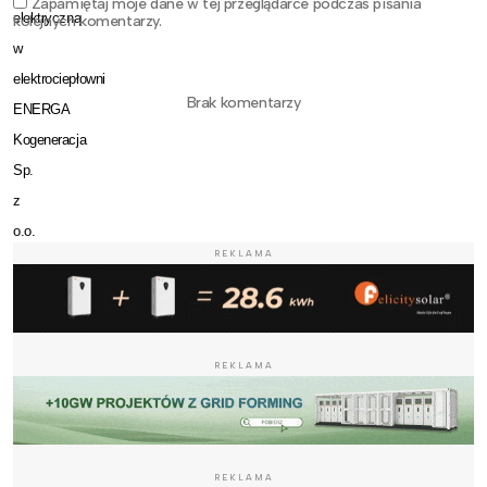
Zapamiętaj moje dane w tej przeglądarce podczas pisania
elektryczną
kolejnych komentarzy.
w
elektrociepłowni
Brak komentarzy
ENERGA
Kogeneracja
Sp.
z
o.o.
REKLAMA
ma
możliwość
uzyskania
dodatkowych
REKLAMA
przychodów
ze
sprzedaży
tzw.
REKLAMA