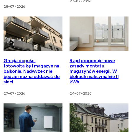
27-07-2026
28-07-2026
Grecja dopuści
Rząd proponuje nowe
fotowoltaikę i magazyn na
zasady montażu
balkonie. Nadwyżek nie
magazynów energii. W
będzie można oddawać do
blokach maksymalnie 11
sieci
kWh
27-07-2026
24-07-2026