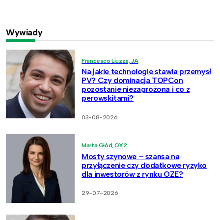
Wywiady
Francesco Liuzza, JA
Na jakie technologie stawia przemysł
PV? Czy dominacja TOPCon
pozostanie niezagrożona i co z
perowskitami?
03-08-2026
Marta Głód, OX2
Mosty szynowe – szansa na
przyłączenie czy dodatkowe ryzyko
dla inwestorów z rynku OZE?
29-07-2026