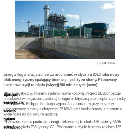
egl.eu press
Energa Kogeneracja zamierza uruchomić w styczniu 2013 roku nowy
blok energetyczny spalający biomasę – pelety ze słomy. Planowany
koszt inwestycji to około {więcej}200 mln złotych (netto).
Blok energetyczny, któremu nadano nazwę kodową „Projekt BB20p” będzie
Blok
Spalając
Realizacja
produkował w skojarzeniu „zieloną” energię elektryczną oraz ciepło na potrzeby
energetyczny,
biomasę
budowy
mieszkańców Elbląga. Instalacja wyposażona będzie między innymi w
turbogenerator o mocy elektrycznej 25 MWe oraz kocioł parowy z rusztem o
któremu
w
nowego
wydajności 90 ton pary na godzinę.
nadano
postaci
bloku
Planowana roczna produkcja energii elektrycznej to około 165 tysięcy MWh
nazwę
pelet
oraz ciepła około 796 tysięcy GJ. Planowane zużycie biomasy to około 135
spalającego