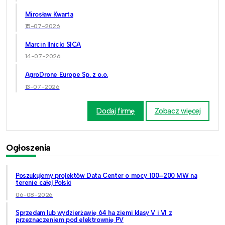
Mirosław Kwarta
15-07-2026
Marcin Ilnicki SICA
14-07-2026
AgroDrone Europe Sp. z o.o.
13-07-2026
Dodaj firmę
Zobacz więcej
Ogłoszenia
Poszukujemy projektów Data Center o mocy 100–200 MW na
terenie całej Polski
06-08-2026
Sprzedam lub wydzierżawię 64 ha ziemi klasy V i VI z
przeznaczeniem pod elektrownię PV