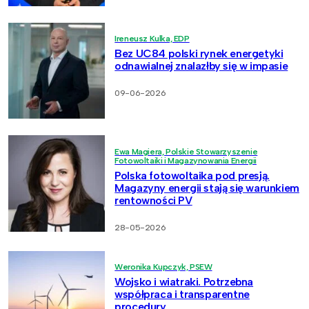
Ireneusz Kulka, EDP
Bez UC84 polski rynek energetyki
odnawialnej znalazłby się w impasie
09-06-2026
Ewa Magiera, Polskie Stowarzyszenie
Fotowoltaiki i Magazynowania Energii
Polska fotowoltaika pod presją.
Magazyny energii stają się warunkiem
rentowności PV
28-05-2026
Weronika Kupczyk, PSEW
Wojsko i wiatraki. Potrzebna
współpraca i transparentne
procedury