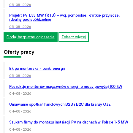
05-08-2026
Projekt PV 1,33 MW (RTB) – woj. pomorskie, krótkie przyłącze,
idealny pod spółdzielnię
05-08-2026
Dodaj bezpłatne ogłoszenie
Zobacz więcej
Oferty pracy
Ekipa monterska - banki energii
05-08-2026
Poszukuję monterów magazynów energii o mocy powyżej 100 kW
04-08-2026
Umawianie spotkań handlowych B2B i B2C dla branży OZE
04-08-2026
Szukam firmy do montażu instalacji PV na dachach w Polsce 1-5 MW
04-08-2026