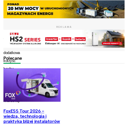
„zielonych
certyfikatów”.
Dla
REKLAMA
spółki
jest
do
dodatkowa
Polecane
korzyść
bardzo
znacząco
poprawiająca
stabilność
finansową.
FoxESS Tour 2026 -
wiedza, technologia i
praktyka bliżej instalatorów