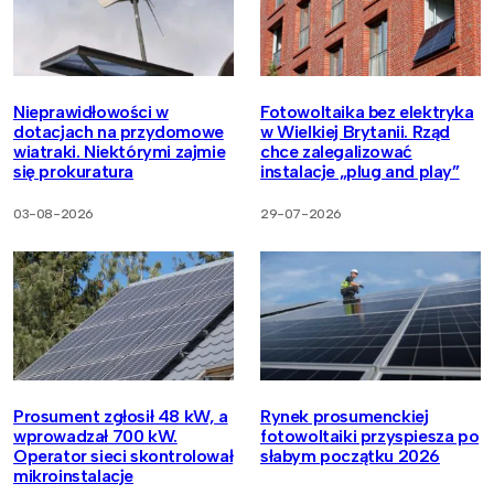
Nieprawidłowości w
Fotowoltaika bez elektryka
dotacjach na przydomowe
w Wielkiej Brytanii. Rząd
wiatraki. Niektórymi zajmie
chce zalegalizować
się prokuratura
instalacje „plug and play”
03-08-2026
29-07-2026
Prosument zgłosił 48 kW, a
Rynek prosumenckiej
wprowadzał 700 kW.
fotowoltaiki przyspiesza po
Operator sieci skontrolował
słabym początku 2026
mikroinstalacje