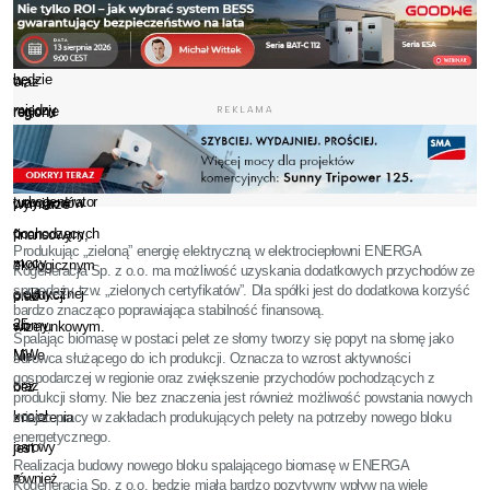
Instalacja
aktywności
mieszkańców
wyposażona
gospodarczej
Elbląga
będzie
w
oraz
między
regionie
REKLAMA
regionu
innymi
oraz
spraw,
w
zwiększenie
w
turbogenerator
przychodów
wymiarze
o
pochodzących
finansowym,
Produkując „zieloną” energię elektryczną w elektrociepłowni ENERGA
mocy
z
ekologicznym
Kogeneracja Sp. z o.o. ma możliwość uzyskania dodatkowych przychodów ze
sprzedaży tzw. „zielonych certyfikatów”. Dla spółki jest do dodatkowa korzyść
elektrycznej
produkcji
oraz
bardzo znacząco poprawiająca stabilność finansową.
25
słomy.
wizerunkowym.
Spalając biomasę w postaci pelet ze słomy tworzy się popyt na słomę jako
MWe
Nie
surowca służącego do ich produkcji. Oznacza to wzrost aktywności
gospodarczej w regionie oraz zwiększenie przychodów pochodzących z
oraz
bez
produkcji słomy. Nie bez znaczenia jest również możliwość powstania nowych
kocioł
miejsc pracy w zakładach produkujących pelety na potrzeby nowego bloku
znaczenia
energetycznego.
parowy
jest
Realizacja budowy nowego bloku spalającego biomasę w ENERGA
z
również
Kogeneracja Sp. z o.o. będzie miała bardzo pozytywny wpływ na wiele