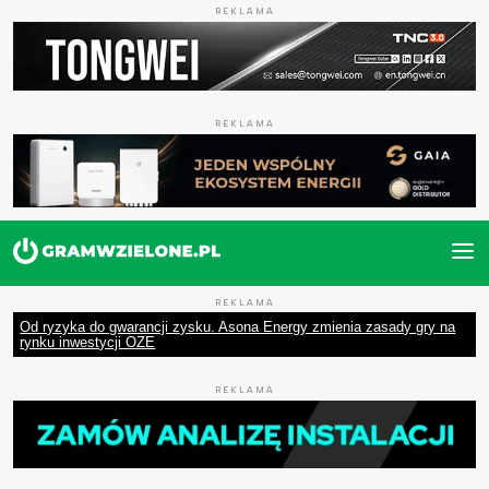
REKLAMA
REKLAMA
REKLAMA
Od ryzyka do gwarancji zysku. Asona Energy zmienia zasady gry na
rynku inwestycji OZE
REKLAMA