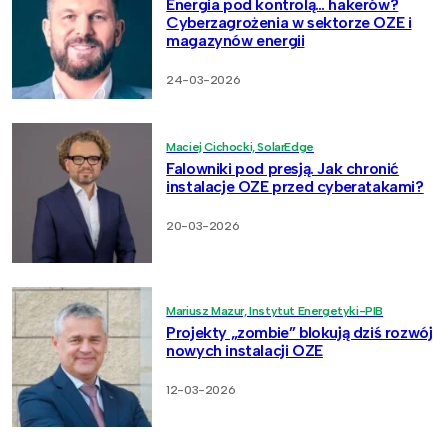
Energia pod kontrolą… hakerów?
Cyberzagrożenia w sektorze OZE i
magazynów energii
24-03-2026
Maciej Cichocki, SolarEdge
Falowniki pod presją. Jak chronić
instalacje OZE przed cyberatakami?
20-03-2026
Mariusz Mazur, Instytut Energetyki-PIB
Projekty „zombie” blokują dziś rozwój
nowych instalacji OZE
12-03-2026