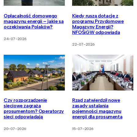
Opłacalność domowego
Kiedy ruszą dotacje z
magazynu energii – jakie są
programu Przydomowe
oczekiwania Polaków?
Magazyny Energii?
NFOŚiGW odpowiada
24-07-2026
22-07-2026
Czy rozporządzenie
Rząd zatwierdził nowe
sieciowe zagraża
zasady ustalania
prosumentom? Operatorzy
pojemności magazynu
sieci odpowiadają
energii dla prosumenta
20-07-2026
15-07-2026