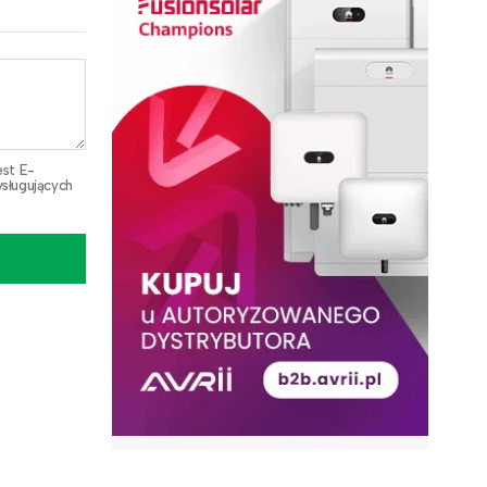
est E-
sługujących