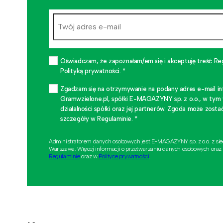
Oświadczam, że zapoznałam/em się i akceptuję treść Re
Polityką prywatności. *
Zgadzam się na otrzymywanie na podany adres e-mail i
Gramwzielone.pl, spółki E-MAGAZYNY sp. z o.o., w tym
działalności spółki oraz jej partnerów. Zgoda może zo
szczegóły w Regulaminie. *
Administratorem danych osobowych jest E-MAGAZYNY sp. z o.o. z si
Warszawa. Więcej informacji o przetwarzaniu danych osobowych oraz
Regulaminie
oraz w
Polityce prywatności
.