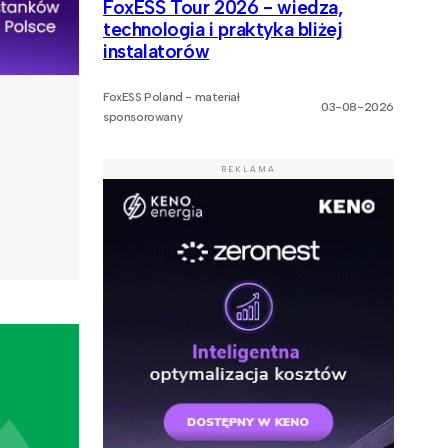
FoxESS Tour 2026 - wiedza,
technologia i praktyka bliżej
instalatorów
FoxESS Poland - materiał
03-08-2026
sponsorowany
REKLAMA