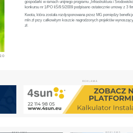
gospodarki w ramach unijnego programu „Infrastruktura i Środowisk
konkursu nr 1/PO IiŚ/9.5/2009 podpisano ostatecznie umowy z 3 fi
Kwota, która została rozdysponowana przez MG pomiędzy beneficje
mln zł przy całkowitym koszcie nagrodzonych projektów wynosząc
zł.
2.0
REKLAMA
REKLAMA
REKLAMA