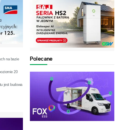
Polecane
ych na bazie
poziomie 20
tu jest budowa