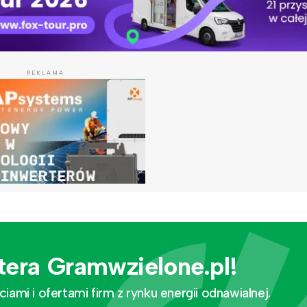
REKLAMA
tera Gramwzielone.pl!
mi i ofertami firm z rynku energii odnawialnej.