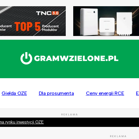
Giełda OZE
Dla prosumenta
Ceny energii RCE
E
REKLAMA
na rynku inwestycji OZE
REKLAMA