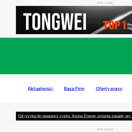
REKLAMA
Aktualności
Baza Firm
Oferty pracy
Od ryzyka do gwarancji zysku. Asona Energy zmienia zasady gry 
REKLAMA