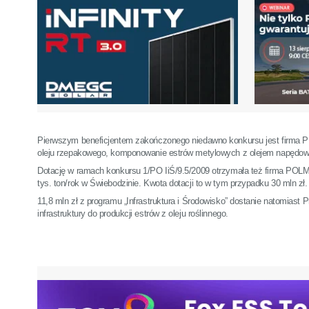
Pierwszym beneficjentem zakończonego niedawno konkursu jest firma PPH
oleju rzepakowego, komponowanie estrów metylowych z olejem napędowy
Dotację w ramach konkursu 1/PO IiŚ/9.5/2009 otrzymała też firma POLMAX
tys. ton/rok w Świebodzinie. Kwota dotacji to w tym przypadku 30 mln zł.
11,8 mln zł z programu „Infrastruktura i Środowisko” dostanie natomia
infrastruktury do produkcji estrów z oleju roślinnego.