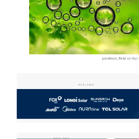
jurvetson, flickr cc-by-
REKLAMA
REKLAMA