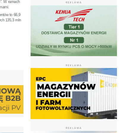
o”. W ramach
REKLAMA
rmami.
ntów to 66,9
ych 135,3 mln
REKLAMA
REKLAMA