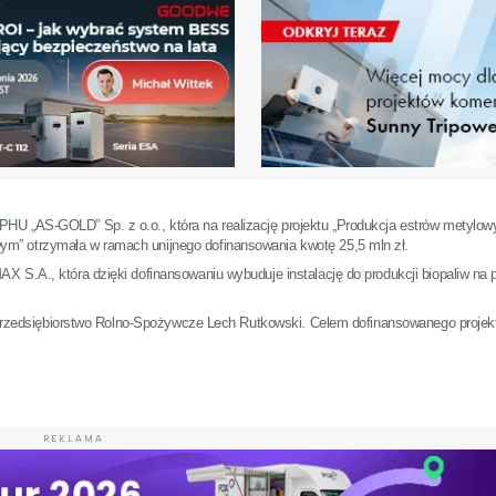
U „AS-GOLD” Sp. z o.o., która na realizację projektu „Produkcja estrów metylow
m” otrzymała w ramach unijnego dofinansowania kwotę 25,5 mln zł.
 S.A., która dzięki dofinansowaniu wybuduje instalację do produkcji biopaliw na 
st Przedsiębiorstwo Rolno-Spożywcze Lech Rutkowski. Celem dofinansowanego projek
REKLAMA