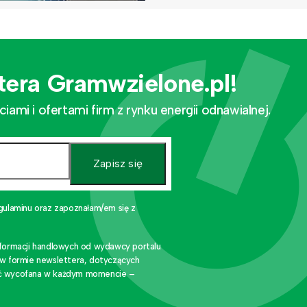
tera Gramwzielone.pl!
mi i ofertami firm z rynku energii odnawialnej.
Zapisz się
gulaminu oraz zapoznałam/em się z
nformacji handlowych od wydawcy portalu
 w formie newslettera, dotyczących
stać wycofana w każdym momencie –