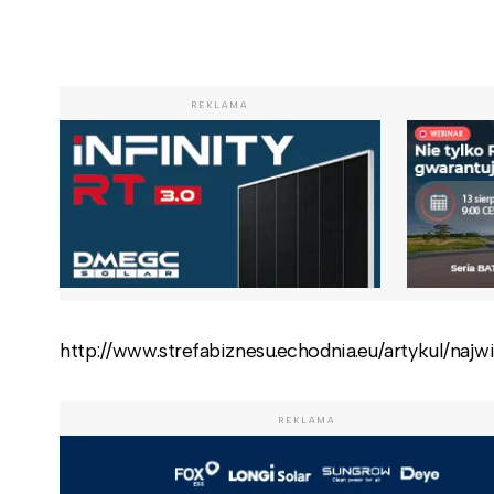
REKLAMA
http://www.strefabiznesu.echodnia.eu/artykul/n
REKLAMA