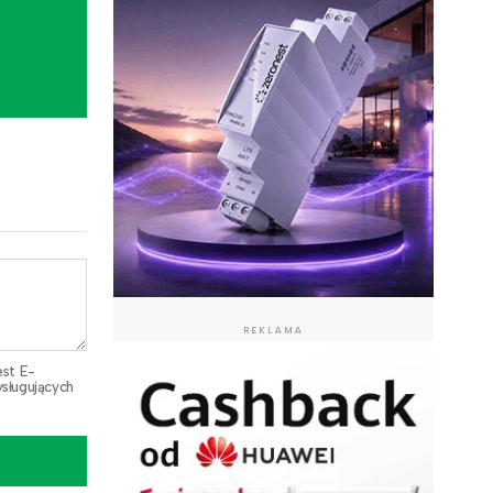
REKLAMA
est E-
sługujących