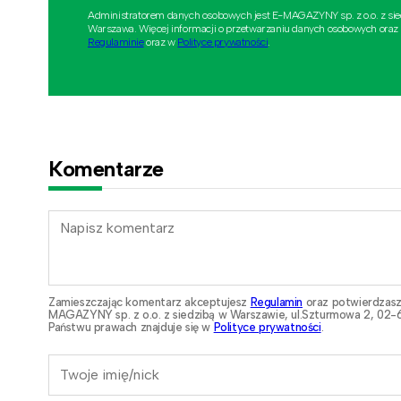
Administratorem danych osobowych jest E-MAGAZYNY sp. z o.o. z si
Warszawa. Więcej informacji o przetwarzaniu danych osobowych oraz
Regulaminie
oraz w
Polityce prywatności
.
Komentarze
Zamieszczając komentarz akceptujesz
Regulamin
oraz potwierdzasz
MAGAZYNY sp. z o.o. z siedzibą w Warszawie, ul.Szturmowa 2, 02-6
Państwu prawach znajduje się w
Polityce prywatności
.