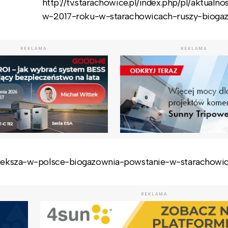
http://tv.starachowice.pl/index.php/pl/aktualno
w-2017-roku-w-starachowicach-ruszy-bioga
REKLAMA
REKLAMA
ajwieksza-w-polsce-biogazownia-powstanie-w-starachowi
REKLAMA