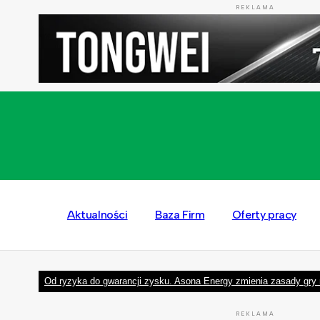
REKLAMA
Aktualności
Baza Firm
Oferty pracy
Od ryzyka do gwarancji zysku. Asona Energy zmienia zasady gry 
REKLAMA