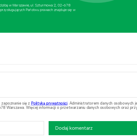
edzibą w Warszawie, ul. Szturmowa 2, 02-678
 przysługujących Państwu prawach znajduje się w
 zapoznanie się z
Polityką prywatności
. Administratorem danych osobowych j
78 Warszawa. Więcej informacji o przetwarzaniu danych osobowych oraz przy
Dodaj komentarz