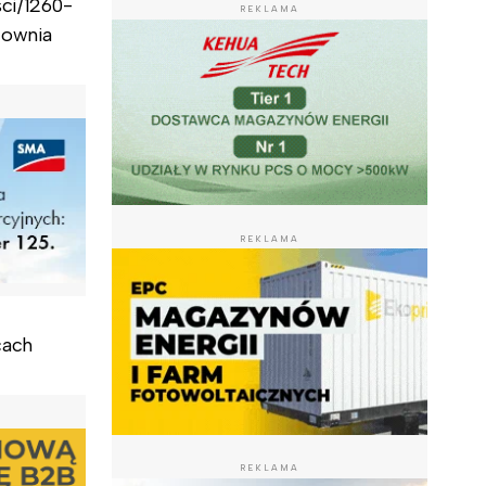
sci/1260-
REKLAMA
zownia
REKLAMA
cach
REKLAMA