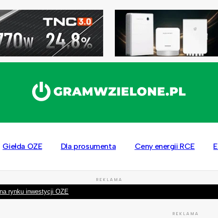
Giełda OZE
Dla prosumenta
Ceny energii RCE
E
REKLAMA
na rynku inwestycji OZE
REKLAMA