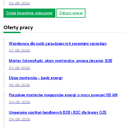
06-08-2026
Dodaj bezpłatne ogłoszenie
Zobacz więcej
Oferty pracy
Współpraca dla osób zarządzających zespołami sprzedaży
07-08-2026
Monter fotowoltaiki, ekipy monterskie, umowa zlecenie, B2B
07-08-2026
Ekipa monterska - banki energii
05-08-2026
Poszukuję monterów magazynów energii o mocy powyżej 100 kW
04-08-2026
Umawianie spotkań handlowych B2B i B2C dla branży OZE
04-08-2026