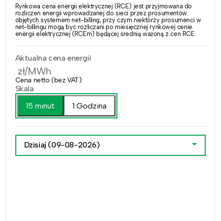
Rynkowa cena energii elektrycznej (RCE) jest przyjmowana do
rozliczeń energii wprowadzanej do sieci przez prosumentów
objętych systemem net-billing, przy czym niektórzy prosumenci w
net-billingu mogą być rozliczani po miesięcznej rynkowej cenie
energii elektrycznej (RCEm) będącej średnią ważoną z cen RCE.
Aktualna cena energii
zł/MWh
Cena netto (bez VAT)
Skala
15 minut
1 Godzina
Dzisiaj
(09-08-2026)