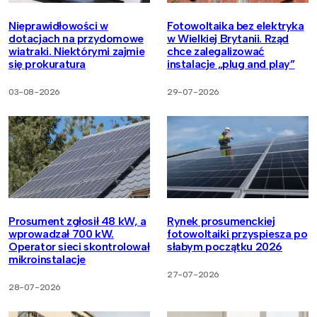
Nieprawidłowości w
Fotowoltaika bez elektryka
dotacjach na przydomowe
w Wielkiej Brytanii. Rząd
wiatraki. Niektórymi zajmie
chce zalegalizować
się prokuratura
instalacje „plug and play”
03-08-2026
29-07-2026
Prosument zgłosił 48 kW, a
Rynek prosumenckiej
wprowadzał 700 kW.
fotowoltaiki przyspiesza po
Operator sieci skontrolował
słabym początku 2026
mikroinstalacje
27-07-2026
28-07-2026