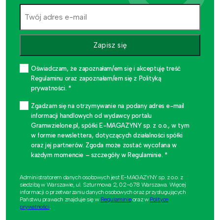
Zapisz się
Oświadczam, że zapoznałam/em się i akceptuję treść
Regulaminu oraz zapoznałam/em się z Polityką
prywatności. *
Zgadzam się na otrzymywanie na podany adres e-mail
informacji handlowych od wydawcy portalu
Gramwzielone.pl, spółki E-MAGAZYNY sp. z o.o., w tym
w formie newslettera, dotyczących działalności spółki
oraz jej partnerów. Zgoda może zostać wycofana w
każdym momencie – szczegóły w Regulaminie. *
Administratorem danych osobowych jest E-MAGAZYNY sp. z o.o. z
siedzibą w Warszawie, ul. Szturmowa 2, 02-678 Warszawa. Więcej
informacji o przetwarzaniu danych osobowych oraz przysługujących
Państwu prawach znajduje się w
Regulaminie
oraz w
Polityce
prywatności
.