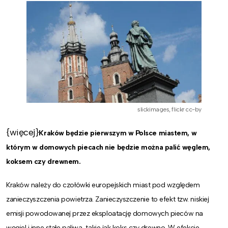
slickimages, flickr cc-by
{więcej}
Kraków będzie pierwszym w Polsce miastem, w
którym w domowych piecach nie będzie można palić węglem,
koksem czy drewnem.
Kraków należy do czołówki europejskich miast pod względem
zanieczyszczenia powietrza. Zanieczyszczenie to efekt tzw. niskiej
emisji powodowanej przez eksploatację domowych pieców na
węgiel i inne stałe paliwa, takie jak koks czy drewno. W efekcie,