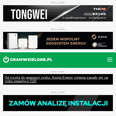
REKLAMA
REKLAMA
REKLAMA
Od ryzyka do gwarancji zysku. Asona Energy zmienia zasady gry na
rynku inwestycji OZE
REKLAMA