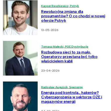
Kacper Raszkiewicz, Pstryk
Rewolucyjna zmiana dla
prosumentów? O co chodzi w nowej
ofercie Pstryk
13-05-2026
Tomasz Małecki, PGE Dystrybucja
Rozbudowa sieci to za mało.
Operatorzy przestaną być tylko
właścicielem kabli
23-04-2026
Radosław Auguścik, Sigenergy
Energia pod kontrolą… hakerów?
Cyberzagrożenia w sektorze OZE i
magazynów energii