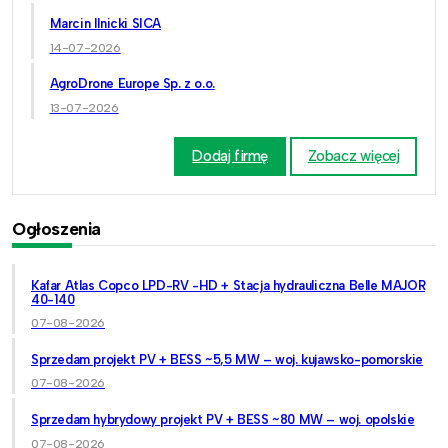
Marcin Ilnicki SICA
14-07-2026
AgroDrone Europe Sp. z o.o.
13-07-2026
Dodaj firmę
Zobacz więcej
Ogłoszenia
Kafar Atlas Copco LPD-RV -HD + Stacja hydrauliczna Belle MAJOR
40-140
07-08-2026
Sprzedam projekt PV + BESS ~5,5 MW – woj. kujawsko-pomorskie
07-08-2026
Sprzedam hybrydowy projekt PV + BESS ~80 MW – woj. opolskie
07-08-2026