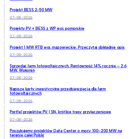
Projekt BESS 2-50 MW
07-08-2026
Projekty PV + BESS z WP woj. pomorskie
07-08-2026
Projekt 1 MW RTB woj. mazowieckie. Przeczytaj dokładnie opis
07-08-2026
Sprzedaż farm fotowoltaicznych. Rentowność 14% rocznie – 2,6
MW, Wołomin
07-08-2026
Napiszę karty inwestycyjne przedsięwzięcia dla farm
fotowoltaicznych
07-08-2026
Portfel projektów PV | SN, krótkie trasy przyłączeniowe
07-08-2026
Poszukujemy projektów Data Center o mocy 100–200 MW na
terenie całej Polski