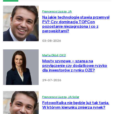
Francesco Liuzza, JA
Na jakie technologie stawia przemysł
PV? Czy dominacja TOPCon
pozostanie niezagrożona i co z
perowskitami?
03-08-2026
Marta Głód, OX2
Mosty szynowe – szansa na
przyłączenie czy dodatkowe ryzyko
dla inwestorów z rynku OZE?
29-07-2026
Francesco Liuzza, JA Solar
Fotowoltaika nie będzie już tak tania.
W którym kierunku zmierza rynek?