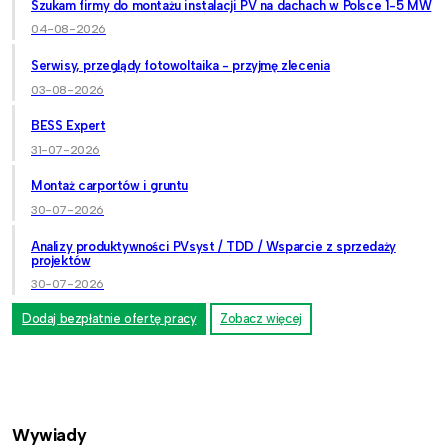
Szukam firmy do montażu instalacji PV na dachach w Polsce 1-5 MW
04-08-2026
Serwisy, przeglądy fotowoltaika - przyjmę zlecenia
03-08-2026
BESS Expert
31-07-2026
Montaż carportów i gruntu
30-07-2026
Analizy produktywności PVsyst / TDD / Wsparcie z sprzedaży
projektów
30-07-2026
Dodaj bezpłatnie ofertę pracy
Zobacz więcej
Wywiady