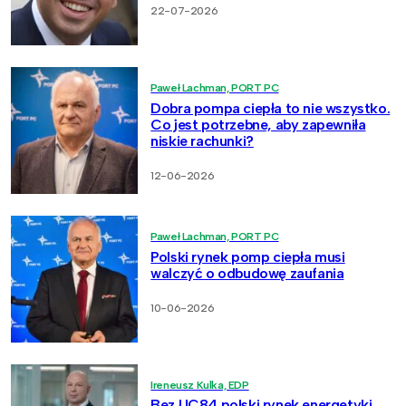
22-07-2026
Paweł Lachman, PORT PC
Dobra pompa ciepła to nie wszystko.
Co jest potrzebne, aby zapewniła
niskie rachunki?
12-06-2026
Paweł Lachman, PORT PC
Polski rynek pomp ciepła musi
walczyć o odbudowę zaufania
10-06-2026
Ireneusz Kulka, EDP
Bez UC84 polski rynek energetyki