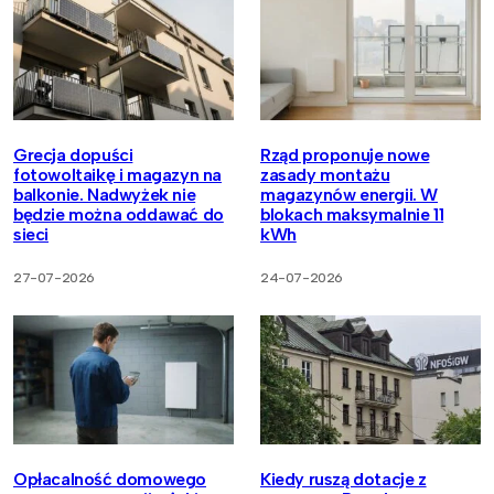
Grecja dopuści
Rząd proponuje nowe
fotowoltaikę i magazyn na
zasady montażu
balkonie. Nadwyżek nie
magazynów energii. W
będzie można oddawać do
blokach maksymalnie 11
sieci
kWh
27-07-2026
24-07-2026
Opłacalność domowego
Kiedy ruszą dotacje z