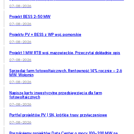
07-08-2026
Projekt BESS 2-50 MW
07-08-2026
Projekty PV + BESS z WP woj. pomorskie
07-08-2026
Projekt 1 MW RTB woj. mazowieckie. Przeczytaj dokładnie opis
07-08-2026
Sprzedaż farm fotowoltaicznych. Rentowność 14% rocznie – 2,6
MW, Wołomin
07-08-2026
Napiszę karty inwestycyjne przedsięwzięcia dla farm
fotowoltaicznych
07-08-2026
Portfel projektów PV | SN, krótkie trasy przyłączeniowe
07-08-2026
Poszukujemy projektów Data Center o mocy 100–200 MW na