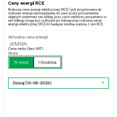
Ceny energii RCE
Rynkowa cena energii elektrycznej (RCE) jest przyjmowana do
rozliczeń energii wprowadzanej do sieci przez prosumentów
objętych systemem net-billing, przy czym niektórzy prosumenci w
net-billingu mogą być rozliczani po miesięcznej rynkowej cenie
energii elektrycznej (RCEm) będącej średnią ważoną z cen RCE.
Aktualna cena energii
zł/MWh
Cena netto (bez VAT)
Skala
15 minut
1 Godzina
Dzisiaj
(10-08-2026)