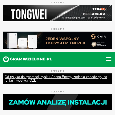
REKLAMA
REKLAMA
REKLAMA
Od ryzyka do gwarancji zysku. Asona Energy zmienia zasady gry na
rynku inwestycji OZE
REKLAMA