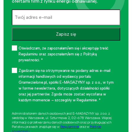
ofertami firm z rynku energii odnawialnej.
Zapisz się
Oświadczam, że zapoznałam/em się i akceptuję treść
Regulaminu oraz zapoznałam/em się z Polityką
prywatności. *
Zgadzam się na otrzymywanie na podany adres e-mail
informacji handlowych od wydawcy portalu
Gramwzielone.pl, spółki E-MAGAZYNY sp. z o.o., w tym
w formie newslettera, dotyczących działalności spółki
oraz jej partnerów. Zgoda może zostać wycofana w
każdym momencie – szczegóły w Regulaminie. *
Administratorem danych osobowych jest E-MAGAZYNY sp. z o.o. z
siedzibą w Warszawie, ul. Szturmowa 2, 02-678 Warszawa. Więcej
informacji o przetwarzaniu danych osobowych oraz przysługujących
Państwu prawach znajduje się w
Regulaminie
oraz w
Polityce
prywatności
.