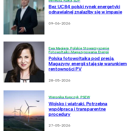
Ireneusz Kulka, EDP
Bez UC84 polski rynek energetyki
odnawialnej znalazłby się w impasie
09-06-2026
Ewa Magiera, Polskie Stowarzyszenie
Fotowoltaiki i Magazynowania Energii
Polska fotowoltaika pod presją.
Magazyny energii stają się warunkiem
rentowności PV
28-05-2026
Weronika Kupczyk, PSEW
Wojsko i wiatraki. Potrzebna
współpraca i transparentne
procedury
27-05-2026