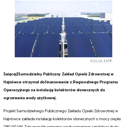
S.O.L.I.D., ESTIF
{więcej}Samodzielny Publiczny Zakład Opieki Zdrowotnej w
Hajnówce otrzymał dofinansowanie z Regionalnego Programu
Operacyjnego na instalację kolektorów słonecznych do
ogrzewania wody użytkowej.
Projekt Samodzielnego Publicznego Zakładu Opieki Zdrowotnej w
Hajnówce zakłada instalację kolektorów słonecznych o mocy ciepła
280,90 kW. Taki sposób ogrzania wody przyniesie szpitalowi duże