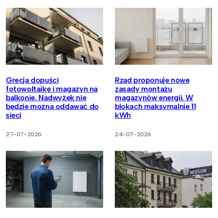
Grecja dopuści
Rząd proponuje nowe
fotowoltaikę i magazyn na
zasady montażu
balkonie. Nadwyżek nie
magazynów energii. W
będzie można oddawać do
blokach maksymalnie 11
sieci
kWh
27-07-2026
24-07-2026