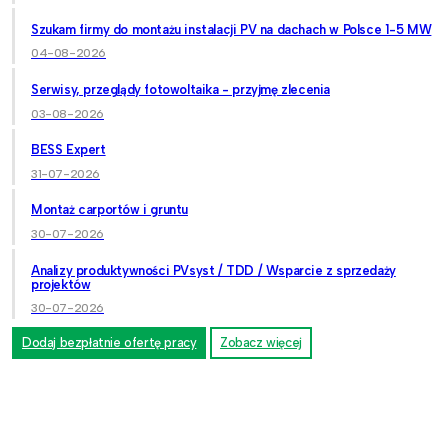
Szukam firmy do montażu instalacji PV na dachach w Polsce 1-5 MW
04-08-2026
Serwisy, przeglądy fotowoltaika - przyjmę zlecenia
03-08-2026
BESS Expert
31-07-2026
Montaż carportów i gruntu
30-07-2026
Analizy produktywności PVsyst / TDD / Wsparcie z sprzedaży
projektów
30-07-2026
Dodaj bezpłatnie ofertę pracy
Zobacz więcej