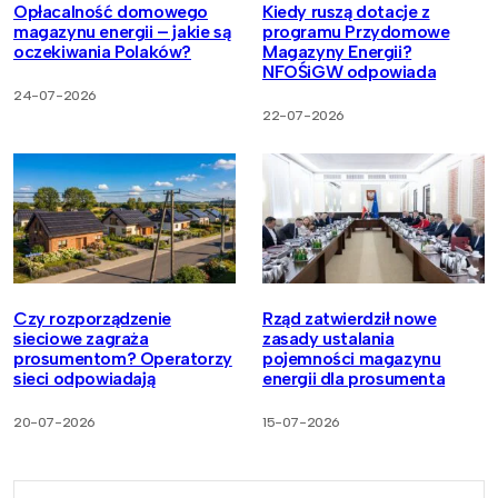
Opłacalność domowego
Kiedy ruszą dotacje z
magazynu energii – jakie są
programu Przydomowe
oczekiwania Polaków?
Magazyny Energii?
NFOŚiGW odpowiada
24-07-2026
22-07-2026
Czy rozporządzenie
Rząd zatwierdził nowe
sieciowe zagraża
zasady ustalania
prosumentom? Operatorzy
pojemności magazynu
sieci odpowiadają
energii dla prosumenta
20-07-2026
15-07-2026