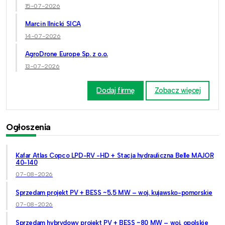
15-07-2026
Marcin Ilnicki SICA
14-07-2026
AgroDrone Europe Sp. z o.o.
13-07-2026
Dodaj firmę
Zobacz więcej
Ogłoszenia
Kafar Atlas Copco LPD-RV -HD + Stacja hydrauliczna Belle MAJOR
40-140
07-08-2026
Sprzedam projekt PV + BESS ~5,5 MW – woj. kujawsko-pomorskie
07-08-2026
Sprzedam hybrydowy projekt PV + BESS ~80 MW – woj. opolskie