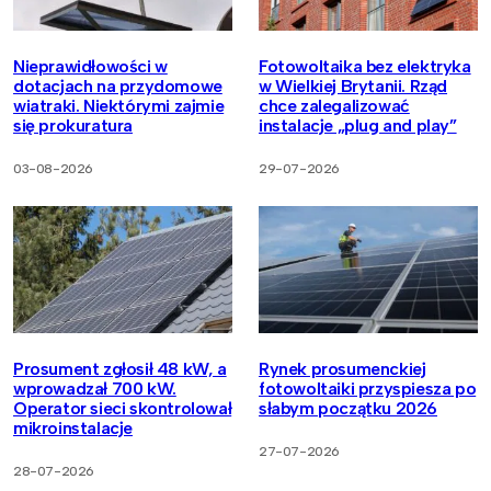
Nieprawidłowości w
Fotowoltaika bez elektryka
dotacjach na przydomowe
w Wielkiej Brytanii. Rząd
wiatraki. Niektórymi zajmie
chce zalegalizować
się prokuratura
instalacje „plug and play”
03-08-2026
29-07-2026
Prosument zgłosił 48 kW, a
Rynek prosumenckiej
wprowadzał 700 kW.
fotowoltaiki przyspiesza po
Operator sieci skontrolował
słabym początku 2026
mikroinstalacje
27-07-2026
28-07-2026