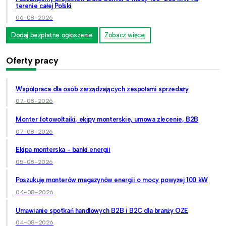
terenie całej Polski
06-08-2026
Dodaj bezpłatne ogłoszenie
Zobacz więcej
Oferty pracy
Współpraca dla osób zarządzających zespołami sprzedaży
07-08-2026
Monter fotowoltaiki, ekipy monterskie, umowa zlecenie, B2B
07-08-2026
Ekipa monterska - banki energii
05-08-2026
Poszukuję monterów magazynów energii o mocy powyżej 100 kW
04-08-2026
Umawianie spotkań handlowych B2B i B2C dla branży OZE
04-08-2026