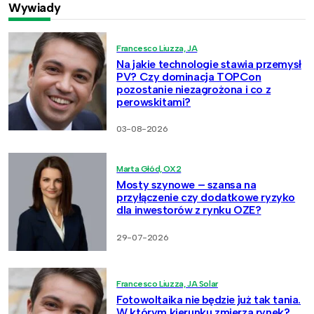
Wywiady
Francesco Liuzza, JA
Na jakie technologie stawia przemysł
PV? Czy dominacja TOPCon
pozostanie niezagrożona i co z
perowskitami?
03-08-2026
Marta Głód, OX2
Mosty szynowe – szansa na
przyłączenie czy dodatkowe ryzyko
dla inwestorów z rynku OZE?
29-07-2026
Francesco Liuzza, JA Solar
Fotowoltaika nie będzie już tak tania.
W którym kierunku zmierza rynek?