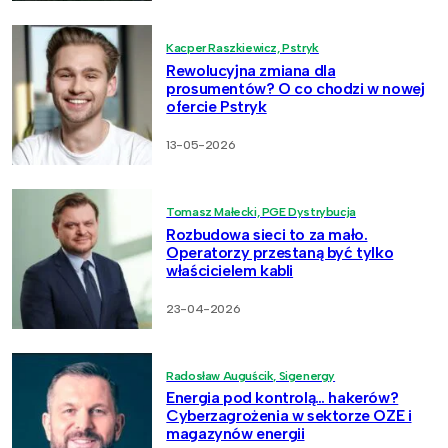
Kacper Raszkiewicz, Pstryk
Rewolucyjna zmiana dla
prosumentów? O co chodzi w nowej
ofercie Pstryk
13-05-2026
Tomasz Małecki, PGE Dystrybucja
Rozbudowa sieci to za mało.
Operatorzy przestaną być tylko
właścicielem kabli
23-04-2026
Radosław Auguścik, Sigenergy
Energia pod kontrolą… hakerów?
Cyberzagrożenia w sektorze OZE i
magazynów energii