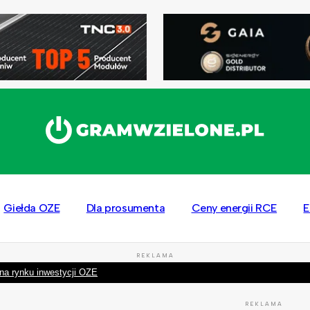
Giełda OZE
Dla prosumenta
Ceny energii RCE
E
REKLAMA
na rynku inwestycji OZE
REKLAMA