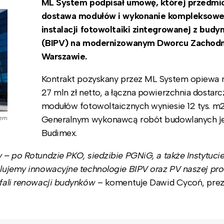
ML System podpisał umowę, której przedmi
dostawa modułów i wykonanie kompleksowe
instalacji fotowoltaiki zintegrowanej z budy
(BIPV) na modernizowanym Dworcu Zachod
Warszawie.
Kontrakt pozyskany przez ML System opiewa 
27 mln zł netto, a łączna powierzchnia dostar
modułów fotowoltaicznych wyniesie 12 tys. m2
Generalnym wykonawcą robót budowlanych j
tem
Budimex.
cy
– po Rotundzie PKO, siedzibie PGNiG, a także Instytucie
alujemy innowacyjne technologie BIPV oraz PV naszej pro
 fali renowacji budynków
– komentuje Dawid Cycoń, pre