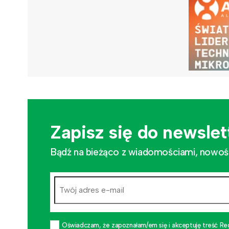
Zapisz się do newslet
Bądź na bieżąco z wiadomościami, nowościa
Oświadczam, że zapoznałam/em się i akceptuję treść Re