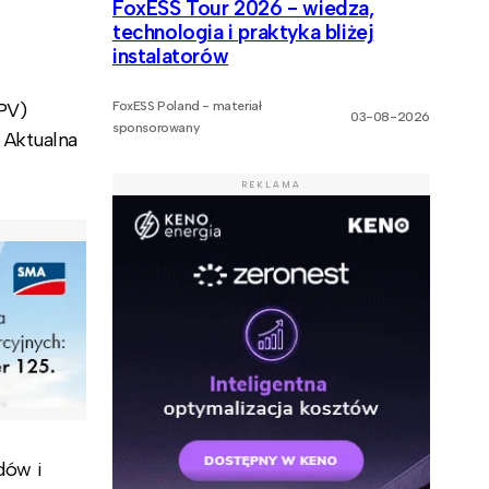
FoxESS Tour 2026 - wiedza,
technologia i praktyka bliżej
instalatorów
PV)
FoxESS Poland - materiał
03-08-2026
sponsorowany
 Aktualna
REKLAMA
dów i