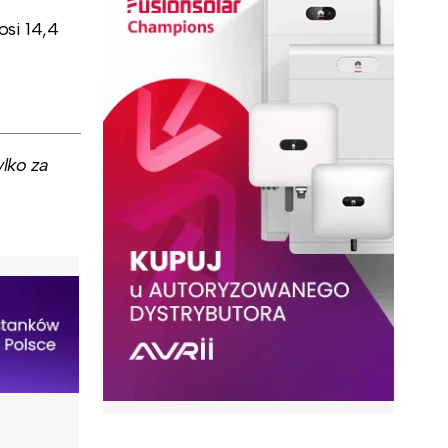
si 14,4
lko za