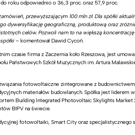
do roku odpowiednio o 36,3 proc. oraz 57,9 proc.
mówień, przewyższającym 100 mln zł. Dla spółki aktualn
ego dywersyfikację geograficzną, produktową oraz zróżn
istotnych celów. Pozwoli nam to na większą koncentrację
 spółki
– komentował Dawid Cycoń.
tnim czasie firma z Zaczernia koło Rzeszowa, jest umowa
ołu Państwowych Szkół Muzycznych im. Artura Malawski
ozwiązania fotowoltaiczne zintegrowane z budownictwem 
dycyjnych materiałów budowlanych. Spółka jest liderem w
portem Building Integrated Photovoltaic Skylights Market
tów BIPV na świecie.
ycyjnej fotowoltaiki, Smart City oraz specjalistycznego s