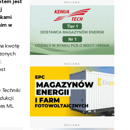
otem jest
REKLAMA
j
nkami
nim w
na kwotę
czonych
.
REKLAMA
est
 Techniki
dukcji.
zes ML
REKLAMA