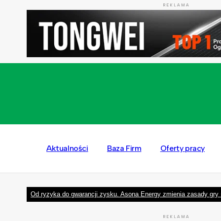
REKLAMA
Aktualności
Baza Firm
Oferty pracy
Od ryzyka do gwarancji zysku. Asona Energy zmienia zasady gry 
REKLAMA