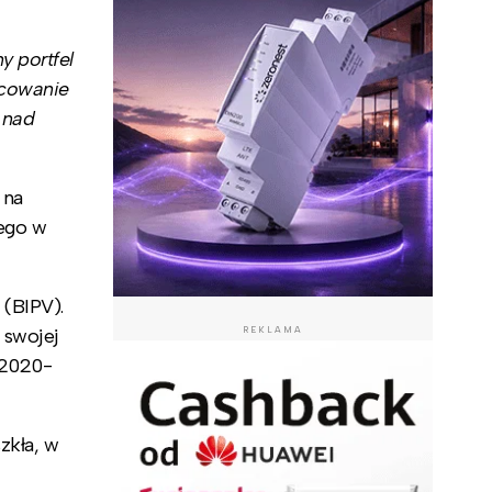
y portfel
icowanie
 nad
 na
ego w
(BIPV).
 swojej
REKLAMA
 2020-
zkła, w