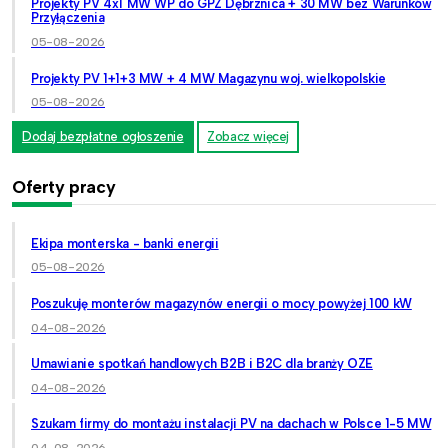
Projekty PV 4x1 MW WP do GPZ Dębrznica + 30 MW bez Warunków
Przyłączenia
05-08-2026
Projekty PV 1+1+3 MW + 4 MW Magazynu woj. wielkopolskie
05-08-2026
Dodaj bezpłatne ogłoszenie
Zobacz więcej
Oferty pracy
Ekipa monterska - banki energii
05-08-2026
Poszukuję monterów magazynów energii o mocy powyżej 100 kW
04-08-2026
Umawianie spotkań handlowych B2B i B2C dla branży OZE
04-08-2026
Szukam firmy do montażu instalacji PV na dachach w Polsce 1-5 MW
04-08-2026