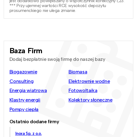
jest dodatkowo powiększany o współczynnik korekcyjny 1,23.
*** Przy ujemnej wartości RCE wysokość depozytu
prosumenckiego nie ulega zmianie.
Baza Firm
Dodaj bezpłatnie swoją firmę do naszej bazy
Biogazownie
Biomasa
Consulting
Elektrownie wodne
Energia wiatrowa
Fotowoltaika
Klastry energii
Kolektory słoneczne
Pompy ciepła
Ostatnio dodane firmy
Inoxa Sp. z o.o.