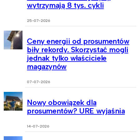
wytrzymają 8 tys. cykli
25-07-2026
Ceny energii od prosumentów
biły rekordy. Skorzystać mogli
jednak tylko właściciele
magazynów
07-07-2026
Nowy obowiązek dla
prosumentów? URE wyjaśnia
14-07-2026