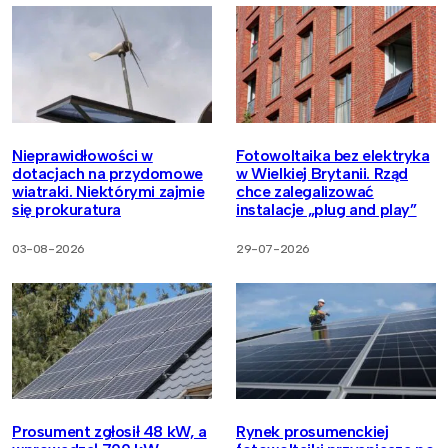
Nieprawidłowości w
Fotowoltaika bez elektryka
dotacjach na przydomowe
w Wielkiej Brytanii. Rząd
wiatraki. Niektórymi zajmie
chce zalegalizować
się prokuratura
instalacje „plug and play”
03-08-2026
29-07-2026
Prosument zgłosił 48 kW, a
Rynek prosumenckiej