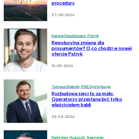
procedury
27-05-2026
Kacper Raszkiewicz, Pstryk
Rewolucyjna zmiana dla
prosumentów? O co chodzi w nowej
ofercie Pstryk
13-05-2026
Tomasz Małecki, PGE Dystrybucja
Rozbudowa sieci to za mało.
Operatorzy przestaną być tylko
właścicielem kabli
23-04-2026
Radosław Auguścik, Sigenergy