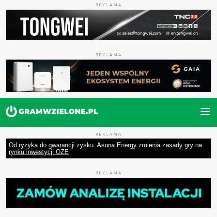
REKLAMA
REKLAMA
REKLAMA
Od ryzyka do gwarancji zysku. Asona Energy zmienia zasady gry na
rynku inwestycji OZE
REKLAMA