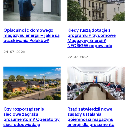
Opłacalność domowego
Kiedy ruszą dotacje z
magazynu energii – jakie są
programu Przydomowe
oczekiwania Polaków?
Magazyny Energii?
NFOŚiGW odpowiada
24-07-2026
22-07-2026
Czy rozporządzenie
Rząd zatwierdził nowe
sieciowe zagraża
zasady ustalania
prosumentom? Operatorzy
pojemności magazynu
sieci odpowiadają
energii dla prosumenta