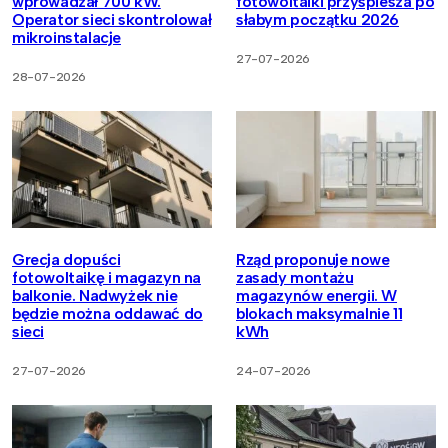
wprowadzał 700 kW.
fotowoltaiki przyspiesza po
Operator sieci skontrolował
słabym początku 2026
mikroinstalacje
27-07-2026
28-07-2026
Grecja dopuści
Rząd proponuje nowe
fotowoltaikę i magazyn na
zasady montażu
balkonie. Nadwyżek nie
magazynów energii. W
będzie można oddawać do
blokach maksymalnie 11
sieci
kWh
27-07-2026
24-07-2026