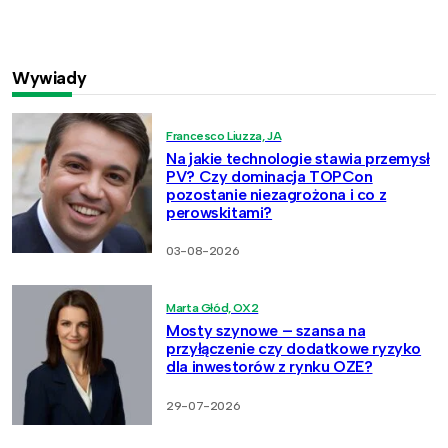
Wywiady
Francesco Liuzza, JA
Na jakie technologie stawia przemysł
PV? Czy dominacja TOPCon
pozostanie niezagrożona i co z
perowskitami?
03-08-2026
Marta Głód, OX2
Mosty szynowe – szansa na
przyłączenie czy dodatkowe ryzyko
dla inwestorów z rynku OZE?
29-07-2026