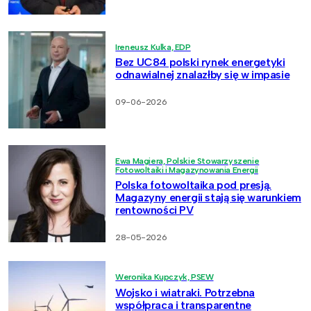
Ireneusz Kulka, EDP
Bez UC84 polski rynek energetyki
odnawialnej znalazłby się w impasie
09-06-2026
Ewa Magiera, Polskie Stowarzyszenie
Fotowoltaiki i Magazynowania Energii
Polska fotowoltaika pod presją.
Magazyny energii stają się warunkiem
rentowności PV
28-05-2026
Weronika Kupczyk, PSEW
Wojsko i wiatraki. Potrzebna
współpraca i transparentne