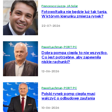
Francesco Liuzza, JA Solar
Fotowoltaika nie będzie już tak tania.
W którym kierunku zmierza rynek?
22-07-2026
Paweł Lachman, PORT PC
Dobra pompa ciepła to nie wszystko.
Co jest potrzebne, aby zapewniła
niskie rachunki?
12-06-2026
Paweł Lachman, PORT PC
Polski rynek pomp ciepła musi
walczyć o odbudowę zaufania
10-06-2026