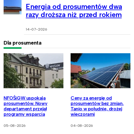
Energia od prosumentów dwa
razy droższa niż przed rokiem
14-07-2026
Dla prosumenta
NFOŚiGW uspokaja
Ceny za energię od
prosumentów. Nowy
prosumentów bez zmian.
departament przejął
Tanio w południe, drożej
programy wsparcia
wieczorami
05-08-2026
04-08-2026