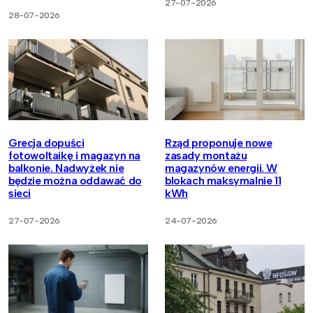
27-07-2026
28-07-2026
Grecja dopuści
Rząd proponuje nowe
fotowoltaikę i magazyn na
zasady montażu
balkonie. Nadwyżek nie
magazynów energii. W
będzie można oddawać do
blokach maksymalnie 11
sieci
kWh
27-07-2026
24-07-2026