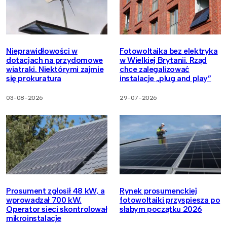
Nieprawidłowości w
Fotowoltaika bez elektryka
dotacjach na przydomowe
w Wielkiej Brytanii. Rząd
wiatraki. Niektórymi zajmie
chce zalegalizować
się prokuratura
instalacje „plug and play”
03-08-2026
29-07-2026
Prosument zgłosił 48 kW, a
Rynek prosumenckiej
wprowadzał 700 kW.
fotowoltaiki przyspiesza po
Operator sieci skontrolował
słabym początku 2026
mikroinstalacje