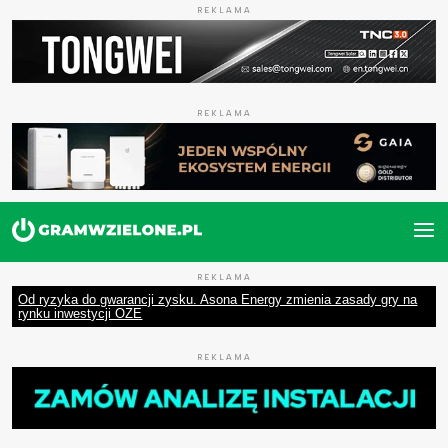
REKLAMA
REKLAMA
REKLAMA
Od ryzyka do gwarancji zysku. Asona Energy zmienia zasady gry na
rynku inwestycji OZE
REKLAMA