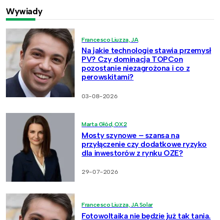
Wywiady
Francesco Liuzza, JA
Na jakie technologie stawia przemysł
PV? Czy dominacja TOPCon
pozostanie niezagrożona i co z
perowskitami?
03-08-2026
Marta Głód, OX2
Mosty szynowe – szansa na
przyłączenie czy dodatkowe ryzyko
dla inwestorów z rynku OZE?
29-07-2026
Francesco Liuzza, JA Solar
Fotowoltaika nie będzie już tak tania.