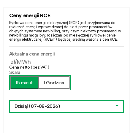
Ceny energii RCE
Rynkowa cena energii elektrycznej (RCE) jest przyjmowana do
rozliczeń energii wprowadzanej do sieci przez prosumentów
objętych systemem net-billing, przy czym niektórzy prosumenci w
net-billingu mogą być rozliczani po miesięcznej rynkowej cenie
energii elektrycznej (RCEm) będącej średnią ważoną z cen RCE.
Aktualna cena energii
zł/MWh
Cena netto (bez VAT)
Skala
15 minut
1 Godzina
Dzisiaj
(07-08-2026)