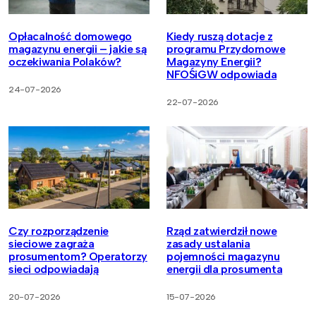
Opłacalność domowego
Kiedy ruszą dotacje z
magazynu energii – jakie są
programu Przydomowe
oczekiwania Polaków?
Magazyny Energii?
NFOŚiGW odpowiada
24-07-2026
22-07-2026
Czy rozporządzenie
Rząd zatwierdził nowe
sieciowe zagraża
zasady ustalania
prosumentom? Operatorzy
pojemności magazynu
sieci odpowiadają
energii dla prosumenta
20-07-2026
15-07-2026