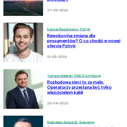
27-05-2026
Kacper Raszkiewicz, Pstryk
Rewolucyjna zmiana dla
prosumentów? O co chodzi w nowej
ofercie Pstryk
13-05-2026
Tomasz Małecki, PGE Dystrybucja
Rozbudowa sieci to za mało.
Operatorzy przestaną być tylko
właścicielem kabli
23-04-2026
Radosław Auguścik, Sigenergy