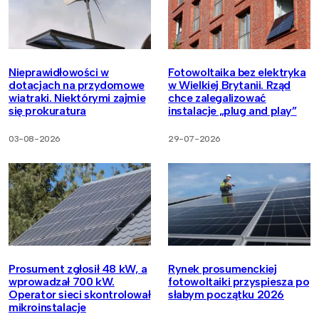
Nieprawidłowości w
Fotowoltaika bez elektryka
dotacjach na przydomowe
w Wielkiej Brytanii. Rząd
wiatraki. Niektórymi zajmie
chce zalegalizować
się prokuratura
instalacje „plug and play”
03-08-2026
29-07-2026
Prosument zgłosił 48 kW, a
Rynek prosumenckiej
wprowadzał 700 kW.
fotowoltaiki przyspiesza po
Operator sieci skontrolował
słabym początku 2026
mikroinstalacje