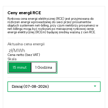
Ceny energii RCE
Rynkowa cena energii elektrycznej (RCE) jest przyjmowana do
rozliczeń energii wprowadzanej do sieci przez prosumentów
objętych systemem net-billing, przy czym niektórzy prosumenci w
net-billingu mogą być rozliczani po miesięcznej rynkowej cenie
energii elektrycznej (RCEm) będącej średnią ważoną z cen RCE.
Aktualna cena energii
zł/MWh
Cena netto (bez VAT)
Skala
15 minut
1 Godzina
Dzisiaj
(07-08-2026)