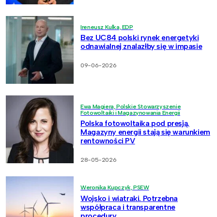
Ireneusz Kulka, EDP
Bez UC84 polski rynek energetyki
odnawialnej znalazłby się w impasie
09-06-2026
Ewa Magiera, Polskie Stowarzyszenie
Fotowoltaiki i Magazynowania Energii
Polska fotowoltaika pod presją.
Magazyny energii stają się warunkiem
rentowności PV
28-05-2026
Weronika Kupczyk, PSEW
Wojsko i wiatraki. Potrzebna
współpraca i transparentne
procedury