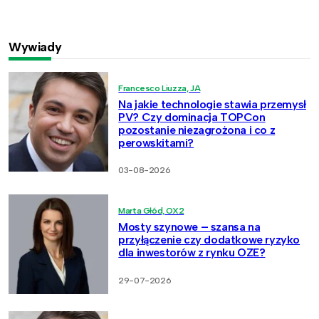
Wywiady
Francesco Liuzza, JA
Na jakie technologie stawia przemysł
PV? Czy dominacja TOPCon
pozostanie niezagrożona i co z
perowskitami?
03-08-2026
Marta Głód, OX2
Mosty szynowe – szansa na
przyłączenie czy dodatkowe ryzyko
dla inwestorów z rynku OZE?
29-07-2026