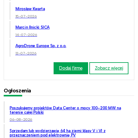
Mirosław Kwarta
15-07-2026
Marcin Ilnicki SICA
14-07-2026
AgroDrone Europe Sp. z o.o.
13-07-2026
Dodaj firmę
Zobacz więcej
Ogłoszenia
Poszukujemy projektów Data Center o mocy 100–200 MW na
terenie całej Polski
06-08-2026
Sprzedam lub wydzierżawię 64 ha ziemi klasy V i VI z
przeznaczeniem pod elektrownię PV