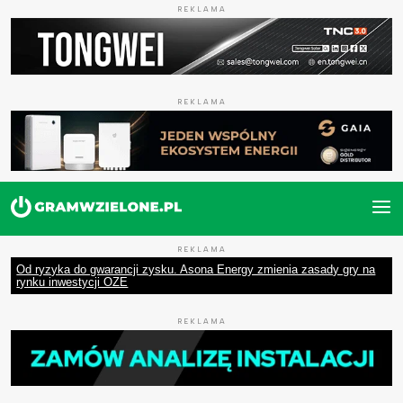
REKLAMA
REKLAMA
REKLAMA
Od ryzyka do gwarancji zysku. Asona Energy zmienia zasady gry na
rynku inwestycji OZE
REKLAMA