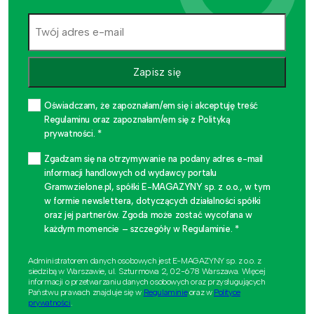
Zapisz się
Oświadczam, że zapoznałam/em się i akceptuję treść
Regulaminu oraz zapoznałam/em się z Polityką
prywatności. *
Zgadzam się na otrzymywanie na podany adres e-mail
informacji handlowych od wydawcy portalu
Gramwzielone.pl, spółki E-MAGAZYNY sp. z o.o., w tym
w formie newslettera, dotyczących działalności spółki
oraz jej partnerów. Zgoda może zostać wycofana w
każdym momencie – szczegóły w Regulaminie. *
Administratorem danych osobowych jest E-MAGAZYNY sp. z o.o. z
siedzibą w Warszawie, ul. Szturmowa 2, 02-678 Warszawa. Więcej
informacji o przetwarzaniu danych osobowych oraz przysługujących
Państwu prawach znajduje się w
Regulaminie
oraz w
Polityce
prywatności
.