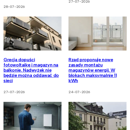
27-07-2026
28-07-2026
Grecja dopuści
Rząd proponuje nowe
fotowoltaikę i magazyn na
zasady montażu
balkonie. Nadwyżek nie
magazynów energii. W
będzie można oddawać do
blokach maksymalnie 11
sieci
kWh
27-07-2026
24-07-2026