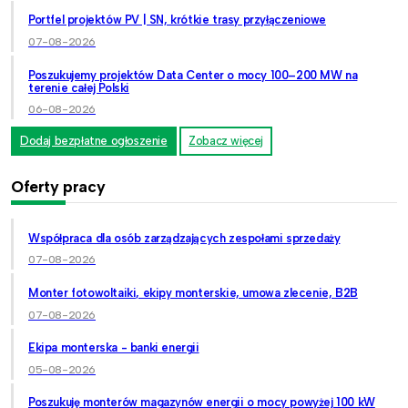
Portfel projektów PV | SN, krótkie trasy przyłączeniowe
07-08-2026
Poszukujemy projektów Data Center o mocy 100–200 MW na
terenie całej Polski
06-08-2026
Dodaj bezpłatne ogłoszenie
Zobacz więcej
Oferty pracy
Współpraca dla osób zarządzających zespołami sprzedaży
07-08-2026
Monter fotowoltaiki, ekipy monterskie, umowa zlecenie, B2B
07-08-2026
Ekipa monterska - banki energii
05-08-2026
Poszukuję monterów magazynów energii o mocy powyżej 100 kW