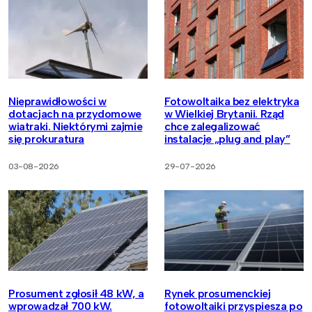
Nieprawidłowości w
Fotowoltaika bez elektryka
dotacjach na przydomowe
w Wielkiej Brytanii. Rząd
wiatraki. Niektórymi zajmie
chce zalegalizować
się prokuratura
instalacje „plug and play”
03-08-2026
29-07-2026
Prosument zgłosił 48 kW, a
Rynek prosumenckiej
wprowadzał 700 kW.
fotowoltaiki przyspiesza po