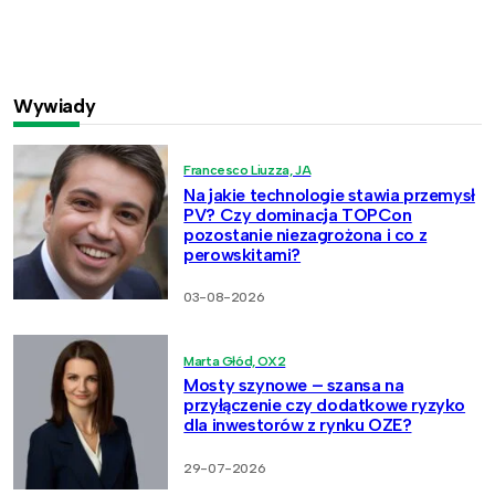
Wywiady
Francesco Liuzza, JA
Na jakie technologie stawia przemysł
PV? Czy dominacja TOPCon
pozostanie niezagrożona i co z
perowskitami?
03-08-2026
Marta Głód, OX2
Mosty szynowe – szansa na
przyłączenie czy dodatkowe ryzyko
dla inwestorów z rynku OZE?
29-07-2026