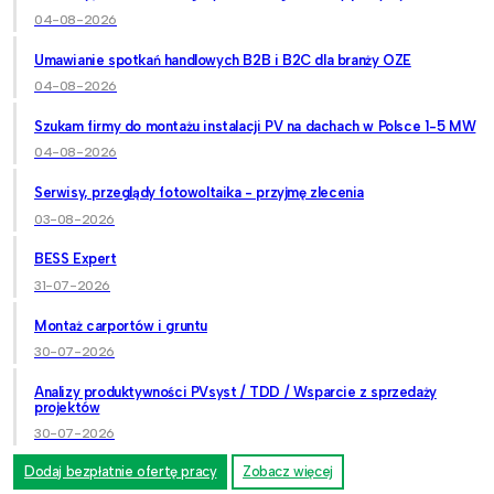
04-08-2026
Umawianie spotkań handlowych B2B i B2C dla branży OZE
04-08-2026
Szukam firmy do montażu instalacji PV na dachach w Polsce 1-5 MW
04-08-2026
Serwisy, przeglądy fotowoltaika - przyjmę zlecenia
03-08-2026
BESS Expert
31-07-2026
Montaż carportów i gruntu
30-07-2026
Analizy produktywności PVsyst / TDD / Wsparcie z sprzedaży
projektów
30-07-2026
Dodaj bezpłatnie ofertę pracy
Zobacz więcej