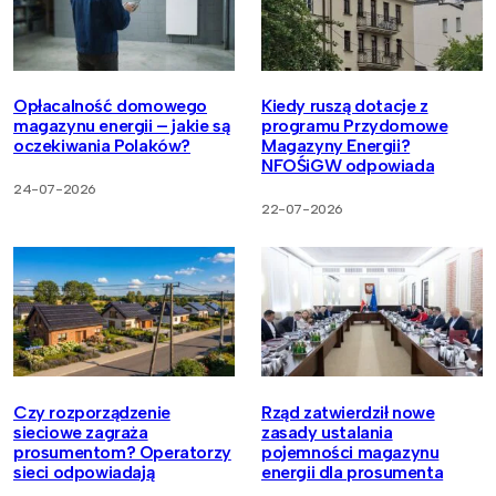
Opłacalność domowego
Kiedy ruszą dotacje z
magazynu energii – jakie są
programu Przydomowe
oczekiwania Polaków?
Magazyny Energii?
NFOŚiGW odpowiada
24-07-2026
22-07-2026
Czy rozporządzenie
Rząd zatwierdził nowe
sieciowe zagraża
zasady ustalania
prosumentom? Operatorzy
pojemności magazynu
sieci odpowiadają
energii dla prosumenta