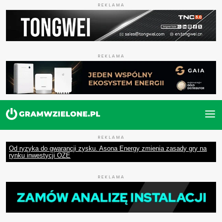
REKLAMA
REKLAMA
REKLAMA
Od ryzyka do gwarancji zysku. Asona Energy zmienia zasady gry na
rynku inwestycji OZE
REKLAMA