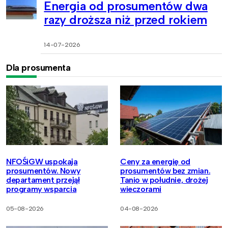
Energia od prosumentów dwa
razy droższa niż przed rokiem
14-07-2026
Dla prosumenta
NFOŚiGW uspokaja
Ceny za energię od
prosumentów. Nowy
prosumentów bez zmian.
departament przejął
Tanio w południe, drożej
programy wsparcia
wieczorami
05-08-2026
04-08-2026