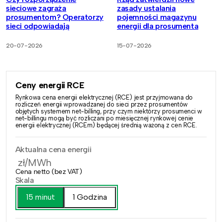
sieciowe zagraża
zasady ustalania
prosumentom? Operatorzy
pojemności magazynu
sieci odpowiadają
energii dla prosumenta
20-07-2026
15-07-2026
Ceny energii RCE
Rynkowa cena energii elektrycznej (RCE) jest przyjmowana do
rozliczeń energii wprowadzanej do sieci przez prosumentów
objętych systemem net-billing, przy czym niektórzy prosumenci w
net-billingu mogą być rozliczani po miesięcznej rynkowej cenie
energii elektrycznej (RCEm) będącej średnią ważoną z cen RCE.
Aktualna cena energii
zł/MWh
Cena netto (bez VAT)
Skala
15 minut
1 Godzina