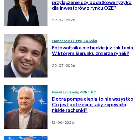
przyłączenie czy dodatkowe ryzyko
dla inwestorów z rynku OZE?
29-07-2026
Francesco Liuzza, JA Solar
Fotowoltaika nie będzie już tak tania.
W którym kierunku zmierza rynek?
22-07-2026
Paweł Lachman, PORT PC
Dobra pompa ciepła to nie wszystko.
Co jest potrzebne, aby zapewniła
niskie rachunki?
12-06-2026