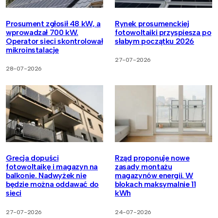
Prosument zgłosił 48 kW, a
Rynek prosumenckiej
wprowadzał 700 kW.
fotowoltaiki przyspiesza po
Operator sieci skontrolował
słabym początku 2026
mikroinstalacje
27-07-2026
28-07-2026
Grecja dopuści
Rząd proponuje nowe
fotowoltaikę i magazyn na
zasady montażu
balkonie. Nadwyżek nie
magazynów energii. W
będzie można oddawać do
blokach maksymalnie 11
sieci
kWh
27-07-2026
24-07-2026