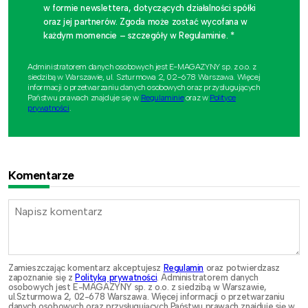
w formie newslettera, dotyczących działalności spółki
oraz jej partnerów. Zgoda może zostać wycofana w
każdym momencie – szczegóły w Regulaminie. *
Administratorem danych osobowych jest E-MAGAZYNY sp. z o.o. z
siedzibą w Warszawie, ul. Szturmowa 2, 02-678 Warszawa. Więcej
informacji o przetwarzaniu danych osobowych oraz przysługujących
Państwu prawach znajduje się w
Regulaminie
oraz w
Polityce
prywatności
.
Komentarze
Zamieszczając komentarz akceptujesz
Regulamin
oraz potwierdzasz
zapoznanie się z
Polityką prywatności
. Administratorem danych
osobowych jest E-MAGAZYNY sp. z o.o. z siedzibą w Warszawie,
ul.Szturmowa 2, 02-678 Warszawa. Więcej informacji o przetwarzaniu
danych osobowych oraz przysługujących Państwu prawach znajduje się w