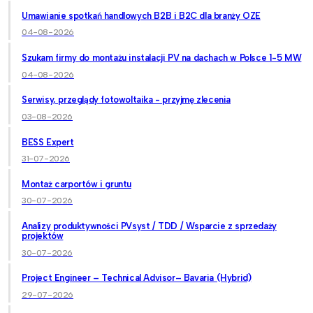
Umawianie spotkań handlowych B2B i B2C dla branży OZE
04-08-2026
Szukam firmy do montażu instalacji PV na dachach w Polsce 1-5 MW
04-08-2026
Serwisy, przeglądy fotowoltaika - przyjmę zlecenia
03-08-2026
BESS Expert
31-07-2026
Montaż carportów i gruntu
30-07-2026
Analizy produktywności PVsyst / TDD / Wsparcie z sprzedaży
projektów
30-07-2026
Project Engineer – Technical Advisor– Bavaria (Hybrid)
29-07-2026