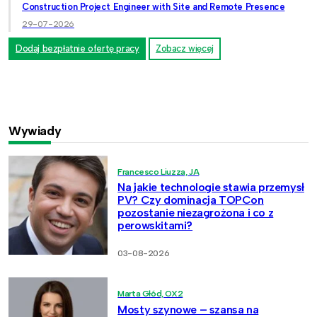
Construction Project Engineer with Site and Remote Presence
29-07-2026
Dodaj bezpłatnie ofertę pracy
Zobacz więcej
Wywiady
Francesco Liuzza, JA
Na jakie technologie stawia przemysł
PV? Czy dominacja TOPCon
pozostanie niezagrożona i co z
perowskitami?
03-08-2026
Marta Głód, OX2
Mosty szynowe – szansa na