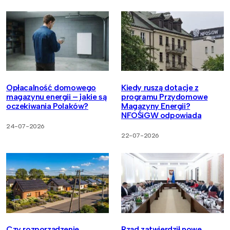
Opłacalność domowego
Kiedy ruszą dotacje z
magazynu energii – jakie są
programu Przydomowe
oczekiwania Polaków?
Magazyny Energii?
NFOŚiGW odpowiada
24-07-2026
22-07-2026
Czy rozporządzenie
Rząd zatwierdził nowe