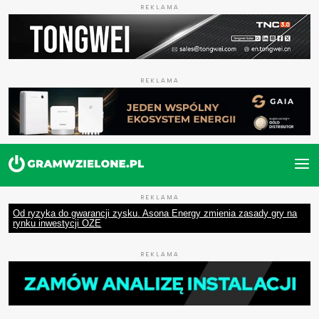
REKLAMA
REKLAMA
REKLAMA
Od ryzyka do gwarancji zysku. Asona Energy zmienia zasady gry na
rynku inwestycji OZE
REKLAMA