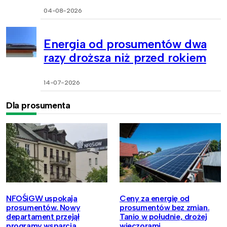
04-08-2026
Energia od prosumentów dwa
razy droższa niż przed rokiem
14-07-2026
Dla prosumenta
NFOŚiGW uspokaja
Ceny za energię od
prosumentów. Nowy
prosumentów bez zmian.
departament przejął
Tanio w południe, drożej
programy wsparcia
wieczorami