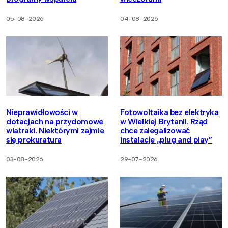
05-08-2026
04-08-2026
Nieprawidłowości w
Fotowoltaika bez elektryka
dotacjach na przydomowe
w Wielkiej Brytanii. Rząd
wiatraki. Niektórymi zajmie
chce zalegalizować
się prokuratura
instalacje „plug and play”
03-08-2026
29-07-2026