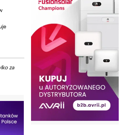
 w
uje
lko za