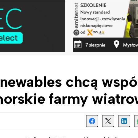
newables chcą wspó
orskie farmy wiatr