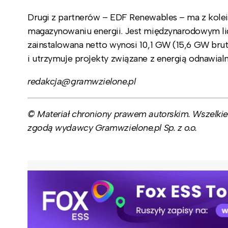
Drugi z partnerów – EDF Renewables – ma z kolei 
magazynowaniu energii. Jest międzynarodowym lid
zainstalowana netto wynosi 10,1 GW (15,6 GW brutt
i utrzymuje projekty związane z energią odnawialną
redakcja@gramwzielone.pl
© Materiał chroniony prawem autorskim. Wszelkie 
zgodą wydawcy Gramwzielone.pl Sp. z o.o.