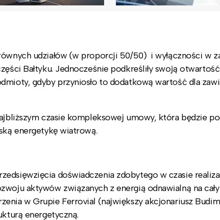
równych udziałów (w proporcji 50/50) i wyłączności w z
części Bałtyku. Jednocześnie podkreśliły swoją otwartość
odmioty, gdyby przyniosło to dodatkową wartość dla zaw
 najbliższym czasie kompleksowej umowy, która będzie p
rską energetykę wiatrową.
zedsięwzięcia doświadczenia zdobytego w czasie realiza
ozwoju aktywów związanych z energią odnawialną na cał
zenia w Grupie Ferrovial (największy akcjonariusz Budi
ukturą energetyczną.