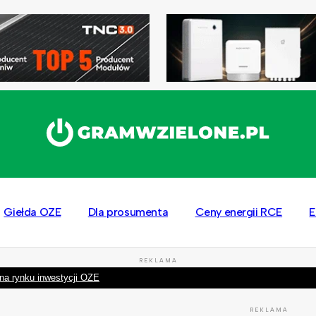
Giełda OZE
Dla prosumenta
Ceny energii RCE
E
REKLAMA
na rynku inwestycji OZE
REKLAMA