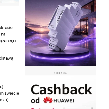
akresie
 na
iązanego
odstawą
REKLAMA
cji
ym świecie
mexu)