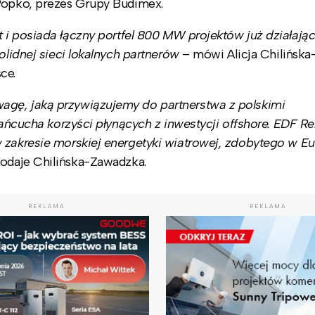
Popko, prezes Grupy Budimex.
 i posiada łączny portfel 800 MW projektów już działają
olidnej sieci lokalnych partnerów
– mówi Alicja Chilińska
ce.
agę, jaką przywiązujemy do partnerstwa z polskimi
 łańcucha korzyści płynących z inwestycji offshore. EDF 
 zakresie morskiej energetyki wiatrowej, zdobytego w Eu
odaje
Chilińska-Zawadzka.
REKLAMA
REKLAMA