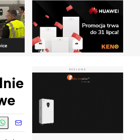
REKLAMA
lnie
owe