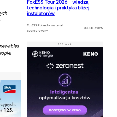
FoxESS Tour 2026 - wiedza,
technologia i praktyka bliżej
cych
instalatorów
-
FoxESS Poland - materiał
03-08-2026
sponsorowany
REKLAMA
Renewables
ropie,