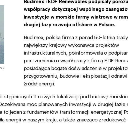
Budimex i EDF Renewables podpisały poroz
współpracy dotyczącej wspólnego zaangażo
inwestycje w morskie farmy wiatrowe w ra
drugiej fazy rozwoju offshore w Polsce.
Budimex, polska firma z ponad 50-letnią trady
największy krajowy wykonawca projektów
infrastrukturalnych, poinformowała o podpisa
porozumienia o współpracy z firmą EDF Rene
posiadająca bogate doświadczenie w projekto
bay
przygotowaniu, budowie i eksploatacji odnawi
źródeł energii.
udostępnionych 11 nowych lokalizacji pod budowę morski
 Oczekiwana moc planowanych inwestycji w drugiej fazie
 to jeden z fundamentów transformacji energetycznej Po
a energii w naszym kraju, a także znacząco zredukować 