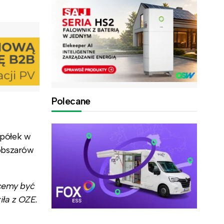
Polecane
spółek w
obszarów
hcemy być
iła z OZE.