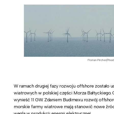
Florian Pircher/Pixa
W ramach drugiej fazy rozwoju offshore zostało 
wiatrowych w polskiej części Morza Bałtyckiego.
wynieść 11 GW. Zdaniem Budimexu rozwój offshore
morskie farmy wiatrowe mają stanowić nowe źródł
węgla w produkcji energii elektrycznej.