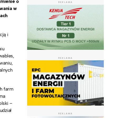
umienie o
REKLAMA
wania w
mach
cją i
niu
wables,
REKLAMA
waniu,
alnych
ch farm
 ma
lski –
udział
REKLAMA