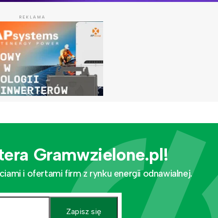
REKLAMA
tera Gramwzielone.pl!
mi i ofertami firm z rynku energii odnawialnej.
Zapisz się