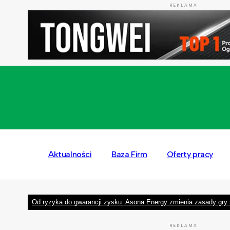
REKLAMA
Aktualności
Baza Firm
Oferty pracy
Od ryzyka do gwarancji zysku. Asona Energy zmienia zasady gry 
REKLAMA