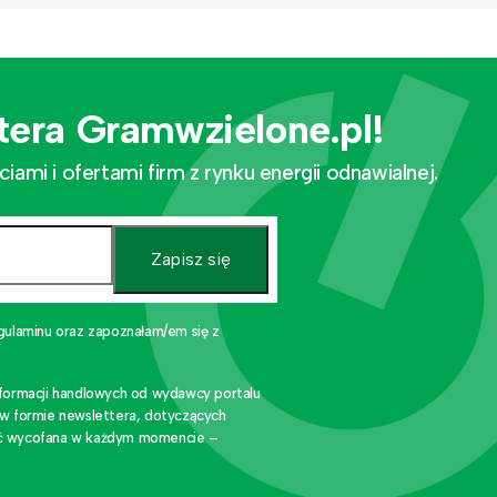
tera Gramwzielone.pl!
mi i ofertami firm z rynku energii odnawialnej.
Zapisz się
gulaminu oraz zapoznałam/em się z
nformacji handlowych od wydawcy portalu
 w formie newslettera, dotyczących
stać wycofana w każdym momencie –