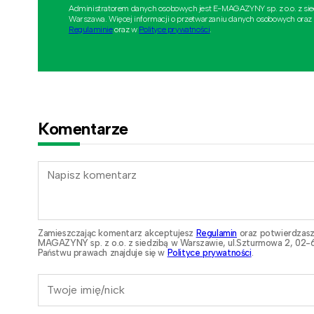
Administratorem danych osobowych jest E-MAGAZYNY sp. z o.o. z si
Warszawa. Więcej informacji o przetwarzaniu danych osobowych oraz
Regulaminie
oraz w
Polityce prywatności
.
Komentarze
Zamieszczając komentarz akceptujesz
Regulamin
oraz potwierdzasz
MAGAZYNY sp. z o.o. z siedzibą w Warszawie, ul.Szturmowa 2, 02-6
Państwu prawach znajduje się w
Polityce prywatności
.