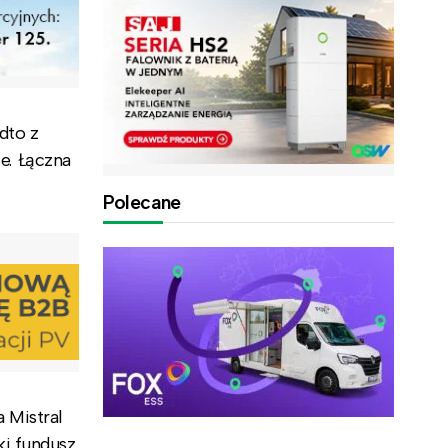
dto z
e. Łączna
Polecane
 Mistral
ki fundusz