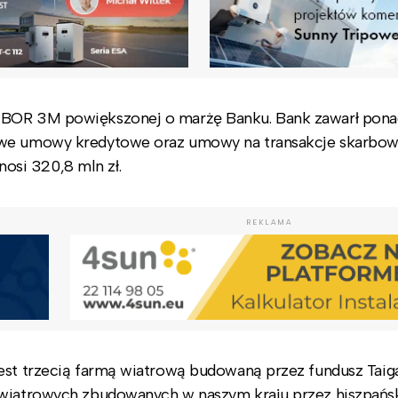
IBOR 3M powiększonej o marżę Banku. Bank zawarł pona
owe umowy kredytowe oraz umowy na transakcje skarbow
si 320,8 mln zł.
REKLAMA
est trzecią farmą wiatrową budowaną przez fundusz Taiga
 wiatrowych zbudowanych w naszym kraju przez hiszpańs