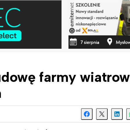
udowę farmy wiatrow
m