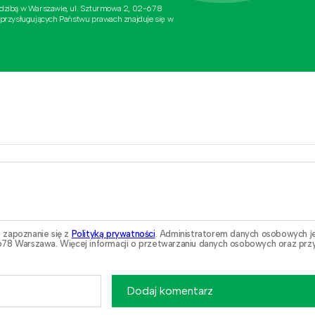
edzibą w Warszawie, ul. Szturmowa 2, 02-678
 przysługujących Państwu prawach znajduje się w
 zapoznanie się z
Polityką prywatności
. Administratorem danych osobowych j
78 Warszawa. Więcej informacji o przetwarzaniu danych osobowych oraz przy
Dodaj komentarz