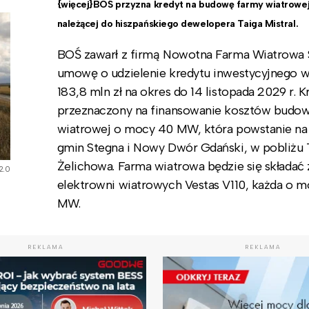
{więcej}BOŚ przyzna kredyt na budowę farmy wiatrowej
należącej do hiszpańskiego dewelopera Taiga Mistral.
BOŚ zawarł z firmą Nowotna Farma Wiatrowa Sp
umowę o udzielenie kredytu inwestycyjnego 
183,8 mln zł na okres do 14 listopada 2029 r. K
przeznaczony na finansowanie kosztów budo
wiatrowej o mocy 40 MW, która powstanie na 
gmin Stegna i Nowy Dwór Gdański, w pobliżu T
Żelichowa. Farma wiatrowa będzie się składać 
2.0
elektrowni wiatrowych Vestas V110, każda o m
MW.
REKLAMA
REKLAMA