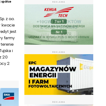
 spółce
REKLAMA
. z o.o.
w kwocie
redyt jest
wy farmy
terenie
ujska i
REKLAMA
z 20
ocy 2
REKLAMA