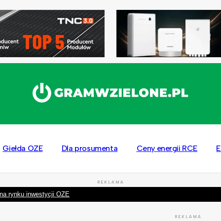
Giełda OZE
Dla prosumenta
Ceny energii RCE
E
REKLAMA
na rynku inwestycji OZE
REKLAMA