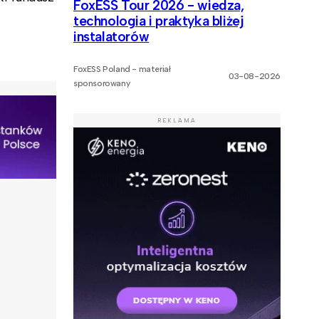
FoxESS Tour 2026 - wiedza,
technologia i praktyka bliżej
instalatorów
FoxESS Poland - materiał
03-08-2026
sponsorowany
REKLAMA