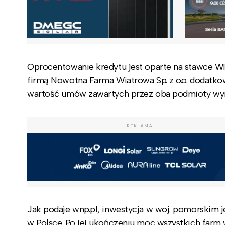
Oprocentowanie kredytu jest oparte na stawce W
firmą Nowotna Farma Wiatrowa Sp. z o.o. dodatk
wartość umów zawartych przez oba podmioty wyno
REKLAMA
Jak podaje wnp.pl, inwestycja w woj. pomorskim j
w Polsce. Po jej ukończeniu moc wszystkich farm