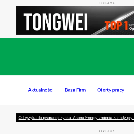
REKLAMA
Aktualności
Baza Firm
Oferty pracy
Od ryzyka do gwarancji zysku. Asona Energy zmienia zasady gry 
REKLAMA