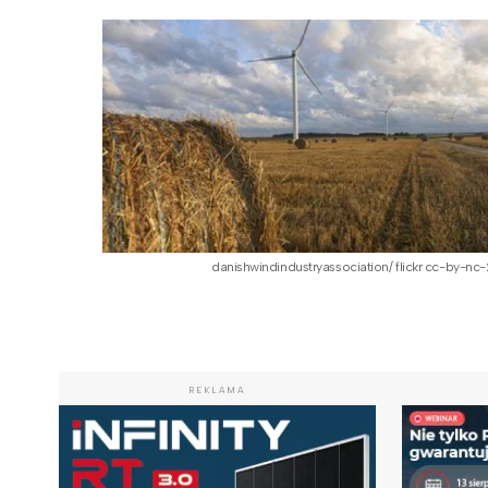
danishwindindustryassociation/ flickr cc-by-nc-
REKLAMA