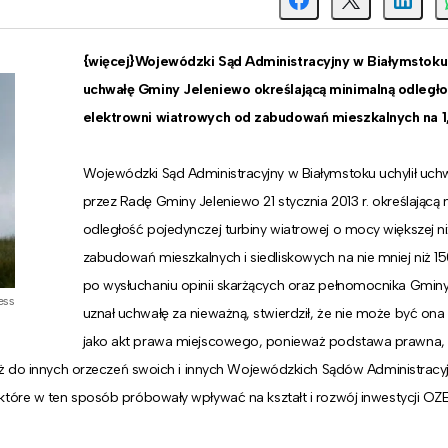
{więcej}Wojewódzki Sąd Administracyjny w Białymstoku 
uchwałę Gminy Jeleniewo określającą minimalną odległo
elektrowni wiatrowych od zabudowań mieszkalnych na 1
Wojewódzki Sąd Administracyjny w Białymstoku uchylił uchw
przez Radę Gminy Jeleniewo 21 stycznia 2013 r. określającą
odległość pojedynczej turbiny wiatrowej o mocy większej n
zabudowań mieszkalnych i siedliskowych na nie mniej niż 1
po wysłuchaniu opinii skarżących oraz pełnomocnika Gmin
ess
uznał uchwałę za nieważną, stwierdził, że nie może być on
jako akt prawa miejscowego, ponieważ podstawa prawna, 
eż do innych orzeczeń swoich i innych Wojewódzkich Sądów Administracyj
tóre w ten sposób próbowały wpływać na kształt i rozwój inwestycji OZ