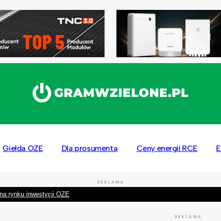
Giełda OZE
Dla prosumenta
Ceny energii RCE
E
REKLAMA
na rynku inwestycji OZE
REKLAMA