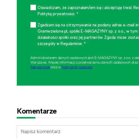
Oświadczam, że zapoznałam/em się i akceptuję treść Re
Polityką prywatności. *
Zgadzam się na otrzymywanie na podany adres e-mail i
Gramwzielone.pl, spółki E-MAGAZYNY sp. z o.o., w tym
działalności spółki oraz jej partnerów. Zgoda może zo
szczegóły w Regulaminie. *
Administratorem danych osobowych jest E-MAGAZYNY sp. z o.o. z si
Warszawa. Więcej informacji o przetwarzaniu danych osobowych oraz
Regulaminie
oraz w
Polityce prywatności
.
Komentarze