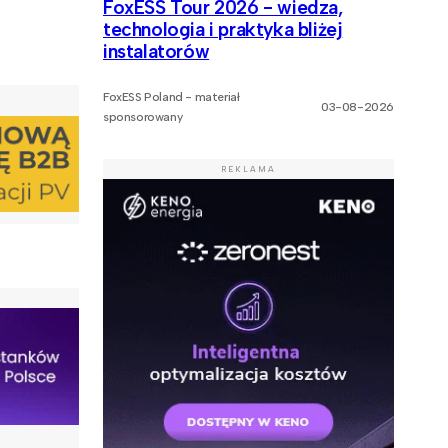
FoxESS Tour 2026 - wiedza,
technologia i praktyka bliżej
instalatorów
FoxESS Poland - materiał
03-08-2026
sponsorowany
REKLAMA