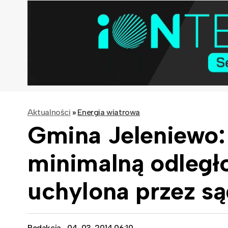
Aktualności
»
Energia wiatrowa
Gmina Jeleniewo:
minimalną odległ
uchylona przez s
Redakcja
04-03-2014 06:10