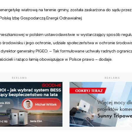
 energetykę wiatrową na terenie gminy, została zaskarżona do sądu prze
z Polską Izbę Gospodarczą Energii Odnawialnej.
 mieszkaniowej w polskim ustawodawstwie w wystarczający sposób regulu
 o środowisku i jego ochronie, udziale społeczeństwa w ochronie środowi
dyrektor generalny PIGEO. – Tak formułowane uchwały radnych ogranicz
ścicieli i rażąco łamią obowiązujące w Polsce prawo – dodaje.
REKLAMA
REKLAMA