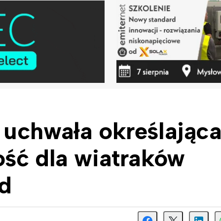
 uchwała określając
ość dla wiatraków
ąd