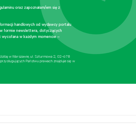
gulaminu oraz zapoznałam/em się z
nformacji handlowych od wydawcy portalu
 w formie newslettera, dotyczących
stać wycofana w każdym momencie –
edzibą w Warszawie, ul. Szturmowa 2, 02-678
 przysługujących Państwu prawach znajduje się w