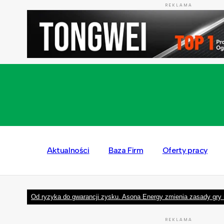
REKLAMA
Aktualności
Baza Firm
Oferty pracy
Od ryzyka do gwarancji zysku. Asona Energy zmienia zasady gry 
REKLAMA