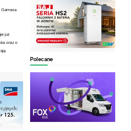
z: Gamesa
je już
ska oraz o
ają
Polecane