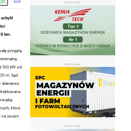
REKLAMA
uchylił
ści
,5 km.
ałę przyjętą
 minimalną
REKLAMA
iż 100 kW od
500 m. Sąd
y Jeleniewo
a traktowana
na jaką
nych, które
E na swoim
REKLAMA