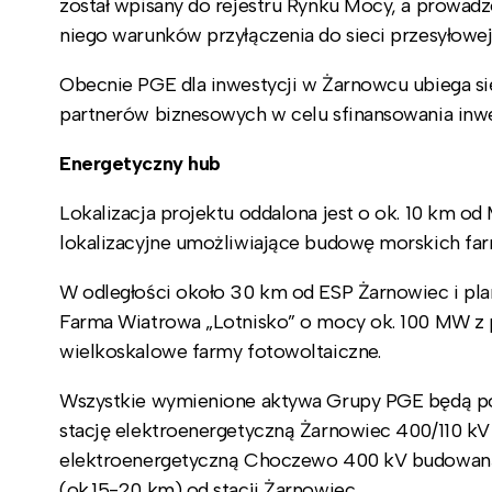
został wpisany do rejestru Rynku Mocy, a prowadz
niego warunków przyłączenia do sieci przesyłowej
Obecnie PGE dla inwestycji w Żarnowcu ubiega się
partnerów biznesowych w celu sfinansowania inwe
Energetyczny hub
Lokalizacja projektu oddalona jest o ok. 10 km od
lokalizacyjne umożliwiające budowę morskich fa
W odległości około 30 km od ESP Żarnowiec i pl
Farma Wiatrowa „Lotnisko” o mocy ok. 100 MW z 
wielkoskalowe farmy fotowoltaiczne.
Wszystkie wymienione aktywa Grupy PGE będą p
stację elektroenergetyczną Żarnowiec 400/110 kV 
elektroenergetyczną Choczewo 400 kV budowaną 
(ok.15-20 km) od stacji Żarnowiec.