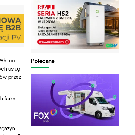
Wh, co
Polecane
ch usług
mów przez
ch farm
agazyn