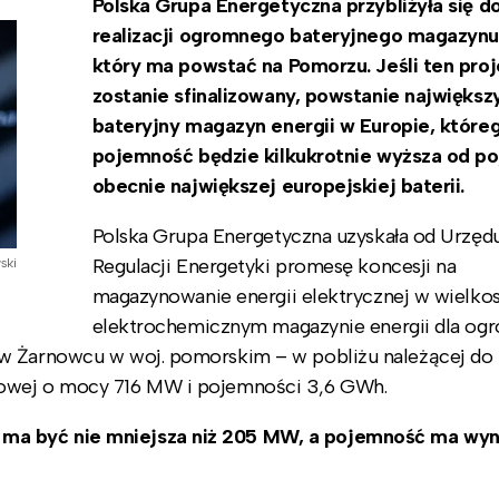
Polska Grupa Energetyczna przybliżyła się d
realizacji ogromnego bateryjnego magazynu 
który ma powstać na Pomorzu. Jeśli ten proj
zostanie sfinalizowany, powstanie największ
bateryjny magazyn energii w Europie, które
pojemność będzie kilkukrotnie wyższa od p
obecnie największej europejskiej baterii.
Polska Grupa Energetyczna uzyskała od Urzęd
Regulacji Energetyki promesę koncesji na
ski
magazynowanie energii elektrycznej w wielk
elektrochemicznym magazynie energii dla o
 w Żarnowcu w woj. pomorskim – w pobliżu należącej do
powej o mocy 716 MW i pojemności 3,6 GWh.
ma być nie mniejsza niż 205 MW, a pojemność ma wyn