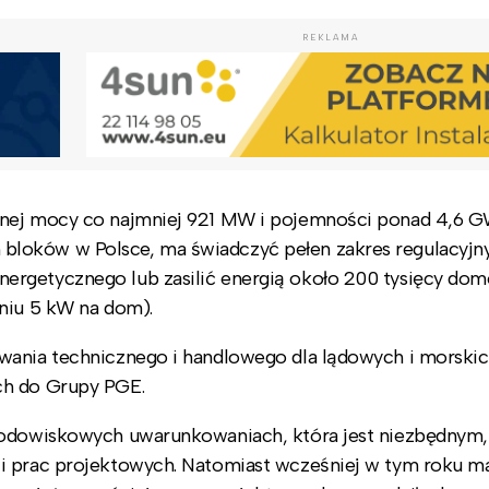
REKLAMA
znej mocy co najmniej 921 MW i pojemności ponad 4,6 G
loków w Polsce, ma świadczyć pełen zakres regulacyjny
ergetycznego lub zasilić energią około 200 tysięcy do
eniu 5 kW na dom).
wania technicznego i handlowego dla lądowych i morski
ch do Grupy PGE.
środowiskowych uwarunkowaniach, która jest niezbędnym,
ji prac projektowych. Natomiast wcześniej w tym roku m