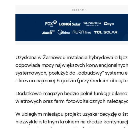
REKLAMA
Uzyskana w Żarnowcu instalacja hybrydowa o łąc
odpowiada mocy największych konwencjonalnych b
systemowych, posłużyć do „odbudowy” systemu en
okres co najmniej 5 godzin (przy średnim obciąż
Dodatkowo magazyn będzie pełnił funkcję bilanso
wiatrowych oraz farm fotowoltaicznych należący
W ubiegłym miesiącu projekt uzyskał decyzję o 
niezwykle istotnym krokiem na drodze kontynuac