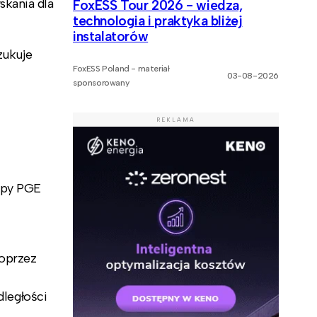
skania dla
FoxESS Tour 2026 - wiedza,
technologia i praktyka bliżej
instalatorów
zukuje
FoxESS Poland - materiał
03-08-2026
sponsorowany
REKLAMA
upy PGE
oprzez
ległości