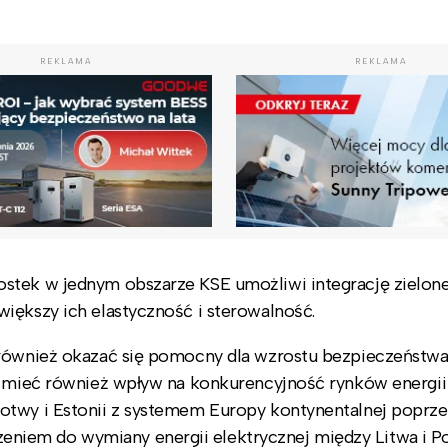
REKLAMA
REKLAMA
stek w jednym obszarze KSE umożliwi integrację zielonej
iększy ich elastyczność i sterowalność.
 również okazać się pomocny dla wzrostu bezpieczeństw
ie mieć również wpływ na konkurencyjność rynków energii
otwy i Estonii z systemem Europy kontynentalnej poprze
iem do wymiany energii elektrycznej między Litwa i Po