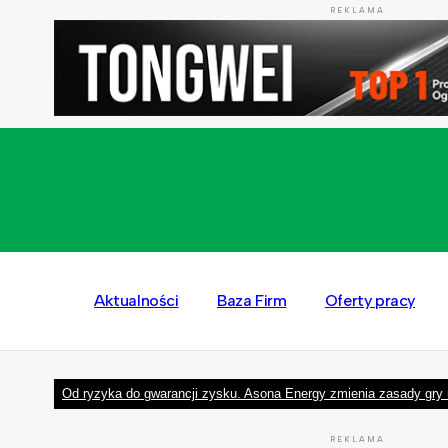
REKLAMA
Aktualności
Baza Firm
Oferty pracy
Od ryzyka do gwarancji zysku. Asona Energy zmienia zasady gry 
REKLAMA