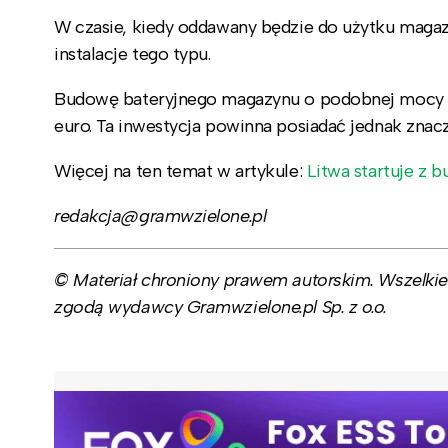
W czasie, kiedy oddawany będzie do użytku maga
instalacje tego typu.
Budowę bateryjnego magazynu o podobnej mocy szy
euro. Ta inwestycja powinna posiadać jednak zn
Więcej na ten temat w artykule:
Litwa startuje z
redakcja@gramwzielone.pl
© Materiał chroniony prawem autorskim. Wszelkie 
zgodą wydawcy Gramwzielone.pl Sp. z o.o.