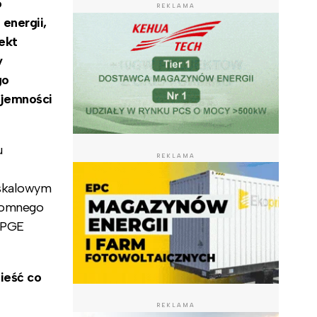
o
REKLAMA
energii,
ekt
y
go
ojemności
u
REKLAMA
oskalowym
gromnego
 PGE
ieść co
REKLAMA