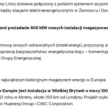
zny Litwy zostanie połączony z polskim systemem za po
iędzy stacjami elektroenergetycznymi w Żarnowcu i Do
jest posiadanie 800 MW nowych instalacji magazynow
emową nowych odnawialnych źródeł energii, przyczynią s
 poprawią bezpieczeństwo energetyczne kraju –
komentuj
 Grupy Energetycznej.
 największym bateryjnym magazynem energii w Europie.
ropie jest instalacja w Wielkiej Brytanii o mocy 10
1 roku w Minety, około 100 km od Londynu. Projekt wyk
łki Huaneng Group i CNIC Corporation.