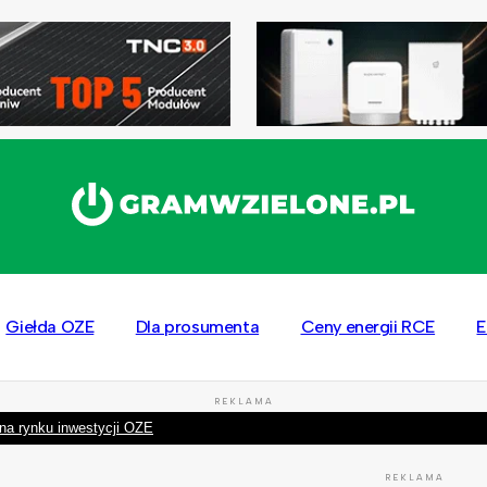
Giełda OZE
Dla prosumenta
Ceny energii RCE
E
REKLAMA
na rynku inwestycji OZE
REKLAMA