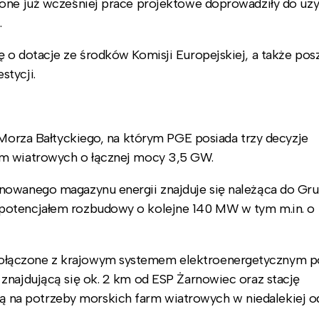
one już wcześniej prace projektowe doprowadziły do uzy
.
 o dotacje ze środków Komisji Europejskiej, a także pos
stycji.
 Morza Bałtyckiego, na którym PGE posiada trzy decyzje
rm wiatrowych o łącznej mocy 3,5 GW.
anowanego magazynu energii znajduje się należąca do Gr
potencjałem rozbudowy o kolejne 140 MW w tym m.in. o
ołączone z krajowym systemem elektroenergetycznym p
znajdującą się ok. 2 km od ESP Żarnowiec oraz stację
na potrzeby morskich farm wiatrowych w niedalekiej od