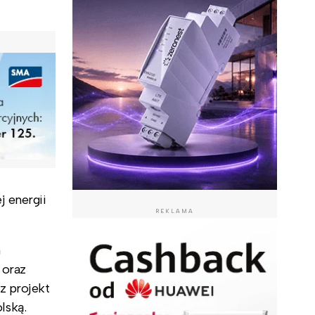
 energii
REKLAMA
a
 oraz
z projekt
lską.