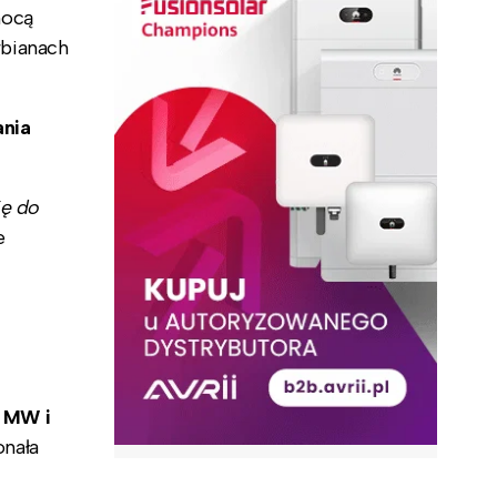
mocą
rbianach
ania
ię do
e
0 MW i
onała