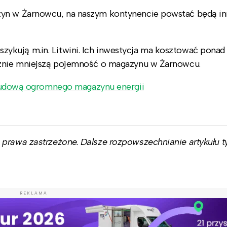
zyn w Żarnowcu, na naszym kontynencie powstać będą in
kują m.in. Litwini. Ich inwestycja ma kosztować ponad
acznie mniejszą pojemność o magazynu w Żarnowcu.
 budową ogromnego magazynu energii
prawa zastrzeżone. Dalsze rozpowszechnianie artykułu ty
REKLAMA