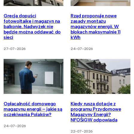
Grecja dopuści
Rząd proponuje nowe
fotowoltaikę i magazyn na
zasady montażu
balkonie. Nadwyżek nie
magazynów energii. W
będzie można oddawać do
blokach maksymalnie 11
sieci
kWh
27-07-2026
24-07-2026
Opłacalność domowego
Kiedy ruszą dotacje z
magazynu energii – jakie są
programu Przydomowe
oczekiwania Polaków?
Magazyny Energii?
NFOŚiGW odpowiada
24-07-2026
22-07-2026