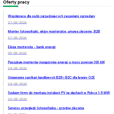
Oferty pracy
Współpraca dla osób zarządzających zespołami sprzedaży
07-08-2026
Monter fotowoltaiki, ekipy monterskie, umowa zlecenie, B2B
07-08-2026
Ekipa monterska - banki energii
05-08-2026
Poszukuję monterów magazynów energii o mocy powyżej 100 kW
04-08-2026
Umawianie spotkań handlowych B2B i B2C dla branży OZE
04-08-2026
Szukam firmy do montażu instalacji PV na dachach w Polsce 1-5 MW
04-08-2026
Serwisy, przeglądy fotowoltaika - przyjmę zlecenia