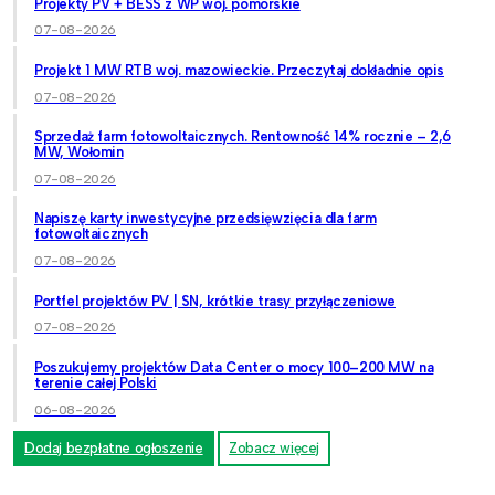
Projekty PV + BESS z WP woj. pomorskie
07-08-2026
Projekt 1 MW RTB woj. mazowieckie. Przeczytaj dokładnie opis
07-08-2026
Sprzedaż farm fotowoltaicznych. Rentowność 14% rocznie – 2,6
MW, Wołomin
07-08-2026
Napiszę karty inwestycyjne przedsięwzięcia dla farm
fotowoltaicznych
07-08-2026
Portfel projektów PV | SN, krótkie trasy przyłączeniowe
07-08-2026
Poszukujemy projektów Data Center o mocy 100–200 MW na
terenie całej Polski
06-08-2026
Dodaj bezpłatne ogłoszenie
Zobacz więcej