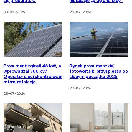
się prokuratura
instalacje „plug and play”
03-08-2026
29-07-2026
Prosument zgłosił 48 kW, a
Rynek prosumenckiej
wprowadzał 700 kW.
fotowoltaiki przyspiesza po
Operator sieci skontrolował
słabym początku 2026
mikroinstalacje
27-07-2026
28-07-2026