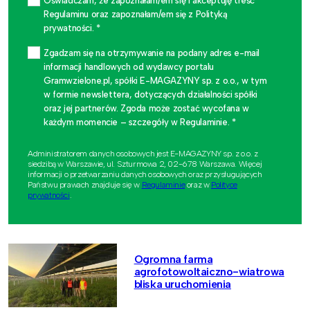
Oświadczam, że zapoznałam/em się i akceptuję treść
Regulaminu oraz zapoznałam/em się z Polityką
prywatności. *
Zgadzam się na otrzymywanie na podany adres e-mail
informacji handlowych od wydawcy portalu
Gramwzielone.pl, spółki E-MAGAZYNY sp. z o.o., w tym
w formie newslettera, dotyczących działalności spółki
oraz jej partnerów. Zgoda może zostać wycofana w
każdym momencie – szczegóły w Regulaminie. *
Administratorem danych osobowych jest E-MAGAZYNY sp. z o.o. z
siedzibą w Warszawie, ul. Szturmowa 2, 02-678 Warszawa. Więcej
informacji o przetwarzaniu danych osobowych oraz przysługujących
Państwu prawach znajduje się w
Regulaminie
oraz w
Polityce
prywatności
.
Ogromna farma
agrofotowoltaiczno-wiatrowa
bliska uruchomienia