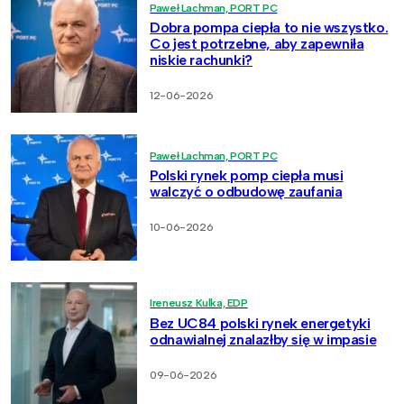
Paweł Lachman, PORT PC
Dobra pompa ciepła to nie wszystko.
Co jest potrzebne, aby zapewniła
niskie rachunki?
12-06-2026
Paweł Lachman, PORT PC
Polski rynek pomp ciepła musi
walczyć o odbudowę zaufania
10-06-2026
Ireneusz Kulka, EDP
Bez UC84 polski rynek energetyki
odnawialnej znalazłby się w impasie
09-06-2026