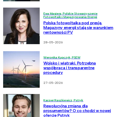
Ewa Magiera, Polskie Stowarzyszenie
Fotowoltaiki i Magazynowania Energii
Polska fotowoltaika pod presją.
Magazyny energii stają się warunkiem
rentowności PV
28-05-2026
Weronika Kupczyk, PSEW
Wojsko i wiatraki. Potrzebna
współpraca i transparentne
procedury
27-05-2026
Kacper Raszkiewicz, Pstryk
Rewolucyjna zmiana dla
prosumentów? O co chodzi w nowej
ofercie Pstryk