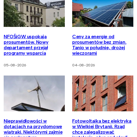
NFOŚiGW uspokaja
Ceny za energię od
prosumentów. Nowy
prosumentów bez zmian.
departament przejął
Tanio w południe, drożej
programy wsparcia
wieczorami
05-08-2026
04-08-2026
Nieprawidłowości w
Fotowoltaika bez elektryka
dotacjach na przydomowe
w Wielkiej Brytanii. Rząd
wiatraki. Niektórymi zajmie
chce zalegalizować