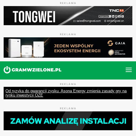
REKLAMA
REKLAMA
REKLAMA
Od ryzyka do gwarancji zysku. Asona Energy zmienia zasady gry na
rynku inwestycji OZE
REKLAMA