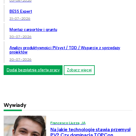
03-08-2026
BESS Expert
31-07-2026
Montaż carportów i gruntu
30-07-2026
Analizy produktywności PVsyst / TDD / Wsparcie z sprzedaży
projektów
30-07-2026
Dodaj bezpłatnie ofertę pracy
Zobacz więcej
Wywiady
Francesco Liuzza, JA
Na jakie technologie stawia przemysł
PV? Czy dominacja TOPCon