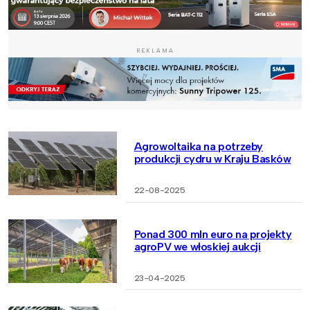
REKLAMA
Agrowoltaika na potrzeby
produkcji cydru w Kraju Basków
22-08-2025
Ponad 300 mln euro na projekty
agroPV we włoskiej aukcji
23-04-2025