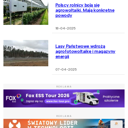
Polscy rolnicy boją się
agrowoltaiki. Mają konkretne
powody
18-04-2025
Lasy Państwowe wdrożą
agrofotowoltaikę i magazyny
energii
07-04-2025
REKLAMA
REKLAMA