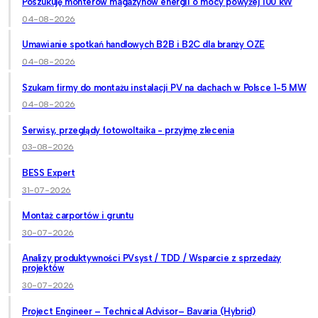
Poszukuję monterów magazynów energii o mocy powyżej 100 kW
04-08-2026
Umawianie spotkań handlowych B2B i B2C dla branży OZE
04-08-2026
Szukam firmy do montażu instalacji PV na dachach w Polsce 1-5 MW
04-08-2026
Serwisy, przeglądy fotowoltaika - przyjmę zlecenia
03-08-2026
BESS Expert
31-07-2026
Montaż carportów i gruntu
30-07-2026
Analizy produktywności PVsyst / TDD / Wsparcie z sprzedaży
projektów
30-07-2026
Project Engineer – Technical Advisor– Bavaria (Hybrid)