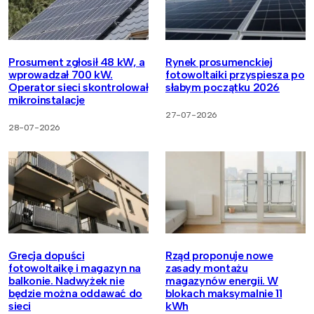
Prosument zgłosił 48 kW, a
Rynek prosumenckiej
wprowadzał 700 kW.
fotowoltaiki przyspiesza po
Operator sieci skontrolował
słabym początku 2026
mikroinstalacje
27-07-2026
28-07-2026
Grecja dopuści
Rząd proponuje nowe
fotowoltaikę i magazyn na
zasady montażu
balkonie. Nadwyżek nie
magazynów energii. W
będzie można oddawać do
blokach maksymalnie 11
sieci
kWh