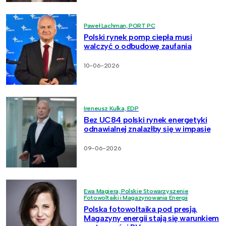
Paweł Lachman, PORT PC
Polski rynek pomp ciepła musi
walczyć o odbudowę zaufania
10-06-2026
Ireneusz Kulka, EDP
Bez UC84 polski rynek energetyki
odnawialnej znalazłby się w impasie
09-06-2026
Ewa Magiera, Polskie Stowarzyszenie
Fotowoltaiki i Magazynowania Energii
Polska fotowoltaika pod presją.
Magazyny energii stają się warunkiem