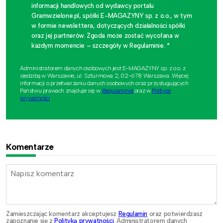
informacji handlowych od wydawcy portalu
Gramwzielone.pl, spółki E-MAGAZYNY sp. z o.o., w tym
w formie newslettera, dotyczących działalności spółki
oraz jej partnerów. Zgoda może zostać wycofana w
każdym momencie – szczegóły w Regulaminie. *
Administratorem danych osobowych jest E-MAGAZYNY sp. z o.o. z
siedzibą w Warszawie, ul. Szturmowa 2, 02-678 Warszawa. Więcej
informacji o przetwarzaniu danych osobowych oraz przysługujących
Państwu prawach znajduje się w
Regulaminie
oraz w
Polityce
prywatności
.
Komentarze
Zamieszczając komentarz akceptujesz
Regulamin
oraz potwierdzasz
zapoznanie się z
Polityką prywatności
. Administratorem danych