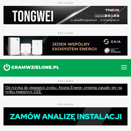
REKLAMA
REKLAMA
REKLAMA
Od ryzyka do gwarancji zysku. Asona Energy zmienia zasady gry na
rynku inwestycji OZE
REKLAMA