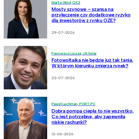
Marta Głód, OX2
Mosty szynowe – szansa na
przyłączenie czy dodatkowe ryzyko
dla inwestorów z rynku OZE?
29-07-2026
Francesco Liuzza, JA Solar
Fotowoltaika nie będzie już tak tania.
W którym kierunku zmierza rynek?
22-07-2026
Paweł Lachman, PORT PC
Dobra pompa ciepła to nie wszystko.
Co jest potrzebne, aby zapewniła
niskie rachunki?
12-06-2026