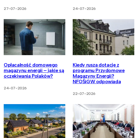
27-07-2026
24-07-2026
Opłacalność domowego
Kiedy ruszą dotacje z
magazynu energii – jakie są
programu Przydomowe
oczekiwania Polaków?
Magazyny Energii?
NFOŚiGW odpowiada
24-07-2026
22-07-2026