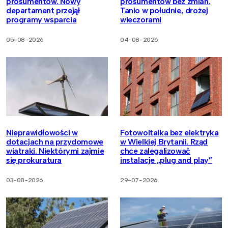
prosumentów. Nowy
prosumentów bez zmian.
departament przejął
Tanio w południe, drożej
programy wsparcia
wieczorami
05-08-2026
04-08-2026
Nieprawidłowości w
Fotowoltaika bez elektryka
dotacjach na przydomowe
w Wielkiej Brytanii. Rząd
wiatraki. Niektórymi zajmie
chce zalegalizować
się prokuratura
instalacje „plug and play”
03-08-2026
29-07-2026